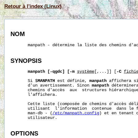
Retour à l'index (Linux)
NOM
       manpath - détermine la liste des chemins d'ac
SYNOPSIS
manpath [-qgdc] [-m
système
[,...]] [
-C
fichi
       Si $
MANPATH
 est définie, 
manpath
 affichera si
       d'un avertissement. Sinon 
manpath
 déterminera
       chemins d'accès  aux  structures hiérarchique
       l'affichera.

       Cette liste (composée de chemins d'accès déli
       utilisant  l'information  contenue  dans le f
       man-db - (
/etc/manpath.config
) et en tenant c
       utilisateur.

OPTIONS