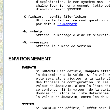
              d'exploitation, le nom système 
man
   
              chaîne fournie  en argument. Cette opt
              d'environnement $
SYSTEM
.

-C
fichier
,
--config-file=
fichier
              Utilise le fichier de configuration in
              par défaut 
~/.manpath
.

-h, --help
              Affiche un message d'aide et s'arrête.
-V, --version
              Affiche le numéro de version.

ENVIRONNEMENT
MANPATH
              Si $
MANPATH
 est définie, 
manpath
 affi
              la déterminer à la volée. Si la valeu
              elle sera alors ajoutée  à la liste dé
              des fichiers de configuration. Si les 
              valeur de $
MANPATH
, alors la liste dét
              ce contenu.  Si la valeur  de la varia
              doublés 
::
  alors la liste déterminée 
              la valeur de $
MANPATH
, entre les deux-
SYSTEM
              Si $
SYSTEM
 est définie, l'effet sera l