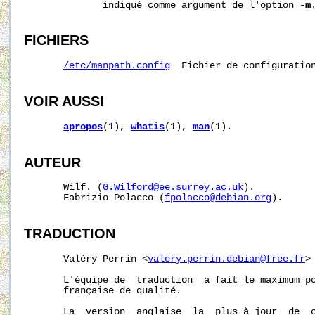
              indiqué comme argument de l'option 
-m
.
FICHIERS
/etc/manpath.config
  Fichier de configuration
VOIR AUSSI
apropos
(1), 
whatis
(1), 
man
(1).

AUTEUR
       Wilf. (
G.Wilford@ee.surrey.ac.uk
).

       Fabrizio Polacco (
fpolacco@debian.org
).

TRADUCTION
       Valéry Perrin <
valery.perrin.debian@free.fr
>
       L'équipe de  traduction  a fait le maximum po
       française de qualité.

       La  version  anglaise  la  plus à jour  de  c