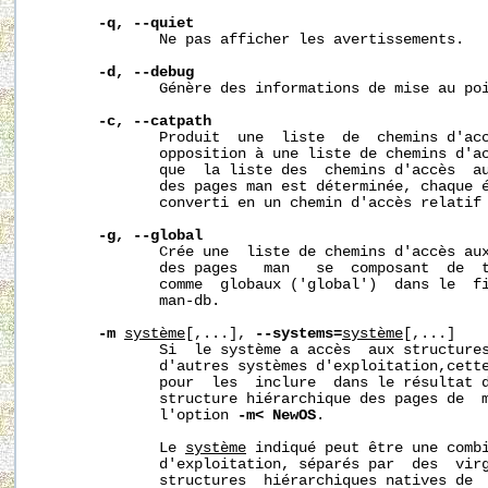
-q, --quiet
              Ne pas afficher les avertissements.

-d, --debug
              Génère des informations de mise au poi
-c, --catpath
              Produit  une  liste  de  chemins d'acc
              opposition à une liste de chemins d'ac
              que  la liste des  chemins d'accès  au
              des pages man est déterminée, chaque é
              converti en un chemin d'accès relatif 
-g, --global
              Crée une  liste de chemins d'accès aux
              des pages   man   se  composant  de  t
              comme  globaux ('global')  dans le  fi
              man-db.

-m
système
[,...], 
--systems=
système
[,...]

              Si  le système a accès  aux structures
              d'autres systèmes d'exploitation,cette
              pour  les  inclure  dans le résultat 
              structure hiérarchique des pages de  m
              l'option 
-m< NewOS
.

              Le 
système
 indiqué peut être une combi
              d'exploitation, séparés par  des  virg
              structures  hiérarchiques natives de  