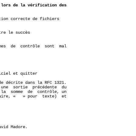
lors
de
la
vérification
des
ion correcte de fichiers

re le succès

es  de  contrôle  sont  mal

ciel et quitter

e décrite dans la RFC 1321.

une  sortie  précédente  du

la  somme  de  contrôle, un

ire, «   » pour  texte)  et

vid Madore.
