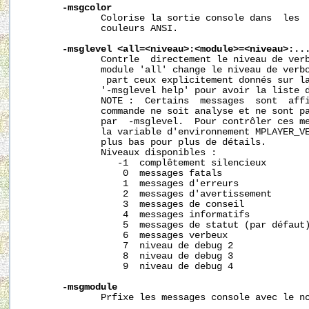
-msgcolor
              Colorise la sortie console dans  les  
              couleurs ANSI.

-msglevel
<all=<niveau>:<module>=<niveau>:..
              Contrle  directement le niveau de verb
              module 'all' change le niveau de verbo
               part ceux explicitement donnés sur la
              '-msglevel help' pour avoir la liste d
              NOTE :  Certains  messages  sont  affi
              commande ne soit analyse et ne sont pa
              par  -msglevel.  Pour contrôler ces me
              la variable d'environnement MPLAYER_VE
              plus bas pour plus de détails.

              Niveaux disponibles :

                 -1  complêtement silencieux

                  0  messages fatals

                  1  messages d'erreurs

                  2  messages d'avertissement

                  3  messages de conseil

                  4  messages informatifs

                  5  messages de statut (par défaut)
                  6  messages verbeux

                  7  niveau de debug 2

                  8  niveau de debug 3

                  9  niveau de debug 4

-msgmodule
              Prfixe les messages console avec le no