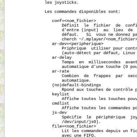
              les joysticks.

              Les commandes disponibles sont:

                 conf=<nom_fichier>

                     Définit  le  fichier  de  confi
                     d'entre (input)  au  lieu  de 
                     défaut.   Si  vous ne donnez pa
                     cherch 
~/.mplayer/
<nom_fichier>
                 ar-dev=<peripherique>

                     Priphrique  utiliser pour contr
                     (auto-détect par défaut, Linux 
                 ar-delay

                     Temps  en  millisecondes  avant
                     automatique d'une touche (0 pou
                 ar-rate

                     Combien  de  frappes  par  seco
                     automatique.

                 (no)default-bindings

                     Rpond aux touches de contrôle p
                 keylist

                     Affiche toutes les touches pouv
                 cmdlist

                     Affiche toutes les commandes po
                 js-dev

                     Spécifie  le  périphérique  joy
                     /dev/input/js0).

                 file=<nom_fichier>

                     Lit les commandes depuis un fic
                     avec une FIFO.
