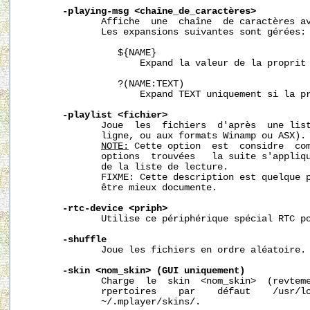
-playing-msg
<chaîne_de_caractères>
              Affiche  une  chaîne  de caractères av
              Les expansions suivantes sont gérées:

                 ${NAME}

                     Expand la valeur de la proprit 
                 ?(NAME:TEXT)

                     Expand TEXT uniquement si la pr
-playlist
<fichier>
              Joue  les  fichiers  d'après  une list
              ligne, ou aux formats Winamp ou ASX).

NOTE:
 Cette option  est  considre  com
              options  trouvées   la suite s'appliqu
              de la liste de lecture.

              FIXME: Cette description est quelque p
              être mieux documente.

-rtc-device
<priph>
              Utilise ce périphérique spécial RTC po
-shuffle
              Joue les fichiers en ordre aléatoire.

-skin
<nom_skin>
(GUI
uniquement)
              Charge  le  skin  <nom_skin>  (revteme
              rpertoires    par    défaut    /usr/lo
~/.mplayer/skins/.