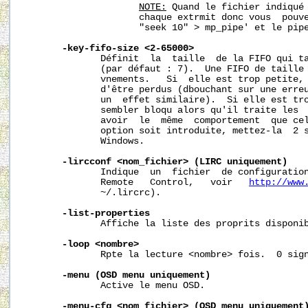
NOTE:
 Quand le fichier indiqué 
                     chaque extrmit donc vous  pouve
                     "seek 10" > mp_pipe' et le pipe
-key-fifo-size
<2-65000>
              Définit  la  taille  de la FIFO qui ta
              (par défaut : 7).  Une FIFO de taille 
              vnements.   Si  elle est trop petite, 
              d'être perdus (dbouchant sur une erreu
              un  effet similaire).  Si elle est tro
              sembler bloqu alors qu'il traite les  
              avoir  le  même  comportement  que cel
              option soit introduite, mettez-la  2 s
              Windows.

-lircconf
<nom_fichier>
(LIRC
uniquement)
              Indique  un  fichier  de configuration
              Remote   Control,   voir   
http://www
~/.lircrc
).

-list-properties
              Affiche la liste des proprits disponib
-loop
<nombre>
              Rpte la lecture <nombre> fois.  0 sign
-menu
(OSD
menu
uniquement)
              Active le menu OSD.

-menu-cfg
<nom_fichier>
(OSD
menu
uniquement