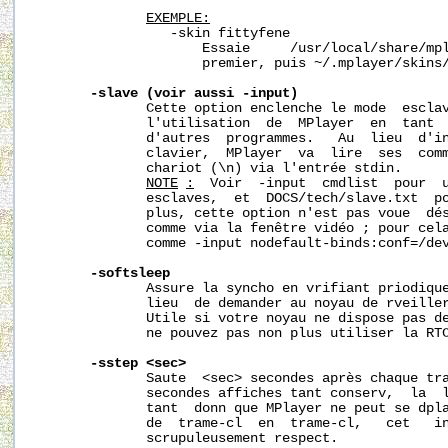
EXEMPLE:
                 -skin fittyfene

                     Essaie     /usr/local/share/mpl
                     premier, puis 
~/.mplayer/skins
-slave
(voir
aussi
-input)
              Cette option enclenche le mode  esclav
              l'utilisation  de  MPlayer  en  tant  
              d'autres  programmes.   Au  lieu  d'in
              clavier,  MPlayer  va  lire  ses  comm
              chariot (\n) via l'entrée stdin.

NOTE
:
  Voir  -input  cmdlist  pour  u
              esclaves,  et  DOCS/tech/slave.txt  po
              plus, cette option n'est pas voue  dés
              comme via la fenêtre vidéo ; pour cela
              comme -input nodefault-binds:conf=/dev
-softsleep
              Assure la syncho en vrifiant priodique
              lieu  de demander au noyau de rveiller
              Utile si votre noyau ne dispose pas de
              ne pouvez pas non plus utiliser la RTC
-sstep
<sec>
              Saute  <sec> secondes après chaque tra
              secondes affiches tant conserv,  la  l
              tant  donn que MPlayer ne peut se dpla
              de  trame-cl  en  trame-cl,   cet   in
              scrupuleusement respect.
