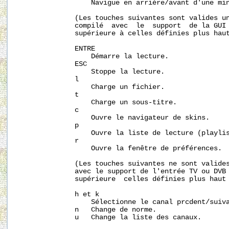
                  Navigue en arrière/avant d'une min
              (Les touches suivantes sont valides un
              compilé  avec  le  support  de la GUI 
              supérieure à celles définies plus haut
              ENTRE

                  Démarre la lecture.

              ESC

                  Stoppe la lecture.

              l

                  Charge un fichier.

              t

                  Charge un sous-titre.

              c

                  Ouvre le navigateur de skins.

              p

                  Ouvre la liste de lecture (playlis
              r

                  Ouvre la fenêtre de préférences.

              (Les touches suivantes ne sont valides
              avec le support de l'entrée TV ou DVB 
              supérieure  celles définies plus haut 
              h et k

                  Sélectionne le canal prcdent/suiva
              n   Change de norme.

              u   Change la liste des canaux.
