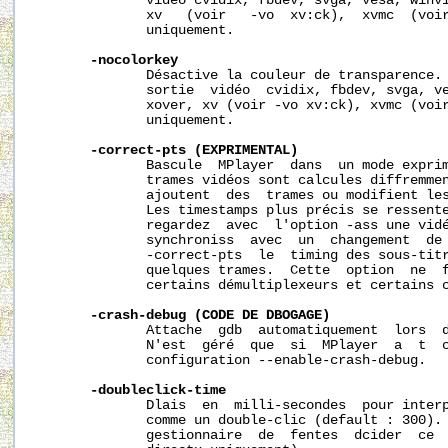
              vidéo cvidix, fbdev, svga, vesa, winvi
              xv   (voir   -vo  xv:ck),  xvmc  (voir
              uniquement.

-nocolorkey
              Désactive la couleur de transparence. 
              sortie  vidéo  cvidix, fbdev, svga, ve
              xover, xv (voir -vo xv:ck), xvmc (voir
              uniquement.

-correct-pts
(EXPRIMENTAL)
              Bascule  MPlayer  dans  un mode exprim
              trames vidéos sont calcules diffremmen
              ajoutent  des  trames ou modifient les
              Les timestamps plus précis se ressente
              regardez  avec  l'option -ass une vidé
              synchroniss  avec  un  changement  de 
              -correct-pts  le  timing des sous-titr
              quelques trames.  Cette  option  ne  f
              certains démultiplexeurs et certains c
-crash-debug
(CODE
DE
DBOGAGE)
              Attache  gdb  automatiquement  lors  d
              N'est  géré  que  si  MPlayer  a  t  c
              configuration --enable-crash-debug.

-doubleclick-time
              Dlais  en  milli-secondes  pour interp
              comme un double-clic (default : 300). 
              gestionnaire  de  fentes  dcider  ce  