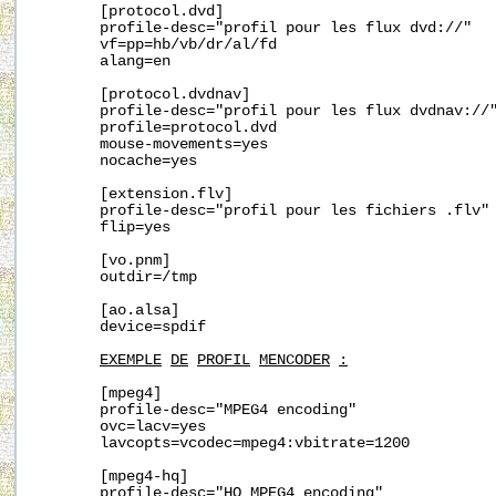
       [protocol.dvd]

       profile-desc="profil pour les flux dvd://"

       vf=pp=hb/vb/dr/al/fd

       alang=en

       [protocol.dvdnav]

       profile-desc="profil pour les flux dvdnav://"
       profile=protocol.dvd

       mouse-movements=yes

       nocache=yes

       [extension.flv]

       profile-desc="profil pour les fichiers .flv"

       flip=yes

       [vo.pnm]

       outdir=/tmp

       [ao.alsa]

       device=spdif

EXEMPLE
DE
PROFIL
MENCODER
:
       [mpeg4]

       profile-desc="MPEG4 encoding"

       ovc=lacv=yes

       lavcopts=vcodec=mpeg4:vbitrate=1200

       [mpeg4-hq]

       profile-desc="HQ MPEG4 encoding"
