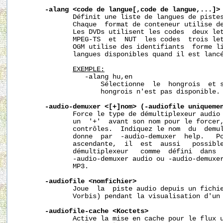
-alang
<code
de
langue[,code
de
langue,...]>
              Définit une liste de langues de pistes
              Chaque  format de conteneur utilise de
              Les DVDs utilisent les codes  deux let
              MPEG-TS  et  NUT  les codes  trois let
              OGM utilise des identifiants  forme li
              langues disponibles quand il est lancé
EXEMPLE:
                 -alang hu,en

                     Sélectionne  le  hongrois  et s
                     hongrois n'est pas disponible.

-audio-demuxer
<[+]nom>
(-audiofile
uniqueme
              Force le type de démultiplexeur audio 
              un  '+'  avant son nom pour le forcer,
              contrôles.  Indiquez le nom  du  demul
              donne  par  -audio-demuxer  help.   Po
              ascendante,  il  est  aussi   possible
              démultiplexeur   comme  défini  dans  
              -audio-demuxer audio ou -audio-demuxer
              MP3.

-audiofile
<nomfichier>
              Joue  la  piste audio depuis un fichie
              Vorbis) pendant la visualisation d'un 
-audiofile-cache
<Koctets>
              Active la mise en cache pour le flux u