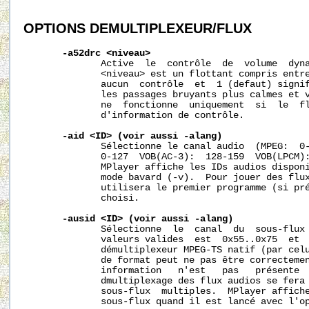
OPTIONS
DEMULTIPLEXEUR/FLUX
-a52drc
<niveau>
              Active  le  contrôle  de  volume  dyna
              <niveau> est un flottant compris entre
              aucun  contrôle  et  1 (defaut) signif
              les passages bruyants plus calmes et v
              ne  fonctionne  uniquement  si  le  fl
              d'information de contrôle.

-aid
<ID>
(voir
aussi
-alang)
              Sélectionne le canal audio  (MPEG:  0-
              0-127  VOB(AC-3):  128-159  VOB(LPCM):
              MPlayer affiche les IDs audios disponi
              mode bavard (-v).  Pour jouer des flux
              utilisera le premier programme (si pré
              choisi.

-ausid
<ID>
(voir
aussi
-alang)
              Sélectionne  le  canal  du  sous-flux 
              valeurs valides  est  0x55..0x75  et  
              démultiplexeur MPEG-TS natif (par celu
              de format peut ne pas être correctemen
              information   n'est   pas   présente  
              dmultiplexage des flux audios se fera 
              sous-flux  multiples.  MPlayer affiche
              sous-flux quand il est lancé avec l'op