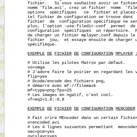
       fichier.   Si vous souhaitez avoir un fichier
       nomm 'film.avi', crez un fichier  nomm  'film
       options  spécifiques   ce  fichier et placez
       tel fichier de configuration se trouve dans  
       fichier  de  configuration spécifiéque ne se
       plus, l'option -use-filedir-conf  permet  de 
       configuration  spécifiques  un répertoire.  P
       de charger un fichier mplayer.conf depuis le 
       fichier  jou,  et essaye ensuite de charger u
       spécifiéque.

EXEMPLE
DE
FICHIER
DE
CONFIGURATION
MPLAYER
       # Utilise les pilotes Matrox par défaut.

       vo=xmga

       # J'adore faire le poirier en regardant les v
       flip=yes

       # Dcode/encode des fichiers png,

       # démarre avec mf://filemask

       mf=type=png:fps=25

       # Les images en ngatif, c'est cool.

       vf=eq2=1.0:-0.8

EXEMPLE
DE
FICHIER
DE
CONFIGURATION
MENCODER
       # Fait crire MEncoder dans un certain fichier
       o=encoded.avi

       # Les 4 lignes suivantes permettant  mencoder
       oac=pcm=yes

       ovc=lavc=yes
