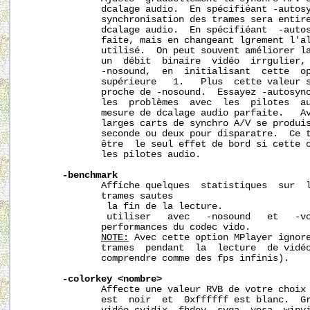
              dcalage audio.  En spécifiéant -autosy
              synchronisation des trames sera entire
              dcalage audio.  En spécifiéant  -autos
              faite, mais en changeant lgrement l'al
              utilisé.  On peut souvent améliorer la
              un  débit  binaire  vidéo  irrgulier, 
              -nosound,  en  initialisant  cette  op
              supérieure   1.   Plus  cette valeur s
              proche de -nosound.  Essayez -autosync
              les  problèmes  avec  les  pilotes  au
              mesure de dcalage audio parfaite.   Av
              larges carts de synchro A/V se produis
              seconde ou deux pour disparatre.  Ce t
              être  le seul effet de bord si cette o
              les pilotes audio.

-benchmark
              Affiche quelques  statistiques  sur  l
              trames sautes

               la fin de la lecture.

               utiliser   avec   -nosound   et   -vo
              performances du codec vido.

NOTE:
 Avec cette option MPlayer ignore
              trames  pendant  la  lecture  de vidéo
              comprendre comme des fps infinis).

-colorkey
<nombre>
              Affecte une valeur RVB de votre choix 
              est  noir  et  0xffffff est blanc.  Gr