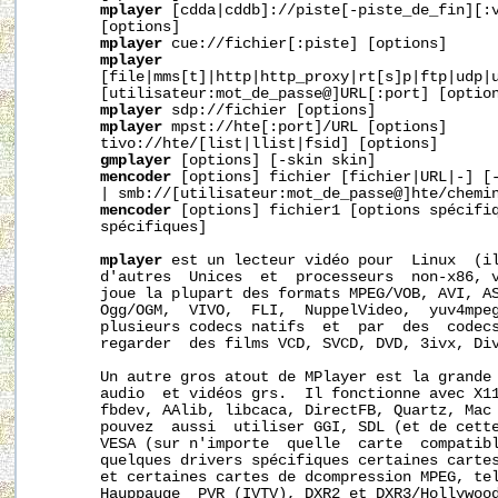
mplayer
 [cdda|cddb]://piste[-piste_de_fin][:v
       [options]

mplayer
 cue://fichier[:piste] [options]

mplayer
       [file|mms[t]|http|http_proxy|rt[s]p|ftp|udp|u
       [utilisateur:mot_de_passe@]URL[:port] [option
mplayer
 sdp://fichier [options]

mplayer
 mpst://hte[:port]/URL [options]

       tivo://hte/[list|llist|fsid] [options]

gmplayer
 [options] [-skin skin]

mencoder
 [options] fichier [fichier|URL|-] [-
       | smb://[utilisateur:mot_de_passe@]hte/chemin
mencoder
 [options] fichier1 [options spécifiq
       spécifiques]

mplayer
 est un lecteur vidéo pour  Linux  (il
       d'autres  Unices  et  processeurs  non-x86, v
       joue la plupart des formats MPEG/VOB, AVI, AS
       Ogg/OGM,  VIVO,  FLI,  NuppelVideo,  yuv4mpeg
       plusieurs codecs natifs  et  par  des  codecs
       regarder  des films VCD, SVCD, DVD, 3ivx, Div
       Un autre gros atout de MPlayer est la grande 
       audio  et vidéos grs.  Il fonctionne avec X11
       fbdev, AAlib, libcaca, DirectFB, Quartz, Mac 
       pouvez  aussi  utiliser GGI, SDL (et de cette
       VESA (sur n'importe  quelle  carte  compatibl
       quelques drivers spécifiques certaines cartes
       et certaines cartes de dcompression MPEG, tel
       Hauppauge  PVR (IVTV), DXR2 et DXR3/Hollywood