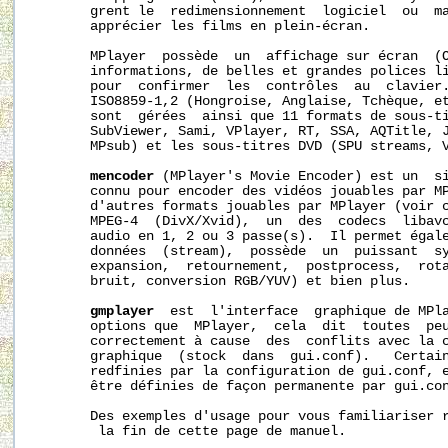
       grent le  redimensionnement  logiciel  ou  ma
       apprécier les films en plein-écran.

       MPlayer  possède  un  affichage sur écran  (O
       informations, de belles et grandes polices li
       pour  confirmer  les  contrôles  au  clavier.
       ISO8859-1,2 (Hongroise, Anglaise, Tchèque, et
       sont  gérées  ainsi que 11 formats de sous-ti
       SubViewer, Sami, VPlayer, RT, SSA, AQTitle, J
       MPsub) et les sous-titres DVD (SPU streams, V
mencoder
 (MPlayer's Movie Encoder) est un  si
       connu pour encoder des vidéos jouables par MP
       d'autres formats jouables par MPlayer (voir c
       MPEG-4  (DivX/Xvid),  un  des  codecs  libavc
       audio en 1, 2 ou 3 passe(s).  Il permet égale
       données  (stream),  possède  un  puissant  sy
       expansion,  retournement,  postprocess,  rota
       bruit, conversion RGB/YUV) et bien plus.

gmplayer
  est  l'interface  graphique de MPla
       options que  MPlayer,  cela  dit  toutes  peu
       correctement à cause  des  conflits avec la c
       graphique  (stock  dans  gui.conf).   Certain
       redfinies par la configuration de gui.conf, e
       être définies de façon permanente par gui.con
       Des exemples d'usage pour vous familiariser r
        la fin de cette page de manuel.
