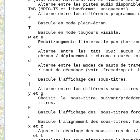
           Alterne entre les pistes audio disponible
       TAB (MPEG-TS et libavformat  uniquement)

           Alterne entre les différents programmes d
       f

           Bascule en mode plein-écran.

       T

           Bascule en mode toujours visible.

       w et e

           Réduit/augmente l'intervalle pan (horizon
       o

           Alterne  entre  les  tats  OSD:  aucun  /
           chrono / déplacement + chrono + durée tot
       d

           Alterne entre les modes de sauts de trame
           / saut de décodage (voir -framedrop et -h
       v

           Bascule l'affichage des sous-titres.

       j

           Alterne entre les différents sous-titres 
       y et g

           Choisit  le  sous-titre  suivant/précéden
           titres.

       F

           Bascule l'affichage des "sous-titres forc
       a

           Bascule l'alignement des sous-titres: hau
       x et z

           Ajuste le décalage des sous-titres de +/-
       r et t
