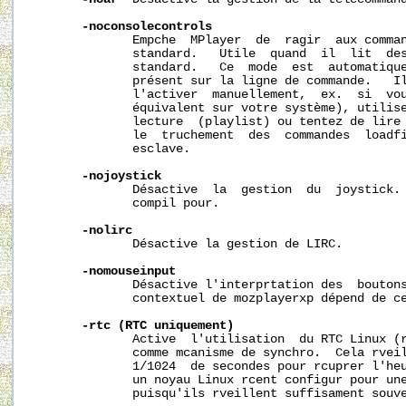
-noconsolecontrols
              Empche  MPlayer  de  ragir  aux comman
              standard.   Utile  quand  il  lit  des
              standard.   Ce  mode  est  automatique
              présent sur la ligne de commande.   Il
              l'activer  manuellement,  ex.  si  vou
              équivalent sur votre système), utilise
              lecture  (playlist) ou tentez de lire 
              le  truchement  des  commandes  loadfi
              esclave.

-nojoystick
              Désactive  la  gestion  du  joystick. 
              compil pour.

-nolirc
              Désactive la gestion de LIRC.

-nomouseinput
              Désactive l'interprtation des  boutons
              contextuel de mozplayerxp dépend de ce
-rtc
(RTC
uniquement)
              Active  l'utilisation  du RTC Linux (r
              comme mcanisme de synchro.  Cela rveil
              1/1024  de secondes pour rcuprer l'heu
              un noyau Linux rcent configur pour une
              puisqu'ils rveillent suffisament souve