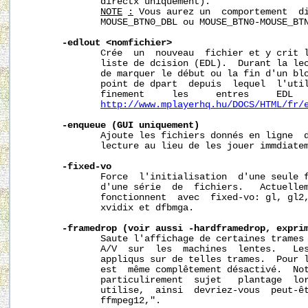
              directx uniquement).

NOTE
:
 Vous aurez un  comportement  di
              MOUSE_BTN0_DBL ou MOUSE_BTN0-MOUSE_BTN
-edlout
<nomfichier>
              Crée  un  nouveau  fichier et y crit l
              liste de dcision (EDL).  Durant la lec
              de marquer le début ou la fin d'un blo
              point de dpart  depuis  lequel  l'util
              finement     les     entres     EDL   
http://www.mplayerhq.hu/DOCS/HTML/fr/
-enqueue
(GUI
uniquement)
              Ajoute les fichiers donnés en ligne  d
              lecture au lieu de les jouer immdiatem
-fixed-vo
              Force  l'initialisation  d'une seule f
              d'une série  de  fichiers.   Actuellem
              fonctionnent  avec  fixed-vo: gl, gl2,
              xvidix et dfbmga.

-framedrop
(voir
aussi
-hardframedrop,
expri
              Saute l'affichage de certaines trames 
              A/V  sur  les  machines  lentes.   Les
              appliqus sur de telles trames.  Pour l
              est  même complêtement désactivé.  Not
              particulirement  sujet   plantage  lor
              utilise,  ainsi  devriez-vous  peut-êt
              ffmpeg12,".
