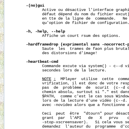
-(no)gui
              Active ou désactive l'interface graphi
              défaut dépend du nom du fichier excut)
              en tte de la ligne de  commande.   Ne 
              qu'option de fichier de configuration.
-h,
-help,
--help
              Affiche un court rsum des options.

-hardframedrop
(exprimental
sans
-nocorrect-
              Saute  les  trames de faon plus brutal
              des distorsions d'image!

-heartbeat-cmd
              Commande excute via system() - c--d vi
              secondes lors de la lecture.

NOTE
:
  MPlayer  utilise  cette  comma
              vrification, il est donc de votre resp
              pas  de  problème  de  scurit  (c--d q
              chemin absolu, surtout si "." est dans
              $PATH,  comme c'est le cas sous Window
              lors de la lecture d'une vidéo (c--d. 
              avec -novideo alors que a fonctionne a
              Ceci  peut  être  "dtourn" pour désact
              grant  par  l'API   de   X   prvu    c
              -stop-xscreensaver).   Si cela vous se
              demandez  l'auteur du  programme  d'co