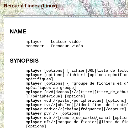
Retour à l'index (Linux)
NAME
       mplayer  - Lecteur vidéo

       mencoder - Encodeur vidéo

SYNOPSIS
mplayer
 [options] [fichier|URL|liste de lectu
mplayer
 [options] fichier1 [options spécifiqu
       spécifiques]

mplayer
 [options] { "groupe de fichiers et d'
       spécifiques au groupe]

mplayer
 [dvd|dvdnav]://[titre|[titre_de_début
       ][/périphérique] [options]

mplayer
 vcd://piste[/périphérique] [options]

mplayer
 tv://[chaîne][/identifiant de l'entré
mplayer
 radio://[chaîne|fréquence][/capture] 
mplayer
 pvr:// [options]

mplayer
 dvb://[numero_de_carte@]canal [option
mplayer
 mf://[masque de fichier|@liste de fic
       [options]
