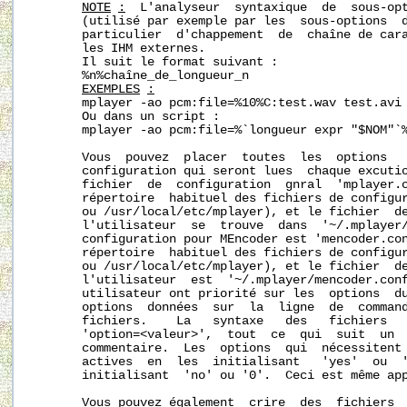
NOTE
:
  L'analyseur  syntaxique  de  sous-opt
       (utilisé par exemple par les  sous-options  d
       particulier  d'chappement  de  chaîne de cara
       les IHM externes.

       Il suit le format suivant :

       %n%chaîne_de_longueur_n

EXEMPLES
:
       mplayer -ao pcm:file=%10%C:test.wav test.avi

       Ou dans un script :

       mplayer -ao pcm:file=%`longueur expr "$NOM"`%
       Vous  pouvez  placer  toutes  les  options   
       configuration qui seront lues  chaque excutio
       fichier  de  configuration  gnral  'mplayer.c
       répertoire  habituel des fichiers de configur
       ou /usr/local/etc/mplayer), et le fichier  de
       l'utilisateur  se  trouve  dans  '
~/.mplayer
       configuration pour MEncoder est 'mencoder.con
       répertoire  habituel des fichiers de configur
       ou /usr/local/etc/mplayer), et le fichier  de
       l'utilisateur  est  '
~/.mplayer/mencoder.con
       utilisateur ont priorité sur les  options  du
       options  données  sur  la  ligne  de  command
       fichiers.    La   syntaxe   des   fichiers   
       'option=<valeur>',  tout  ce  qui  suit  un  
       commentaire.  Les  options  qui  nécessitent 
       actives  en  les  initialisant   'yes'  ou  '
       initialisant  'no' ou '0'.  Ceci est même app
       Vous pouvez également  crire  des  fichiers  