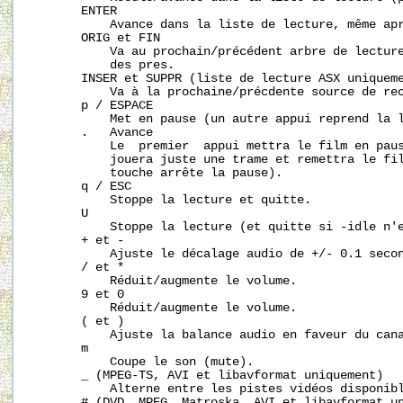
       ENTER

           Avance dans la liste de lecture, même apr
       ORIG et FIN

           Va au prochain/précédent arbre de lecture
           des pres.

       INSER et SUPPR (liste de lecture ASX uniqueme
           Va à la prochaine/précdente source de rec
       p / ESPACE

           Met en pause (un autre appui reprend la l
       .   Avance

           Le  premier  appui mettra le film en paus
           jouera juste une trame et remettra le fil
           touche arrête la pause).

       q / ESC

           Stoppe la lecture et quitte.

       U

           Stoppe la lecture (et quitte si -idle n'e
       + et -

           Ajuste le décalage audio de +/- 0.1 secon
       / et *

           Réduit/augmente le volume.

       9 et 0

           Réduit/augmente le volume.

       ( et )

           Ajuste la balance audio en faveur du cana
       m

           Coupe le son (mute).

       _ (MPEG-TS, AVI et libavformat uniquement)

           Alterne entre les pistes vidéos disponibl
       # (DVD, MPEG, Matroska, AVI et libavformat un