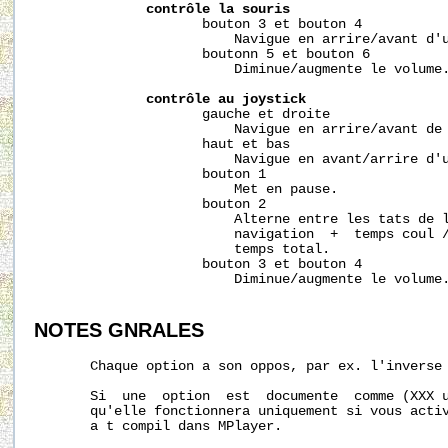
contrôle
la
souris
                     bouton 3 et bouton 4

                         Navigue en arrire/avant d'u
                     boutonn 5 et bouton 6

                         Diminue/augmente le volume.
contrôle
au
joystick
                     gauche et droite

                         Navigue en arrire/avant de 
                     haut et bas

                         Navigue en avant/arrire d'u
                     bouton 1

                         Met en pause.

                     bouton 2

                         Alterne entre les tats de l
                         navigation  +  temps coul /
                         temps total.

                     bouton 3 et bouton 4

                         Diminue/augmente le volume.
NOTES
GNRALES
       Chaque option a son oppos, par ex. l'inverse 
       Si  une  option  est  documente  comme (XXX u
       qu'elle fonctionnera uniquement si vous activ
       a t compil dans MPlayer.
