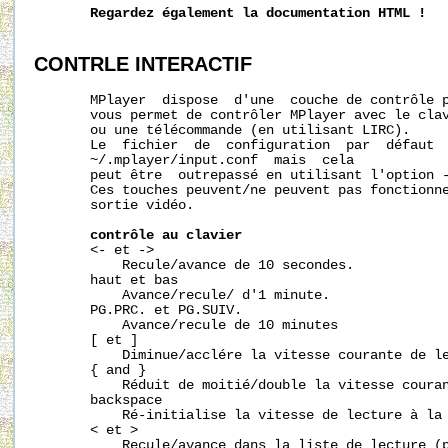
Regardez
également
la
documentation
HTML
!
CONTRLE
INTERACTIF
       MPlayer  dispose  d'une  couche de contrôle p
       vous permet de contrôler MPlayer avec le clav
       ou une télécommande (en utilisant LIRC).

       Le  fichier  de  configuration  par  défaut  
~/.mplayer/input.conf
  mais  cela

       peut être  outrepassé en utilisant l'option -
       Ces touches peuvent/ne peuvent pas fonctionne
       sortie vidéo.

contrôle
au
clavier
       <- et ->

           Recule/avance de 10 secondes.

       haut et bas

           Avance/recule/ d'1 minute.

       PG.PRC. et PG.SUIV.

           Avance/recule de 10 minutes

       [ et ]

           Diminue/acclére la vitesse courante de le
       { and }

           Réduit de moitié/double la vitesse couran
       backspace

           Ré-initialise la vitesse de lecture à la 
       < et >

           Recule/avance dans la liste de lecture (p