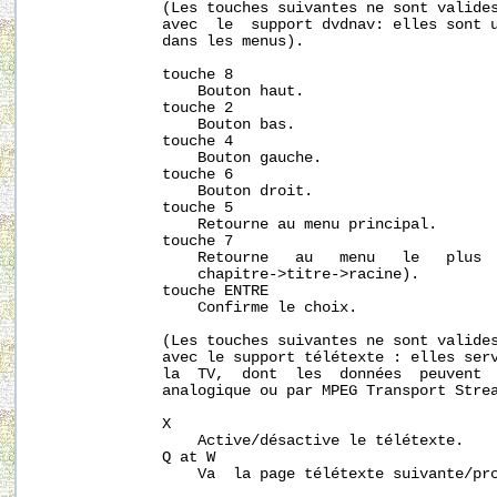
              (Les touches suivantes ne sont valides
              avec  le  support dvdnav: elles sont u
              dans les menus).

              touche 8

                  Bouton haut.

              touche 2

                  Bouton bas.

              touche 4

                  Bouton gauche.

              touche 6

                  Bouton droit.

              touche 5

                  Retourne au menu principal.

              touche 7

                  Retourne   au   menu   le   plus  
                  chapitre->titre->racine).

              touche ENTRE

                  Confirme le choix.

              (Les touches suivantes ne sont valides
              avec le support télétexte : elles serv
              la  TV,  dont  les  données  peuvent  
              analogique ou par MPEG Transport Strea
              X

                  Active/désactive le télétexte.

              Q at W

                  Va  la page télétexte suivante/prc