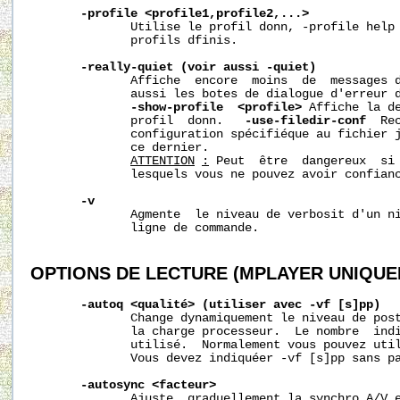
-profile
<profile1,profile2,...>
              Utilise le profil donn, -profile help 
              profils dfinis.

-really-quiet
(voir
aussi
-quiet)
              Affiche  encore  moins  de  messages d
              aussi les botes de dialogue d'erreur d
-show-profile
<profile>
 Affiche la de
              profil  donn.   
-use-filedir-conf
  Re
              configuration spécifiéque au fichier j
              ce dernier.

ATTENTION
:
 Peut  être  dangereux  si 
              lesquels vous ne pouvez avoir confianc
-v
              Agmente  le niveau de verbosit d'un ni
              ligne de commande.

OPTIONS
DE
LECTURE
(MPLAYER
UNIQUE
-autoq
<qualité>
(utiliser
avec
-vf
[s]pp)
              Change dynamiquement le niveau de post
              la charge processeur.  Le nombre  indi
              utilisé.  Normalement vous pouvez util
              Vous devez indiquéer -vf [s]pp sans pa
-autosync
<facteur>
              Ajuste  graduellement la synchro A/V e