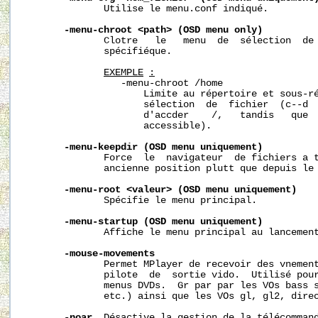
              Utilise le menu.conf indiqué.

-menu-chroot
<path>
(OSD
menu
only)
              Clotre   le   menu  de  sélection  de 
              spécifiéque.

EXEMPLE
:
                 -menu-chroot /home

                     Limite au répertoire et sous-ré
                     sélection  de  fichier  (c--d  
                     d'accder    /,   tandis   que  
                     accessible).

-menu-keepdir
(OSD
menu
uniquement)
              Force  le  navigateur  de fichiers a t
              ancienne position plutt que depuis le 
-menu-root
<valeur>
(OSD
menu
uniquement)
              Spécifie le menu principal.

-menu-startup
(OSD
menu
uniquement)
              Affiche le menu principal au lancement
-mouse-movements
              Permet MPlayer de recevoir des vnement
              pilote  de  sortie vido.  Utilisé pour
              menus DVDs.  Gr par par les VOs bass s
              etc.) ainsi que les VOs gl, gl2, direc
-noar
  Désactive la gestion de la télécommand