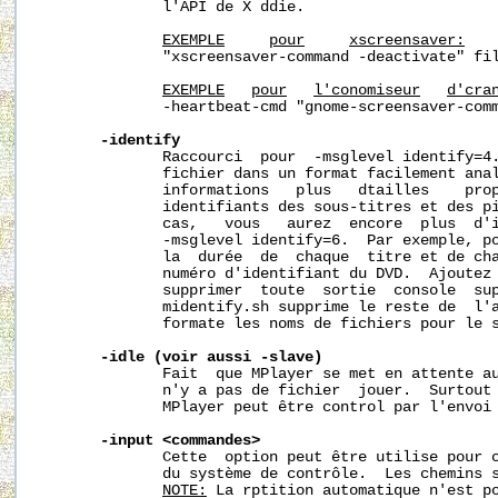
              l'API de X ddie.

EXEMPLE
pour
xscreensaver:
   
              "xscreensaver-command -deactivate" fil
EXEMPLE
pour
l'conomiseur
d'cra
              -heartbeat-cmd "gnome-screensaver-comm
-identify
              Raccourci  pour  -msglevel identify=4.
              fichier dans un format facilement anal
              informations   plus   dtailles    prop
              identifiants des sous-titres et des pi
              cas,   vous   aurez  encore  plus  d'i
              -msglevel identify=6.  Par exemple, po
              la  durée  de  chaque  titre et de cha
              numéro d'identifiant du DVD.  Ajoutez 
              supprimer  toute  sortie  console  sup
              midentify.sh supprime le reste de  l'a
              formate les noms de fichiers pour le s
-idle
(voir
aussi
-slave)
              Fait  que MPlayer se met en attente au
              n'y a pas de fichier  jouer.  Surtout 
              MPlayer peut être control par l'envoi 
-input
<commandes>
              Cette  option peut être utilise pour c
              du système de contrôle.  Les chemins 
NOTE:
 La rptition automatique n'est po