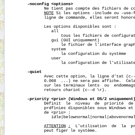
-noconfig
<options>
              Ne tient pas compte des fichiers de co
NOTE
 Si les options -include ou -use-f
              ligne de commande, elles seront honore
              Les options disponibles sont :

                 all

                     tous les fichiers de configurat
                 gui (GUI uniquement)

                     le fichier de l'interface graph
                 system

                     la configuration du système

                 user

                     la configuration de l'utilisate
-quiet
              Avec cette option, la ligne d'tat (c--
              0.068  ...) ne sera pas affiche.  Cela
              sur les terminaux lents  ou  endommags
              retours chariot (c--d \r).

-priority
<prio>
(Windows
et
OS/2
uniquement
              Définit  le  niveau  de  priorité  de 
              prdfinies disponibles sous Windows et 
              de <prio> :

                 idle|belownormal|normal|abovenormal
ATTENTION
:
  L'utilisation  de  la  pr
              peut figer le système.
