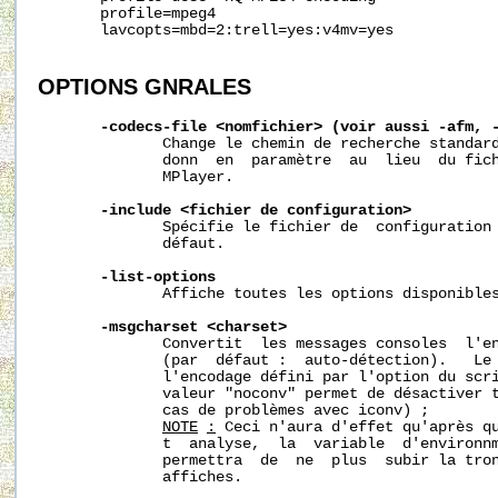
       profile=mpeg4

       lavcopts=mbd=2:trell=yes:v4mv=yes

OPTIONS
GNRALES
-codecs-file
<nomfichier>
(voir
aussi
-afm,
              Change le chemin de recherche standard
              donn  en  paramètre  au  lieu  du fich
              MPlayer.

-include
<fichier
de
configuration>
              Spécifie le fichier de  configuration 
              défaut.

-list-options
              Affiche toutes les options disponibles
-msgcharset
<charset>
              Convertit  les messages consoles  l'en
              (par  défaut :  auto-détection).   Le 
              l'encodage défini par l'option du scri
              valeur "noconv" permet de désactiver t
              cas de problèmes avec iconv) ;

NOTE
:
 Ceci n'aura d'effet qu'après qu
              t  analyse,  la  variable  d'environnm
              permettra  de  ne  plus  subir la tron
              affiches.
