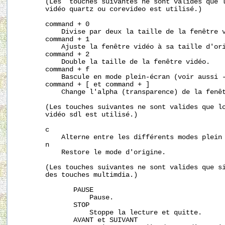
       (Les  touches suivantes ne sont valides que l
       vidéo quartz ou corevideo est utilisé.)

       command + 0

           Divise par deux la taille de la fenêtre v
       command + 1

           Ajuste la fenêtre vidéo à sa taille d'ori
       command + 2

           Double la taille de la fenêtre vidéo.

       command + f

           Bascule en mode plein-écran (voir aussi -
       command + [ et command + ]

           Change l'alpha (transparence) de la fenêt
       (Les touches suivantes ne sont valides que lo
       vidéo sdl est utilisé.)

       c

           Alterne entre les différents modes plein 
       n

           Restore le mode d'origine.

       (Les touches suivantes ne sont valides que si
       des touches multimdia.)

              PAUSE

                  Pause.

              STOP

                  Stoppe la lecture et quitte.

              AVANT et SUIVANT
