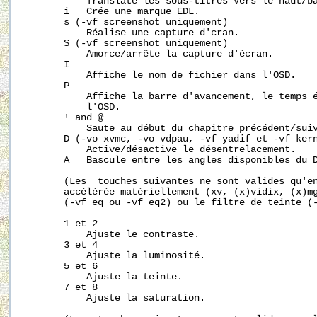
           Translate les sous-titres vers le haut/ba
       i   Crée une marque EDL.

       s (-vf screenshot uniquement)

           Réalise une capture d'cran.

       S (-vf screenshot uniquement)

           Amorce/arrête la capture d'écran.

       I

           Affiche le nom de fichier dans l'OSD.

       P

           Affiche la barre d'avancement, le temps é
           l'OSD.

       ! and @

           Saute au début du chapitre précédent/suiv
       D (-vo xvmc, -vo vdpau, -vf yadif et -vf kern
           Active/désactive le désentrelacement.

       A   Bascule entre les angles disponibles du D
       (Les  touches suivantes ne sont valides qu'en
       accélérée matériellement (xv, (x)vidix, (x)mg
       (-vf eq ou -vf eq2) ou le filtre de teinte (-
       1 et 2

           Ajuste le contraste.

       3 et 4

           Ajuste la luminosité.

       5 et 6

           Ajuste la teinte.

       7 et 8

           Ajuste la saturation.
