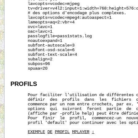
       lavcopts=vcodec=mjpeg

       tv=driver=v4l2:input=1:width=768:height=576:d
       # des options d'encodage plus complexes.

       lavcopts=vcodec=mpeg4:autoaspect=1

       lameopts=aq=2:vbr=4

       ovc=lavc=1

       oac=lavc=1

       passlogfile=pass1stats.log

       noautoexpand=1

       subfont-autoscale=3

       subfont-osd-scale=6

       subfont-text-scale=4

       subalign=2

       subpos=96

       spuaa=20

PROFILS
       Pour faciliter l'utilisation de différentes c
       définir  des  profils  dans  les  fichiers  d
       commence par un nom entre crochets, par ex. '
       options  qui  suivront  feront  partie  de  c
       (affiche par -profile help) peut être définie
       Pour  finir  le  profil,  commencez-un  nouve
       profil 'default' pour continuer avec les opti
EXEMPLE
DE
PROFIL
MPLAYER
: