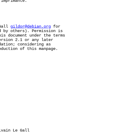
imprimante.

Gall 
gildor@debian.org
 for

 by others). Permission is

is document under the terms

rsion 2.1 or any later

ation; considering as

duction of this manpage.

vain Le Gall
