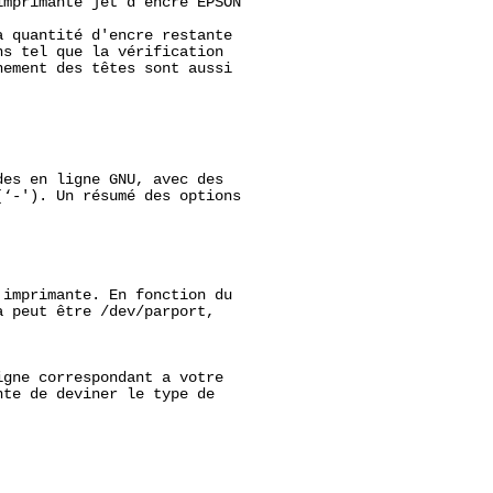
mprimante jet d'encre EPSON

 quantité d'encre restante

s tel que la vérification

ement des têtes sont aussi

es en ligne GNU, avec des

‘-'). Un résumé des options

imprimante. En fonction du

 peut être /dev/parport,

gne correspondant a votre

te de deviner le type de


