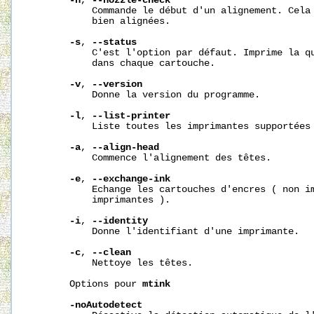
-n
, 
--nozzle-check
           Commande le début d'un alignement. Cela 
           bien alignées.

-s
, 
--status
           C'est l'option par défaut. Imprime la qu
           dans chaque cartouche.

-v
, 
--version
           Donne la version du programme.

-l
, 
--list-printer
           Liste toutes les imprimantes supportées 
-a
, 
--align-head
           Commence l'alignement des têtes.

-e
, 
--exchange-ink
           Echange les cartouches d'encres ( non im
           imprimantes ).

-i
, 
--identity
           Donne l'identifiant d'une imprimante.

-c
, 
--clean
           Nettoye les têtes.

       Options pour 
mtink
-noAutodetect