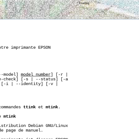
Loading
tre imprimante EPSON

--model] 
model_number
] [-r |

-check] [-s | --status] [-a

[-i | --identity] [-v |

commandes 
ttink
 et 
mtink
.

e 
mtink
stribution Debian GNU/Linux

e page de manuel.
