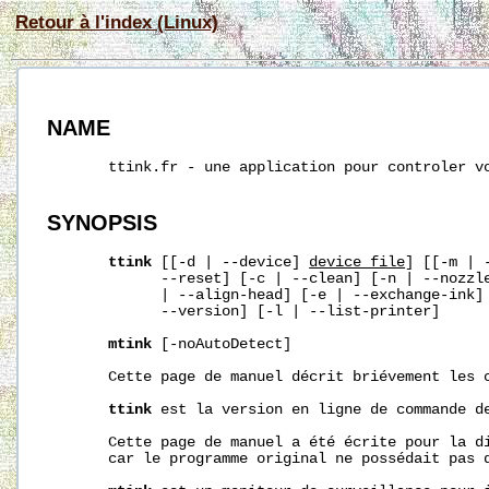
Retour à l'index (Linux)
NAME
       ttink.fr - une application pour controler vo
SYNOPSIS
ttink
 [[-d | --device] 
device_file
] [[-m | 
             --reset] [-c | --clean] [-n | --nozzle
             | --align-head] [-e | --exchange-ink] 
             --version] [-l | --list-printer]

mtink
 [-noAutoDetect]

       Cette page de manuel décrit briévement les 
ttink
 est la version en ligne de commande d
       Cette page de manuel a été écrite pour la di
       car le programme original ne possédait pas d