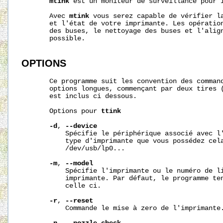
mtink
 est un moniteur de surveillance pour i
       Avec 
mtink
 vous serez capable de vérifier la
       et l'état de votre imprimante. Les opération
       des buses, le nettoyage des buses et l'align
       possible.

OPTIONS
       Ce programme suit les convention des command
       options longues, commençant par deux tires (
       est inclus ci dessous.

       Options pour 
ttink
-d
, 
--device
           Spécifie le périphérique associé avec l'
           type d'imprimante que vous possédez cela
           /dev/usb/lp0...

-m
, 
--model
           Spécifie l'imprimante ou le numéro de li
           imprimante. Par défaut, le programme ten
           celle ci.

-r
, 
--reset
           Commande le mise à zero de l'imprimante.