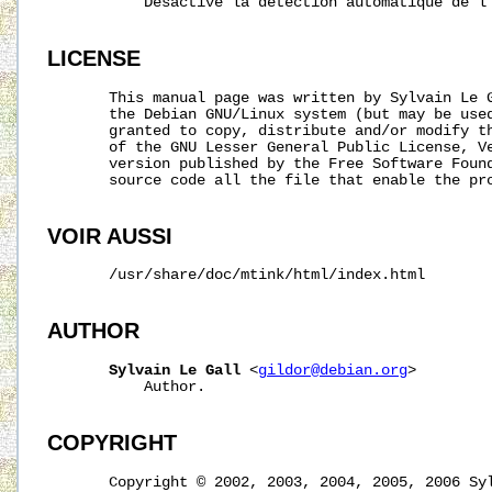
           Désactive la détection automatique de l'
LICENSE
       This manual page was written by Sylvain Le 
       the Debian GNU/Linux system (but may be used
       granted to copy, distribute and/or modify th
       of the GNU Lesser General Public License, Ve
       version published by the Free Software Found
       source code all the file that enable the pro
VOIR AUSSI
       /usr/share/doc/mtink/html/index.html

AUTHOR
Sylvain
Le
Gall
 <
gildor@debian.org
>

           Author.

COPYRIGHT
       Copyright © 2002, 2003, 2004, 2005, 2006 Syl