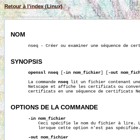
Retour à l'index (Linux)
NOM
       nseq - Créer ou examiner une séquence de cert
SYNOPSIS
openssl
nseq
 [
-in
nom_fichier
] [
-out
nom_fic
       La commande 
nseq
 lit un fichier contenant une
       Netscape et affiche les certificats ou conver
       certificats en une séquence de certificats Ne
OPTIONS
DE
LA
COMMANDE
-in
nom_fichier
           Ceci spécifie le nom du fichier à lire. L
           lorsque cette option n’est pas spécifiée.
-out
nom_fichier