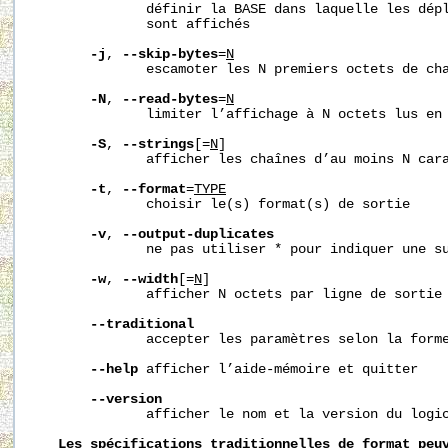
              définir la BASE dans laquelle les dépl
              sont affichés

-j
, 
--skip-bytes
=
N
              escamoter les N premiers octets de cha
-N
, 
--read-bytes
=
N
              limiter l’affichage à N octets lus en 
-S
, 
--strings
[=
N
]

              afficher les chaînes d’au moins N cara
-t
, 
--format
=
TYPE
              choisir le(s) format(s) de sortie

-v
, 
--output-duplicates
              ne pas utiliser * pour indiquer une su
-w
, 
--width
[=
N
]

              afficher N octets par ligne de sortie

--traditional
              accepter les paramètres selon la forme
--help
 afficher l’aide-mémoire et quitter

--version
              afficher le nom et la version du logic
Les
spécifications
traditionnelles
de
format
peu