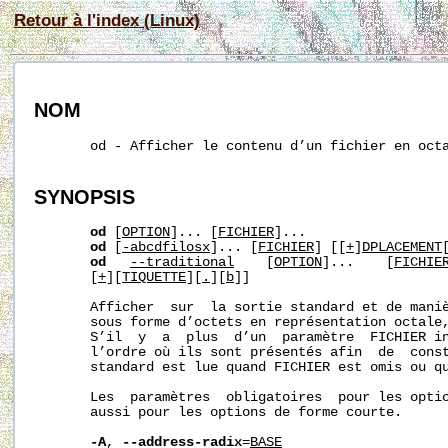
Retour à l'index (Linux)
NOM
       od - Afficher le contenu d’un fichier en octa
SYNOPSIS
od
 [
OPTION
]... [
FICHIER
]...

od
 [
-abcdfilosx
]... [
FICHIER
] [[
+
]
D
PLACEMENT
od
--traditional
    [
OPTION
]...    [
FICHIE
       [
+
][
TIQUETTE
][
.
][
b
]]

       Afficher  sur  la sortie standard et de maniè
       sous forme d’octets en représentation octale,
       S’il  y  a  plus  d’un  paramètre  FICHIER in
       l’ordre où ils sont présentés afin  de  const
       standard est lue quand FICHIER est omis ou qu
       Les  paramètres  obligatoires  pour les optio
       aussi pour les options de forme courte.

-A
, 
--address-radix
=
BASE