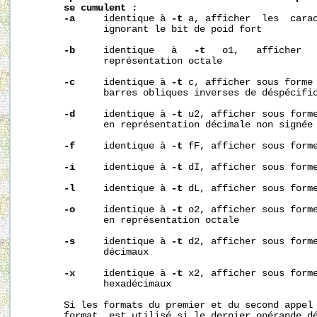
se
cumulent
:
-a
     identique à 
-t
 a, afficher  les  carac
              ignorant le bit de poid fort

-b
     identique   à   
-t
   o1,   afficher   
              représentation octale

-c
     identique à 
-t
 c, afficher sous forme 
              barres obliques inverses de déspécific
-d
     identique à 
-t
 u2, afficher sous forme
              en représentation décimale non signée

-f
     identique à 
-t
 fF, afficher sous forme
-i
     identique à 
-t
 dI, afficher sous forme
-l
     identique à 
-t
 dL, afficher sous forme
-o
     identique à 
-t
 o2, afficher sous forme
              en représentation octale

-s
     identique à 
-t
 d2, afficher sous forme
              décimaux

-x
     identique à 
-t
 x2, afficher sous forme
              hexadécimaux

       Si les formats du premier et du second appel 
       format  est utilisé si le dernier opérande dé