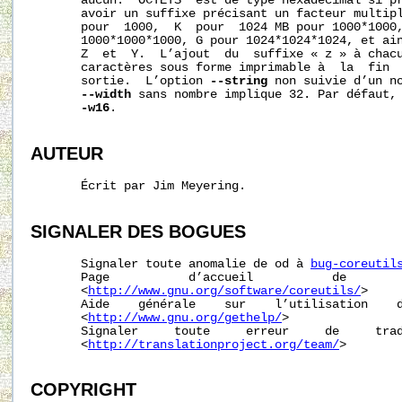
       aucun.  OCTETS  est de type hexadécimal si pr
       avoir un suffixe précisant un facteur multipl
       pour  1000,  K  pour  1024 MB pour 1000*1000,
       1000*1000*1000, G pour 1024*1024*1024, et ain
       Z  et  Y.  L’ajout  du  suffixe « z » à chacu
       caractères sous forme imprimable à  la  fin  
       sortie.  L’option 
--string
 non suivie d’un no
--width
 sans nombre implique 32. Par défaut,
-w16
.

AUTEUR
       Écrit par Jim Meyering.

SIGNALER
DES
BOGUES
       Signaler toute anomalie de od à 
bug-coreutil
       Page           d’accueil           de        
       <
http://www.gnu.org/software/coreutils/
>

       Aide    générale    sur    l’utilisation    d
       <
http://www.gnu.org/gethelp/
>

       Signaler     toute     erreur     de     trad
       <
http://translationproject.org/team/
>

COPYRIGHT