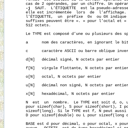
       cas de 2 opérandes, par un chiffre. Un opéran
-j
  SAUT.  L’ÉTIQUETTE  est la pseudo-adresse
       elle est incrémentée  lors  de  l’affichage. 
       l’ÉTIQUETTE,  un  préfixe  0x  ou 0X indique 
       suffixes peuvent être «. » pour l’octal et « 
       512 octets.

       Le TYPE est composé d’une ou plusieurs des sp
       a      nom des caractères, en ignorant le bit
       c      caractère ASCII ou barre oblique inver
       d[N]   décimal signé, N octets par entier

       f[N]   virgule flottante, N octets par entier
       o[N]   octal, N octets par entier

       u[N]   décimal non signé, N octets par entier
       x[N]   hexadécimal, N octets par entier

       N  est  un  nombre.  Le TYPE est soit d, o, u
       pour sizeof(char), S pour sizeof(short), I po
       sizeof(long). Si le TYPE est f, N peut aussi 
       D pour sizeof(double) ou L pour sizeof(long d
       BASE est d pour décimal, o pour octal, x pour