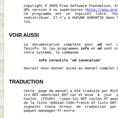
       Copyright © 2009 Free Software Foundation, In
       GPL version 3 ou supérieures <
http://gnu.org
       Ce  programme  est  un  logiciel  libre.  Vou
       redistribuer. Il n’y a AUCUNE GARANTIE dans l
       loi.

VOIR AUSSI
       La  documentation  complète  pour  
od
  est  
       Texinfo. Si les programmes 
info
 et 
od
 sont c
       votre système, la commande

info
coreutils
'od
invocation'
       devrait vous donner accès au manuel complet (
TRADUCTION
       Cette  page de manuel a été traduite par Mich
       iro DOT umontreal DOT ca> et mise  à  jour  p
       Coulon  (f5ibh)  <jean-luc DOT coulon AT wana
       de la liste <debian-l10n-french AT lists DOT 
       signaler  toute  erreur  de  traduction  par 