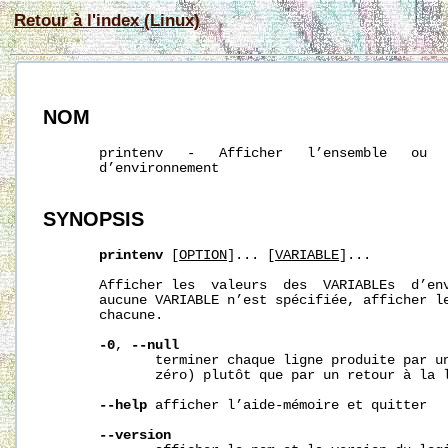
Retour à l'index (Linux)
NOM
       printenv   -   Afficher   l’ensemble   ou   
       d’environnement

SYNOPSIS
printenv
 [
OPTION
]... [
VARIABLE
]...

       Afficher les  valeurs  des  VARIABLEs  d’env
       aucune VARIABLE n’est spécifiée, afficher le
       chacune.

-0
, 
--null
              terminer chaque ligne produite par un
              zéro) plutôt que par un retour à la l
--help
 afficher l’aide-mémoire et quitter

--version