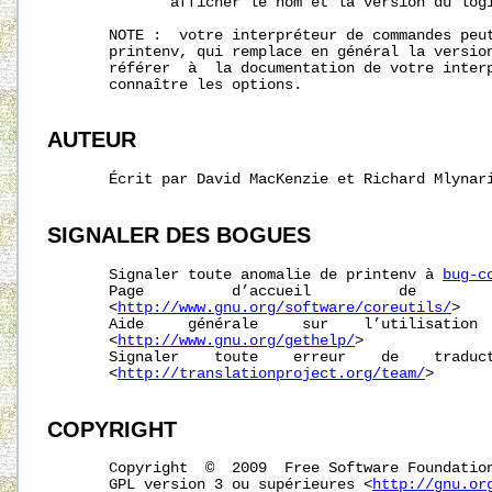
              afficher le nom et la version du logi
       NOTE :  votre interpréteur de commandes peut
       printenv, qui remplace en général la version
       référer  à  la documentation de votre interp
       connaître les options.

AUTEUR
       Écrit par David MacKenzie et Richard Mlynari
SIGNALER
DES
BOGUES
       Signaler toute anomalie de printenv à 
bug-c
       Page          d’accueil          de         
       <
http://www.gnu.org/software/coreutils/
>

       Aide     générale     sur    l’utilisation  
       <
http://www.gnu.org/gethelp/
>

       Signaler    toute    erreur    de    traduct
       <
http://translationproject.org/team/
>

COPYRIGHT
       Copyright  ©  2009  Free Software Foundation
       GPL version 3 ou supérieures <
http://gnu.or