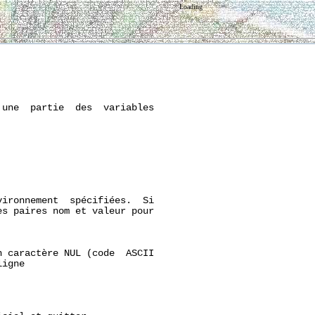
Loading
une  partie  des  variables

ironnement  spécifiées.  Si

s paires nom et valeur pour

 caractère NUL (code  ASCII

igne
