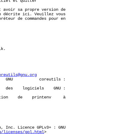
ciel et quitter

 avoir sa propre version de

 décrite ici. Veuillez vous

réteur de commandes pour en

k.

oreutils@gnu.org
  GNU           coreutils :

  des    logiciels    GNU :

ion    de    printenv     à

, Inc. Licence GPLv3+ : GNU

g/licenses/gpl.html
>
