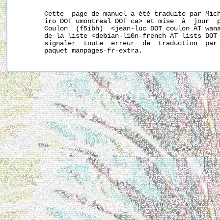
       Cette  page de manuel a été traduite par Mich
       iro DOT umontreal DOT ca> et mise  à  jour  p
       Coulon  (f5ibh)  <jean-luc DOT coulon AT wana
       de la liste <debian-l10n-french AT lists DOT 
       signaler  toute  erreur  de  traduction  par 