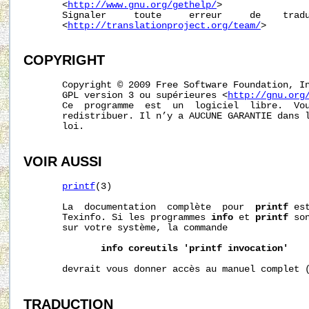
       <
http://www.gnu.org/gethelp/
>

       Signaler     toute     erreur     de    tradu
       <
http://translationproject.org/team/
>

COPYRIGHT
       Copyright © 2009 Free Software Foundation, In
       GPL version 3 ou supérieures <
http://gnu.org
       Ce  programme  est  un  logiciel  libre.  Vou
       redistribuer. Il n’y a AUCUNE GARANTIE dans l
       loi.

VOIR AUSSI
printf
(3)

       La  documentation  complète  pour  
printf
 es
       Texinfo. Si les programmes 
info
 et 
printf
 so
       sur votre système, la commande

info
coreutils
'printf
invocation'
       devrait vous donner accès au manuel complet (
TRADUCTION