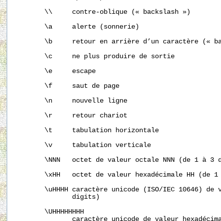
       \\     contre-oblique (« backslash »)

       \a     alerte (sonnerie)

       \b     retour en arrière d’un caractère (« ba
       \c     ne plus produire de sortie

       \e     escape

       \f     saut de page

       \n     nouvelle ligne

       \r     retour chariot

       \t     tabulation horizontale

       \v     tabulation verticale

       \NNN   octet de valeur octale NNN (de 1 à 3 d
       \xHH   octet de valeur hexadécimale HH (de 1 
       \uHHHH caractère unicode (ISO/IEC 10646) de v
              digits)

       \UHHHHHHHH

              caractère unicode de valeur hexadécima