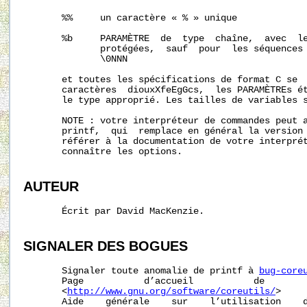
       %%     un caractère « % » unique

       %b     PARAMÈTRE  de  type  chaîne,  avec  le
              protégées,  sauf  pour  les séquences 
              \0NNN

       et toutes les spécifications de format C se  
       caractères  diouxXfeEgGcs,  les PARAMÈTREs ét
       le type approprié. Les tailles de variables s
       NOTE : votre interpréteur de commandes peut a
       printf,  qui  remplace en général la version 
       référer à la documentation de votre interprét
       connaître les options.

AUTEUR
       Écrit par David MacKenzie.

SIGNALER
DES
BOGUES
       Signaler toute anomalie de printf à 
bug-core
       Page           d’accueil           de        
       <
http://www.gnu.org/software/coreutils/
>

       Aide    générale    sur    l’utilisation    d