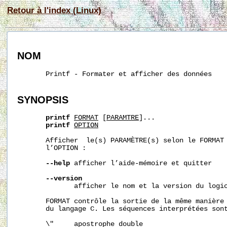
Retour à l'index (Linux)
NOM
       Printf - Formater et afficher des données

SYNOPSIS
printf
FORMAT
 [
PARAM
TRE
]...

printf
OPTION
       Afficher  le(s) PARAMÈTRE(s) selon le FORMAT 
       l’OPTION :

--help
 afficher l’aide-mémoire et quitter

--version
              afficher le nom et la version du logic
       FORMAT contrôle la sortie de la même manière 
       du langage C. Les séquences interprétées sont
       \"     apostrophe double
