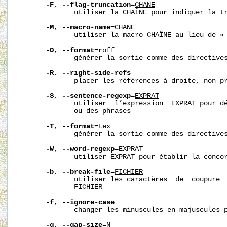
-F
, 
--flag-truncation
=
CHA
NE
              utiliser la CHAÎNE pour indiquer la tr
-M
, 
--macro-name
=
CHA
NE
              utiliser la macro CHAÎNE au lieu de « 
-O
, 
--format
=
roff
              générer la sortie comme des directives
-R
, 
--right-side-refs
              placer les références à droite, non p
-S
, 
--sentence-regexp
=
EXPRAT
              utiliser  l’expression  EXPRAT pour dé
              ou des phrases

-T
, 
--format
=
tex
              générer la sortie comme des directives
-W
, 
--word-regexp
=
EXPRAT
              utiliser EXPRAT pour établir la concor
-b
, 
--break-file
=
FICHIER
              utiliser les caractères  de  coupure  
              FICHIER

-f
, 
--ignore-case
              changer les minuscules en majuscules p
-g
, 
--gap-size
=
N