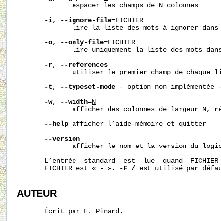
              espacer les champs de N colonnes

-i
, 
--ignore-file
=
FICHIER
              lire la liste des mots à ignorer dans 
-o
, 
--only-file
=
FICHIER
              lire uniquement la liste des mots dans
-r
, 
--references
              utiliser le premier champ de chaque li
-t
, 
--typeset-mode
 - option non implémentée -
-w
, 
--width
=
N
              afficher des colonnes de largeur N, ré
--help
 afficher l’aide-mémoire et quitter

--version
              afficher le nom et la version du logic
       L’entrée  standard  est  lue  quand  FICHIER 
       FICHIER est « - ». 
-F
/
 est utilisé par défau
AUTEUR
       Écrit par F. Pinard.
