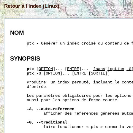
Retour à l'index (Linux)
NOM
       ptx - Générer un index croisé du contenu de f
SYNOPSIS
ptx
 [
OPTION
]... [
ENTR
E
]...  
(sans
l
option
-G
ptx
-G
 [
OPTION
]... [
ENTR
E
 [
SORTIE
]]

       Produire  un index permuté, incluant le conte
       d’entrée.

       Les paramètres obligatoires pour les options 
       aussi pour les options de forme courte.

-A
, 
--auto-reference
              afficher des références générées autom
-G
, 
--traditional
              faire fonctionner « ptx » comme la ver