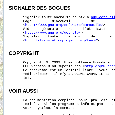
SIGNALER
DES
BOGUES
       Signaler toute anomalie de ptx à 
bug-coreuti
       Page          d’accueil          de          
       <
http://www.gnu.org/software/coreutils/
>

       Aide     générale     sur    l’utilisation   
       <
http://www.gnu.org/gethelp/
>

       Signaler    toute     erreur     de     tradu
       <
http://translationproject.org/team/
>

COPYRIGHT
       Copyright  ©  2009  Free Software Foundation,
       GPL version 3 ou supérieures <
http://gnu.org
       Ce programme est un logiciel libre.  Vous  po
       redistribuer.  Il n’y a AUCUNE GARANTIE dans 
       loi.

VOIR AUSSI
       La documentation complète  pour  
ptx
  est  di
       Texinfo.  Si les programmes 
info
 et 
ptx
 sont
       votre système, la commande
