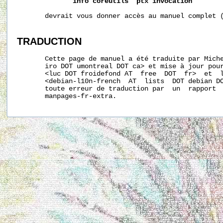
info
coreutils
'ptx
invocation'
       devrait vous donner accès au manuel complet (
TRADUCTION
       Cette page de manuel a été traduite par Miche
       iro DOT umontreal DOT ca> et mise à jour pour
       <luc DOT froidefond AT  free  DOT  fr>  et  l
       <debian-l10n-french  AT  lists  DOT debian DO
       toute erreur de traduction par  un  rapport  