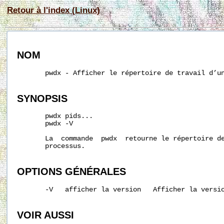
Retour à l'index (Linux)
NOM
       pwdx - Afficher le répertoire de travail d’un
SYNOPSIS
       pwdx pids...

       pwdx -V

       La  commande  pwdx  retourne le répertoire de
       processus.

OPTIONS
GÉNÉRALES
       -V   afficher la version   Afficher la versio
VOIR AUSSI