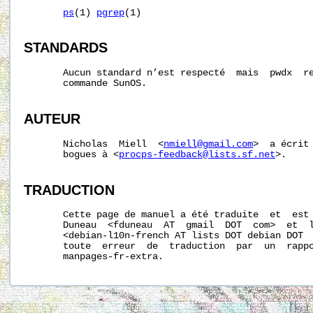
ps
(1) 
pgrep
(1)

STANDARDS
       Aucun standard n’est respecté  mais  pwdx  re
       commande SunOS.

AUTEUR
       Nicholas  Miell  <
nmiell@gmail.com
>  a écrit 
       bogues à <
procps-feedback@lists.sf.net
>.

TRADUCTION
       Cette page de manuel a été traduite  et  est 
       Duneau  <fduneau  AT  gmail  DOT  com>  et  l
       <debian-l10n-french AT lists DOT debian DOT  
       toute  erreur  de  traduction  par  un  rappo