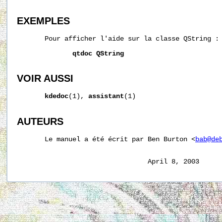
EXEMPLES
       Pour afficher l'aide sur la classe QString :

qtdoc
QString
VOIR AUSSI
kdedoc
(1), 
assistant
(1)

AUTEURS
       Le manuel a été écrit par Ben Burton <
bab@de