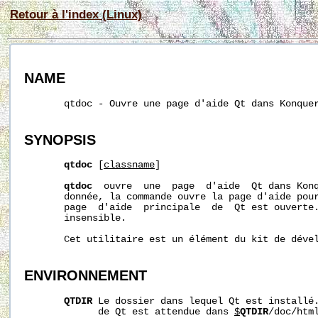
Retour à l'index (Linux)
NAME
       qtdoc - Ouvre une page d'aide Qt dans Konquer
SYNOPSIS
qtdoc
 [
classname
]

qtdoc
  ouvre  une  page  d'aide  Qt dans Kon
       donnée, la commande ouvre la page d'aide pour
       page  d'aide  principale  de  Qt est ouverte
       insensible.

       Cet utilitaire est un élément du kit de dével
ENVIRONNEMENT
QTDIR
 Le dossier dans lequel Qt est installé.
             de Qt est attendue dans 
$
QTDIR
/doc/html