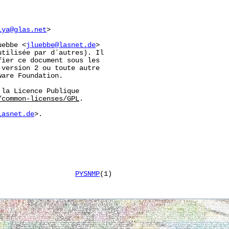
lya@glas.net
>

uebbe <
jluebbe@lasnet.de
>

tilisée par d´autres). Il

ier ce document sous les

version 2 ou toute autre

are Foundation.

la Licence Publique

/common-licenses/GPL
.

lasnet.de
>.

                   
PYSNMP