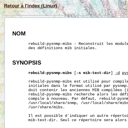
Retour à l'index (Linux)
NOM
       rebuild-pysnmp-mibs - Reconstruit les module
       des définitions mib initiales.

SYNOPSIS
rebuild-pysnmp-mibs
 [
-s
mib-text-dir
] 
-d
py
       rebuild-pysnmp-mibs est utilisé pour compile
       initiales dans le format utilisé par pysnmp.
       doit contenir les anciennes MIB compilées (i
       rebuild-pysnmp-mibs recherche alors les défi
       compile à nouveau. Par défaut, rebuild-pysnm
       /usr/local/share/snmp, /usr/local/share/mib
       /usr/share/mibs.

       Il est possible d´indiquer un autre répertoi
       mib-text-dir. Seul ce répertoire sera alors 