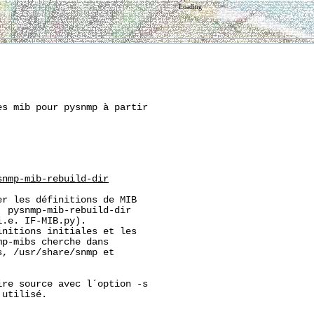
Loading
s mib pour pysnmp à partir

snmp-mib-rebuild-dir
r les définitions de MIB

 pysnmp-mib-rebuild-dir

.e. IF-MIB.py).

nitions initiales et les

p-mibs cherche dans

s, 
/usr/share/snmp
 et

re source avec l´option -s

utilisé.
