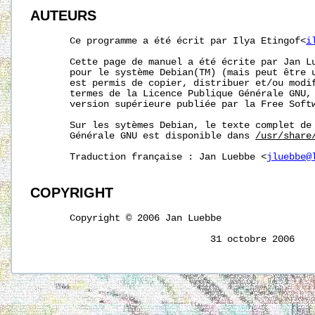
AUTEURS
       Ce programme a été écrit par Ilya Etingof<
i
       Cette page de manuel a été écrite par Jan L
       pour le système Debian(TM) (mais peut être u
       est permis de copier, distribuer et/ou modif
       termes de la Licence Publique Générale GNU, 
       version supérieure publiée par la Free Softw
       Sur les sytèmes Debian, le texte complet de 
       Générale GNU est disponible dans 
/usr/share
       Traduction française : Jan Luebbe <
jluebbe@
COPYRIGHT
       Copyright © 2006 Jan Luebbe

                                31 octobre 2006   