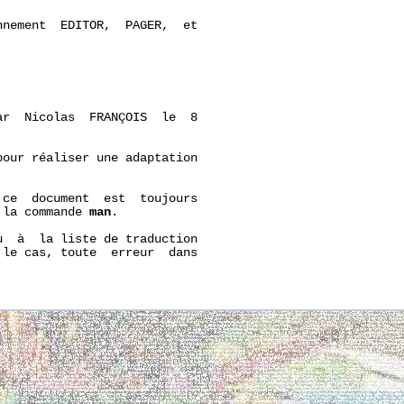
nement  EDITOR,  PAGER,  et

r  Nicolas  FRANÇOIS  le  8

our réaliser une adaptation

ce  document  est  toujours

 la commande 
man
.

  à  la liste de traduction

 le cas, toute  erreur  dans
