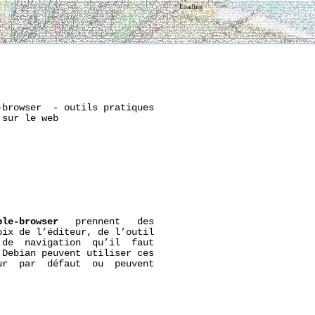
Loading
browser  - outils pratiques

sur le web

ble-browser
   prennent   des

ix de l’éditeur, de l’outil

de  navigation  qu’il  faut

Debian peuvent utiliser ces

r  par  défaut  ou  peuvent
