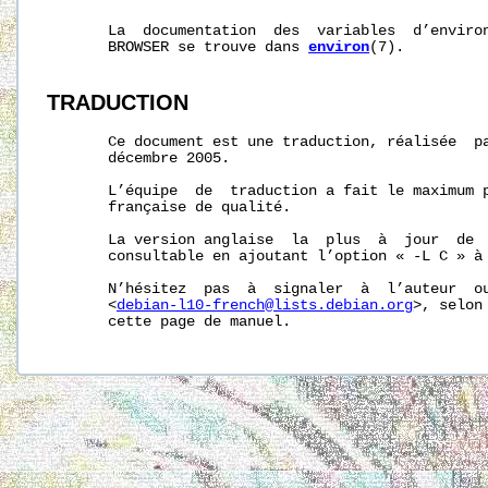
       La  documentation  des  variables  d’environ
       BROWSER se trouve dans 
environ
(7).

TRADUCTION
       Ce document est une traduction, réalisée  pa
       décembre 2005.

       L’équipe  de  traduction a fait le maximum p
       française de qualité.

       La version anglaise  la  plus  à  jour  de  
       consultable en ajoutant l’option « -L C » à
       N’hésitez  pas  à  signaler  à  l’auteur  ou
       <
debian-l10-french@lists.debian.org
>, selon