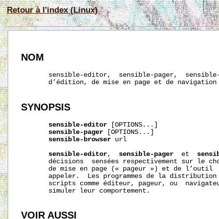
Retour à l'index (Linux)
NOM
       sensible-editor,  sensible-pager,  sensible-
       d’édition, de mise en page et de navigation 
SYNOPSIS
sensible-editor
 [OPTIONS...]

sensible-pager
 [OPTIONS...]

sensible-browser
 url

sensible-editor
,  
sensible-pager
  et  
sensi
       décisions  sensées respectivement sur le cho
       de mise en page (« pageur ») et de l’outil  
       appeler.  Les programmes de la distribution 
       scripts comme éditeur, pageur, ou  navigateu
       simuler leur comportement.

VOIR AUSSI