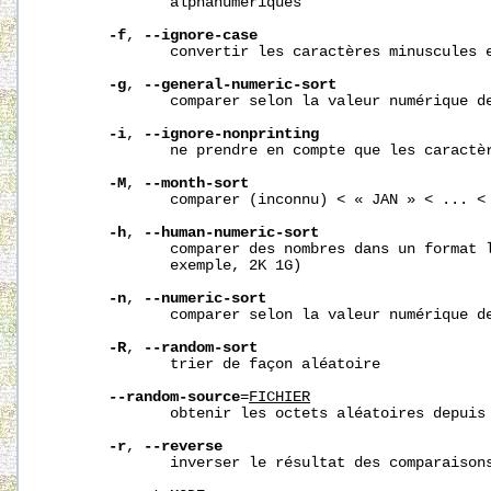
              alphanumériques

-f
, 
--ignore-case
              convertir les caractères minuscules e
-g
, 
--general-numeric-sort
              comparer selon la valeur numérique de
-i
, 
--ignore-nonprinting
              ne prendre en compte que les caractèr
-M
, 
--month-sort
              comparer (inconnu) < « JAN » < ... < 
-h
, 
--human-numeric-sort
              comparer des nombres dans un format l
              exemple, 2K 1G)

-n
, 
--numeric-sort
              comparer selon la valeur numérique de
-R
, 
--random-sort
              trier de façon aléatoire

--random-source
=
FICHIER
              obtenir les octets aléatoires depuis 
-r
, 
--reverse
              inverser le résultat des comparaisons