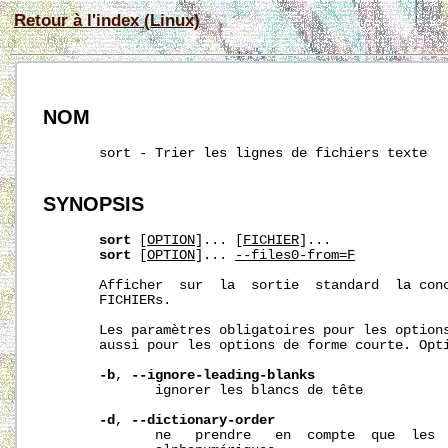
Retour à l'index (Linux)
NOM
       sort - Trier les lignes de fichiers texte

SYNOPSIS
sort
 [
OPTION
]... [
FICHIER
]...

sort
 [
OPTION
]... 
--files0-from=F
       Afficher  sur  la  sortie  standard  la conc
       FICHIERs.

       Les paramètres obligatoires pour les options
       aussi pour les options de forme courte. Opti
-b
, 
--ignore-leading-blanks
              ignorer les blancs de tête

-d
, 
--dictionary-order
              ne   prendre   en  compte  que  les  