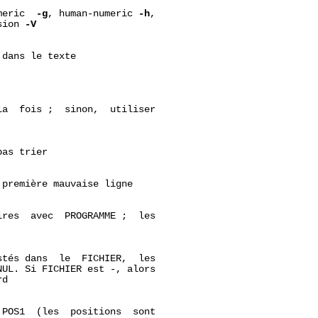
meric  
-g
, human-numeric 
-h
,

sion 
-V
dans le texte

a  fois ;  sinon,  utiliser

as trier

première mauvaise ligne

res  avec  PROGRAMME ;  les

tés dans  le  FICHIER,  les

UL. Si FICHIER est -, alors

d

POS1  (les  positions  sont
