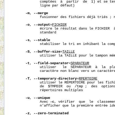
              comptées  à  partir  de  1) et se ter
              ligne par défaut)

-m
, 
--merge
              fusionner des fichiers déjà triés ; n
-o
, 
--output
=
FICHIER
              écrire le résultat dans le FICHIER  à
              standard

-s
, 
--stable
              stabiliser le tri en inhibant la comp
-S
, 
--buffer-size
=
TAILLE
              utiliser la TAILLE pour le tampon mém
-t
, 
--field-separator
=
S
PARATEUR
              utiliser   le  SÉPARATEUR  à  la  pla
              caractère non blanc vers un caractère
-T
, 
--temporary-directory
=
R
PERTOIRE
              utiliser le RÉPERTOIRE pour les fichi
              de  $TMPDIR  ou  /tmp ;  des  options
              répertoires multiples

-u
, 
--unique
              Avec 
-c
, vérifier  que  le  classeme
              n’afficher que la première entrée ide
-z
, 
--zero-terminated