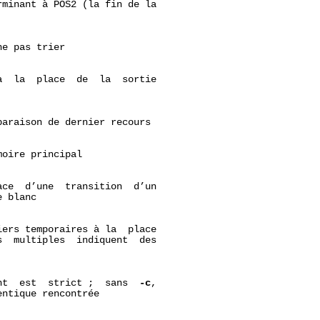
minant à POS2 (la fin de la

e pas trier

  la  place  de  la  sortie

araison de dernier recours

oire principal

ce  d’une  transition  d’un

 blanc

ers temporaires à la  place

  multiples  indiquent  des

nt  est  strict ;  sans  
-c
,

ntique rencontrée
