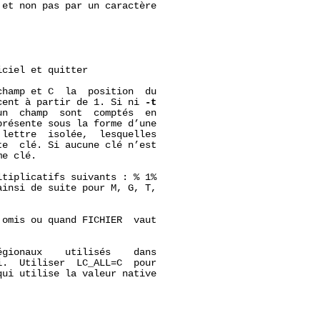
et non pas par un caractère

ciel et quitter

hamp et C  la  position  du

cent à partir de 1. Si ni 
-t
n  champ  sont  comptés  en

résente sous la forme d’une

lettre  isolée,  lesquelles

e  clé. Si aucune clé n’est

e clé.

tiplicatifs suivants : % 1%

insi de suite pour M, G, T,

omis ou quand FICHIER  vaut

gionaux    utilisés    dans

.  Utiliser  LC_ALL=C  pour

ui utilise la valeur native
