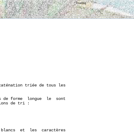
Loading
aténation triée de tous les

 de forme  longue  le  sont

ons de tri :

blancs  et  les  caractères
