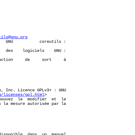
tils@gnu.org
  GNU           coreutils :

  des    logiciels    GNU :

ction     de     sort     à

, Inc. Licence GPLv3+ : GNU

g/licenses/gpl.html
>

ouvez  le  modifier  et  le

 la mesure autorisée par la

disponible  dans  un  manuel
