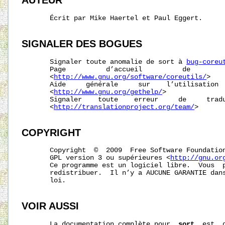
AUTEUR
       Écrit par Mike Haertel et Paul Eggert.

SIGNALER
DES
BOGUES
       Signaler toute anomalie de sort à 
bug-coreu
       Page          d’accueil          de         
       <
http://www.gnu.org/software/coreutils/
>

       Aide     générale     sur    l’utilisation  
       <
http://www.gnu.org/gethelp/
>

       Signaler    toute    erreur     de     tradu
       <
http://translationproject.org/team/
>

COPYRIGHT
       Copyright  ©  2009  Free Software Foundation
       GPL version 3 ou supérieures <
http://gnu.or
       Ce programme est un logiciel libre.  Vous  p
       redistribuer.  Il n’y a AUCUNE GARANTIE dans
       loi.

VOIR AUSSI
       La documentation complète pour  
sort
  est  