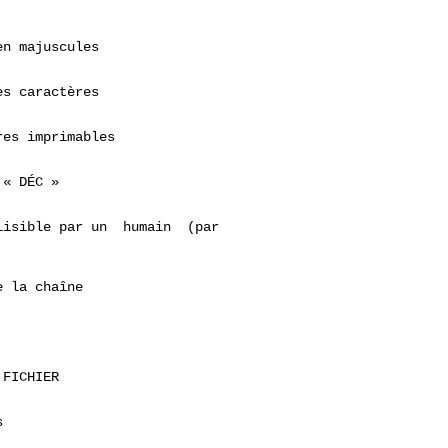
n majuscules

s caractères

es imprimables

« DÉC »

isible par un  humain  (par

 la chaîne

FICHIER


