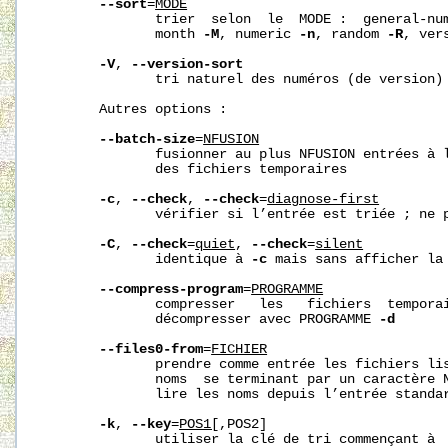
--sort
=
MODE
              trier  selon  le  MODE :  general-nu
              month 
-M
, numeric 
-n
, random 
-R
, ver
-V
, 
--version-sort
              tri naturel des numéros (de version) 
       Autres options :

--batch-size
=
NFUSION
              fusionner au plus NFUSION entrées à l
              des fichiers temporaires

-c
, 
--check
, 
--check
=
diagnose-first
              vérifier si l’entrée est triée ; ne p
-C
, 
--check
=
quiet
, 
--check
=
silent
              identique à 
-c
 mais sans afficher la 
--compress-program
=
PROGRAMME
              compresser   les   fichiers  temporai
              décompresser avec PROGRAMME 
-d
--files0-from
=
FICHIER
              prendre comme entrée les fichiers lis
              noms  se terminant par un caractère N
              lire les noms depuis l’entrée standar
-k
, 
--key
=
POS1[
,POS2]

              utiliser la clé de tri commençant à  