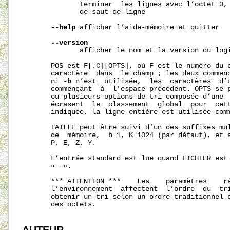
              terminer  les lignes avec l’octet 0, 
              de saut de ligne

--help
 afficher l’aide-mémoire et quitter

--version
              afficher le nom et la version du logi
       POS est F[.C][OPTS], où F est le numéro du c
       caractère  dans  le champ ; les deux commen
       ni 
-b
 n’est  utilisée,  les  caractères  d’u
       commençant  à  l’espace précédent. OPTS se p
       ou plusieurs options de tri composée d’une  
       écrasent  le  classement  global  pour  cett
       indiquée, la ligne entière est utilisée comm
       TAILLE peut être suivi d’un des suffixes mul
       de  mémoire,  b 1, K 1024 (par défaut), et a
       P, E, Z, Y.

       L’entrée standard est lue quand FICHIER est 
       « -».

       *** ATTENTION ***    Les    paramètres    ré
       l’environnement  affectent  l’ordre  du  tri
       obtenir un tri selon un ordre traditionnel q
       des octets.
