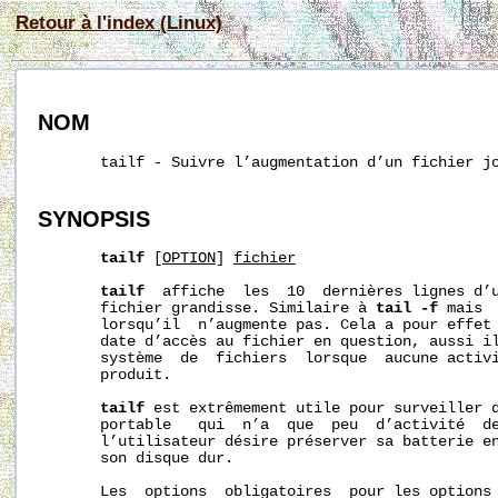
Retour à l'index (Linux)
NOM
       tailf - Suivre l’augmentation d’un fichier jo
SYNOPSIS
tailf
 [
OPTION
] 
fichier
tailf
  affiche  les  10  dernières lignes d’u
       fichier grandisse. Similaire à 
tail
-f
 mais 
       lorsqu’il  n’augmente pas. Cela a pour effet 
       date d’accès au fichier en question, aussi il
       système  de  fichiers  lorsque  aucune activi
       produit.

tailf
 est extrêmement utile pour surveiller d
       portable   qui  n’a  que  peu  d’activité  de
       l’utilisateur désire préserver sa batterie en
       son disque dur.

       Les  options  obligatoires  pour les options 