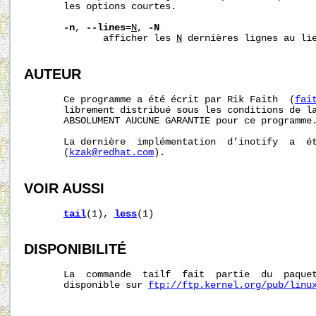
       les options courtes.

-n
, 
--lines
=
N
, 
-N
              afficher les 
N
 dernières lignes au lie
AUTEUR
       Ce programme a été écrit par Rik Faith  (
fai
       librement distribué sous les conditions de la
       ABSOLUMENT AUCUNE GARANTIE pour ce programme.
       La dernière  implémentation  d’inotify  a  ét
       (
kzak@redhat.com
).

VOIR AUSSI
tail
(1), 
less
(1)

DISPONIBILITÉ
       La  commande  tailf  fait  partie  du  paquet
       disponible sur 
ftp://ftp.kernel.org/pub/linu