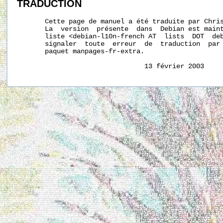
TRADUCTION
       Cette page de manuel a été traduite par Chris
       La  version  présente  dans  Debian est maint
       liste <debian-l10n-french AT  lists  DOT  deb
       signaler  toute  erreur  de  traduction  par 
       paquet manpages-fr-extra.
