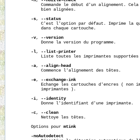
-n
, 
--nozzle-check
           Commande le début d'un alignement. Cela 
           bien alignées.

-s
, 
--status
           C'est l'option par défaut. Imprime la qu
           dans chaque cartouche.

-v
, 
--version
           Donne la version du programme.

-l
, 
--list-printer
           Liste toutes les imprimantes supportées 
-a
, 
--align-head
           Commence l'alignement des têtes.

-e
, 
--exchange-ink
           Echange les cartouches d'encres ( non im
           imprimantes ).

-i
, 
--identity
           Donne l'identifiant d'une imprimante.

-c
, 
--clean
           Nettoye les têtes.

       Options pour 
mtink
-noAutodetect