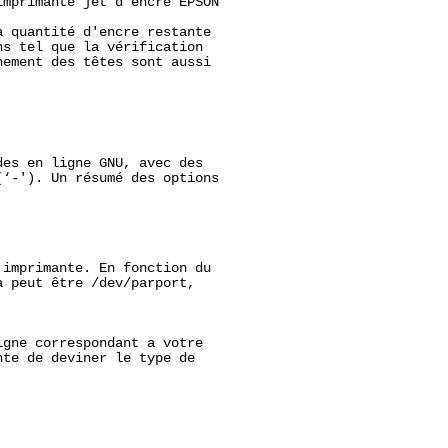
mprimante jet d'encre EPSON

 quantité d'encre restante

s tel que la vérification

ement des têtes sont aussi

es en ligne GNU, avec des

‘-'). Un résumé des options

imprimante. En fonction du

 peut être /dev/parport,

gne correspondant a votre

te de deviner le type de


