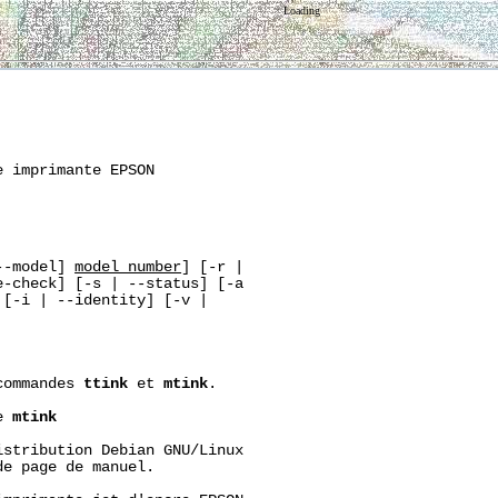
Loading
 imprimante EPSON

--model] 
model_number
] [-r |

-check] [-s | --status] [-a

[-i | --identity] [-v |

commandes 
ttink
 et 
mtink
.

e 
mtink
stribution Debian GNU/Linux

e page de manuel.
