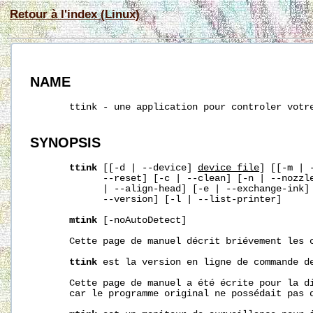
Retour à l'index (Linux)
NAME
       ttink - une application pour controler votre
SYNOPSIS
ttink
 [[-d | --device] 
device_file
] [[-m | 
             --reset] [-c | --clean] [-n | --nozzle
             | --align-head] [-e | --exchange-ink] 
             --version] [-l | --list-printer]

mtink
 [-noAutoDetect]

       Cette page de manuel décrit briévement les 
ttink
 est la version en ligne de commande d
       Cette page de manuel a été écrite pour la di
       car le programme original ne possédait pas d