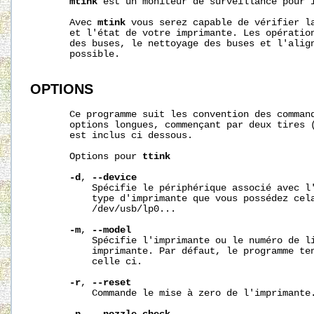
mtink
 est un moniteur de surveillance pour i
       Avec 
mtink
 vous serez capable de vérifier la
       et l'état de votre imprimante. Les opération
       des buses, le nettoyage des buses et l'align
       possible.

OPTIONS
       Ce programme suit les convention des command
       options longues, commençant par deux tires (
       est inclus ci dessous.

       Options pour 
ttink
-d
, 
--device
           Spécifie le périphérique associé avec l'
           type d'imprimante que vous possédez cela
           /dev/usb/lp0...

-m
, 
--model
           Spécifie l'imprimante ou le numéro de li
           imprimante. Par défaut, le programme ten
           celle ci.

-r
, 
--reset
           Commande le mise à zero de l'imprimante.