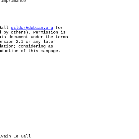
imprimante.

Gall 
gildor@debian.org
 for

 by others). Permission is

is document under the terms

rsion 2.1 or any later

ation; considering as

duction of this manpage.

vain Le Gall
