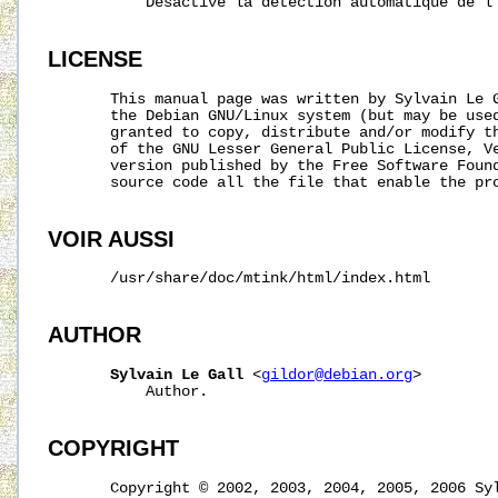
           Désactive la détection automatique de l'
LICENSE
       This manual page was written by Sylvain Le 
       the Debian GNU/Linux system (but may be used
       granted to copy, distribute and/or modify th
       of the GNU Lesser General Public License, Ve
       version published by the Free Software Found
       source code all the file that enable the pro
VOIR AUSSI
       /usr/share/doc/mtink/html/index.html

AUTHOR
Sylvain
Le
Gall
 <
gildor@debian.org
>

           Author.

COPYRIGHT
       Copyright © 2002, 2003, 2004, 2005, 2006 Syl