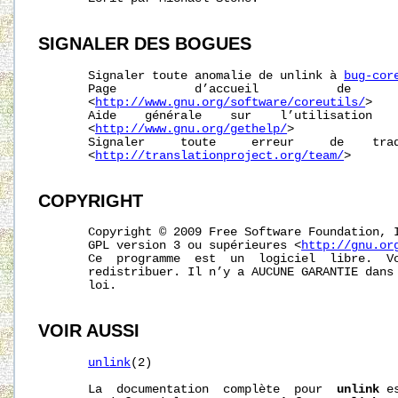
SIGNALER
DES
BOGUES
       Signaler toute anomalie de unlink à 
bug-cor
       Page           d’accueil           de       
       <
http://www.gnu.org/software/coreutils/
>

       Aide    générale    sur    l’utilisation    
       <
http://www.gnu.org/gethelp/
>

       Signaler     toute     erreur     de    trad
       <
http://translationproject.org/team/
>

COPYRIGHT
       Copyright © 2009 Free Software Foundation, I
       GPL version 3 ou supérieures <
http://gnu.or
       Ce  programme  est  un  logiciel  libre.  Vo
       redistribuer. Il n’y a AUCUNE GARANTIE dans 
       loi.

VOIR AUSSI
unlink
(2)

       La  documentation  complète  pour  
unlink
 e