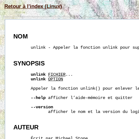
Retour à l'index (Linux)
NOM
       unlink - Appeler la fonction unlink pour sup
SYNOPSIS
unlink
FICHIER
...

unlink
OPTION
       Appeler la fonction unlink() pour enlever le
--help
 afficher l’aide-mémoire et quitter

--version
              afficher le nom et la version du logi
AUTEUR
       Écrit par Michael Stone.
