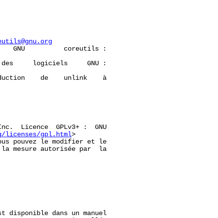
eutils@gnu.org
   GNU          coreutils :

des     logiciels     GNU :

uction    de    unlink    à

nc.  Licence  GPLv3+ :  GNU

g/licenses/gpl.html
>

us pouvez le modifier et le

la mesure autorisée par  la

st disponible dans un manuel
