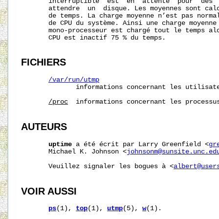
       interruptible  est  en  attente  pour  des  
       attendre  un  disque. Les moyennes sont calc
       de temps. La charge moyenne n’est pas normal
       de CPU du système. Ainsi une charge moyenne 
       mono-processeur est chargé tout le temps alo
       CPU est inactif 75 % du temps.

FICHIERS
/var/run/utmp
              informations concernant les utilisate
/proc
  informations concernant les processus
AUTEURS
uptime
 a été écrit par Larry Greenfield <
gr
       Michael K. Johnson <
johnsonm@sunsite.unc.ed
       Veuillez signaler les bogues à <
albert@user
VOIR AUSSI
ps
(1), 
top
(1), 
utmp
(5), 
w
(1).
