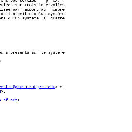
entrées-sorties,   p. ex. ,

ulées sur trois intervalles

isée par rapport au  nombre

de 1 signifie qu’un système

rs qu’un système  à  quatre

urs présents sur le système



eenfie@gauss.rutgers.edu
> et

u
>.

s.sf.net
>
