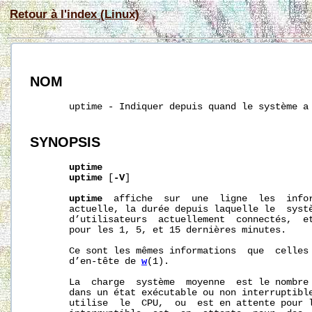
Retour à l'index (Linux)
NOM
       uptime - Indiquer depuis quand le système a 
SYNOPSIS
uptime
uptime
 [
-V
]

uptime
  affiche  sur  une  ligne  les  infor
       actuelle, la durée depuis laquelle le  systè
       d’utilisateurs  actuellement  connectés,  et
       pour les 1, 5, et 15 dernières minutes.

       Ce sont les mêmes informations  que  celles 
       d’en-tête de 
w
(1).

       La  charge  système  moyenne  est le nombre 
       dans un état exécutable ou non interruptible
       utilise  le  CPU,  ou  est en attente pour l