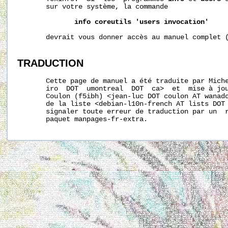
       sur votre système, la commande

info
coreutils
'users
invocation'
       devrait vous donner accès au manuel complet (
TRADUCTION
       Cette page de manuel a été traduite par Miche
       iro  DOT  umontreal  DOT  ca>  et  mise à jou
       Coulon (f5ibh) <jean-luc DOT coulon AT wanado
       de la liste <debian-l10n-french AT lists DOT 
       signaler toute erreur de traduction par un  r