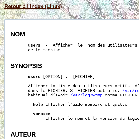
Retour à l'index (Linux)
NOM
       users  -  Afficher  le  nom des utilisateurs 
       cette machine

SYNOPSIS
users
 [
OPTION
]... [
FICHIER
]

       Afficher la liste des utilisateurs actifs  d’
       dans le FICHIER. Si FICHIER est omis, 
/var/r
       habituel d’avoir 
/var/log/wtmp
 comme FICHIER.
--help
 afficher l’aide-mémoire et quitter

--version
              afficher le nom et la version du logic
AUTEUR