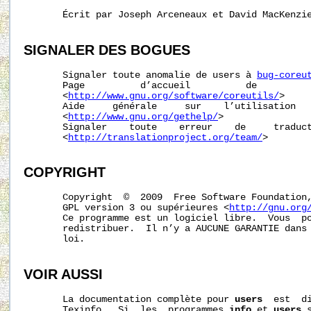
       Écrit par Joseph Arceneaux et David MacKenzie
SIGNALER
DES
BOGUES
       Signaler toute anomalie de users à 
bug-coreu
       Page          d’accueil          de          
       <
http://www.gnu.org/software/coreutils/
>

       Aide     générale     sur    l’utilisation   
       <
http://www.gnu.org/gethelp/
>

       Signaler    toute    erreur    de     traduct
       <
http://translationproject.org/team/
>

COPYRIGHT
       Copyright  ©  2009  Free Software Foundation,
       GPL version 3 ou supérieures <
http://gnu.org
       Ce programme est un logiciel libre.  Vous  po
       redistribuer.  Il n’y a AUCUNE GARANTIE dans 
       loi.

VOIR AUSSI
       La documentation complète pour 
users
  est  di
       Texinfo.  Si  les  programmes 
info
 et 
users
 