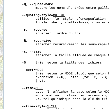
-Q
, 
--quote-name
              mettre les noms d’entrées entre guille
--quoting-style
=
MOT_CL
              utiliser  le  style  d’encapsulation  
              locale, shell, shell-always, c ou esca
-r
, 
--reverse
              inverser l’ordre du tri

-R
, 
--recursive
              afficher récursivement les sous-répert
-s
, 
--size
              afficher la taille allouée de chaque f
-S
     trier selon la taille des fichiers

--sort
=
MODE
              trier selon le MODE plutôt que selon 
              extension  (
-X
),  size  (taille,  
-S
)
              (
-v
).

--time
=
MODE
              avec 
-l
, afficher la date selon le MOD
              modification :  atime  
-u
, access 
-u
,
-c
, tel qu’indiqué dans la clé de tri
--time-style
=
STYLE