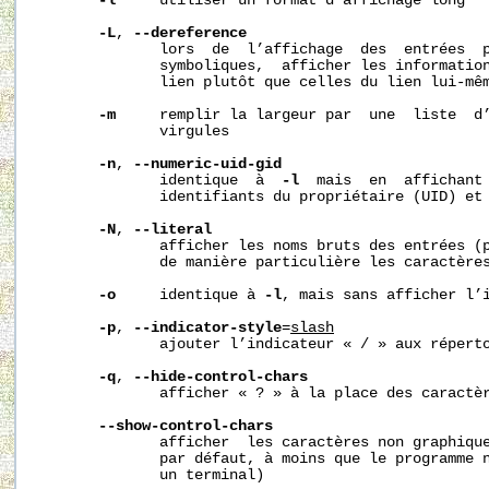
-l
     utiliser un format d’affichage long

-L
, 
--dereference
              lors  de  l’affichage  des  entrées  p
              symboliques,  afficher les information
              lien plutôt que celles du lien lui-mêm
-m
     remplir la largeur par  une  liste  d’
              virgules

-n
, 
--numeric-uid-gid
              identique  à  
-l
  mais  en  affichant 
              identifiants du propriétaire (UID) et 
-N
, 
--literal
              afficher les noms bruts des entrées (p
              de manière particulière les caractères
-o
     identique à 
-l
, mais sans afficher l’i
-p
, 
--indicator-style
=
slash
              ajouter l’indicateur « / » aux réperto
-q
, 
--hide-control-chars
              afficher « ? » à la place des caractèr
--show-control-chars
              afficher  les caractères non graphique
              par défaut, à moins que le programme n
              un terminal)
