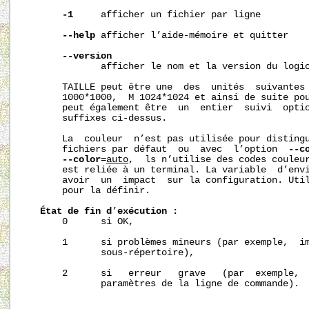
-1
     afficher un fichier par ligne

--help
 afficher l’aide-mémoire et quitter

--version
              afficher le nom et la version du logic
       TAILLE peut être une  des  unités  suivantes 
       1000*1000,  M 1024*1024 et ainsi de suite pou
       peut également être  un  entier  suivi  optio
       suffixes ci-dessus.

       La  couleur  n’est pas utilisée pour distingu
       fichiers par défaut  ou  avec  l’option  
--c
--color
=
auto
,  ls n’utilise des codes couleur
       est reliée à un terminal. La variable  d’envi
       avoir  un  impact  sur la configuration. Util
       pour la définir.

État
de
fin
d
’
exécution
:
       0      si OK,

       1      si problèmes mineurs (par exemple,  im
              sous-répertoire),

       2      si   erreur   grave   (par  exemple,  
              paramètres de la ligne de commande).
