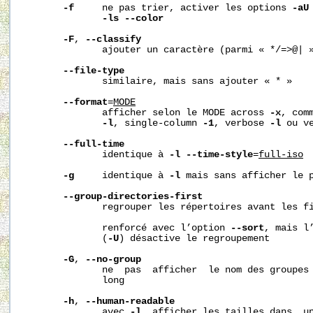
-f
     ne pas trier, activer les options 
-aU
-ls
--color
-F
, 
--classify
              ajouter un caractère (parmi « */=>@| »
--file-type
              similaire, mais sans ajouter « * »

--format
=
MODE
              afficher selon le MODE across 
-x
, com
-l
, single-column 
-1
, verbose 
-l
 ou v
--full-time
              identique à 
-l
--time-style
=
full-iso
-g
     identique à 
-l
 mais sans afficher le p
--group-directories-first
              regrouper les répertoires avant les fi
              renforcé avec l’option 
--sort
, mais l
              (
-U
) désactive le regroupement

-G
, 
--no-group
              ne  pas  afficher  le nom des groupes 
              long

-h
, 
--human-readable
              avec 
-l
, afficher les tailles dans  un