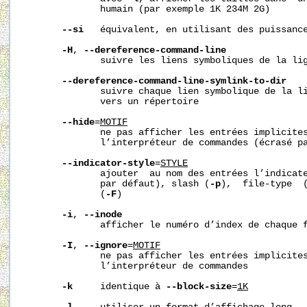
              humain (par exemple 1K 234M 2G)

--si
   équivalent, en utilisant des puissance
-H
, 
--dereference-command-line
              suivre les liens symboliques de la lig
--dereference-command-line-symlink-to-dir
              suivre chaque lien symbolique de la li
              vers un répertoire

--hide
=
MOTIF
              ne pas afficher les entrées implicites
              l’interpréteur de commandes (écrasé p
--indicator-style
=
STYLE
              ajouter  au nom des entrées l’indicate
              par défaut), slash (
-p
),  file-type  
              (
-F
)

-i
, 
--inode
              afficher le numéro d’index de chaque f
-I
, 
--ignore
=
MOTIF
              ne pas afficher les entrées implicites
              l’interpréteur de commandes

-k
     identique à 
--block-size
=
1K