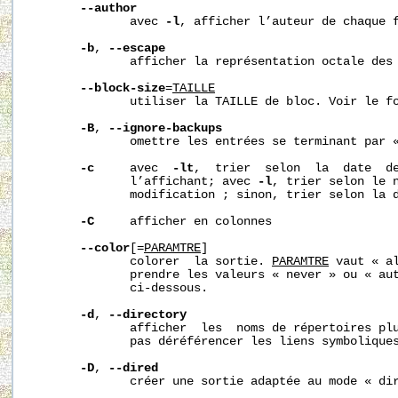
--author
              avec 
-l
, afficher l’auteur de chaque f
-b
, 
--escape
              afficher la représentation octale des 
--block-size
=
TAILLE
              utiliser la TAILLE de bloc. Voir le fo
-B
, 
--ignore-backups
              omettre les entrées se terminant par «
-c
     avec  
-lt
,  trier  selon  la  date  de
              l’affichant; avec 
-l
, trier selon le n
              modification ; sinon, trier selon la d
-C
     afficher en colonnes

--color
[=
PARAM
TRE
]

              colorer  la sortie. 
PARAM
TRE
 vaut « al
              prendre les valeurs « never » ou « aut
              ci-dessous.

-d
, 
--directory
              afficher  les  noms de répertoires plu
              pas déréférencer les liens symboliques
-D
, 
--dired
              créer une sortie adaptée au mode « dir