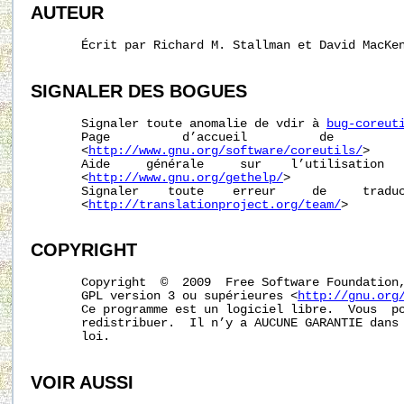
AUTEUR
       Écrit par Richard M. Stallman et David MacKen
SIGNALER
DES
BOGUES
       Signaler toute anomalie de vdir à 
bug-coreut
       Page          d’accueil          de          
       <
http://www.gnu.org/software/coreutils/
>

       Aide     générale     sur    l’utilisation   
       <
http://www.gnu.org/gethelp/
>

       Signaler    toute    erreur     de     traduc
       <
http://translationproject.org/team/
>

COPYRIGHT
       Copyright  ©  2009  Free Software Foundation,
       GPL version 3 ou supérieures <
http://gnu.org
       Ce programme est un logiciel libre.  Vous  po
       redistribuer.  Il n’y a AUCUNE GARANTIE dans 
       loi.

VOIR AUSSI