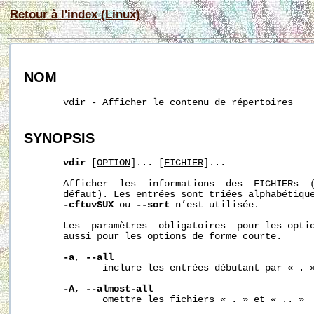
Retour à l'index (Linux)
NOM
       vdir - Afficher le contenu de répertoires

SYNOPSIS
vdir
 [
OPTION
]... [
FICHIER
]...

       Afficher  les  informations  des  FICHIERs  (
       défaut). Les entrées sont triées alphabétique
-cftuvSUX
 ou 
--sort
 n’est utilisée.

       Les  paramètres  obligatoires  pour les optio
       aussi pour les options de forme courte.

-a
, 
--all
              inclure les entrées débutant par « . »
-A
, 
--almost-all
              omettre les fichiers « . » et « .. »
