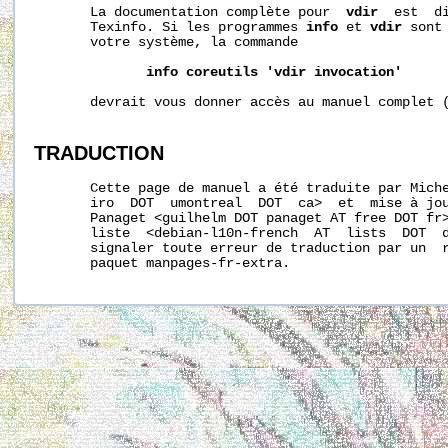
       La documentation complète pour  
vdir
  est  di
       Texinfo. Si les programmes 
info
 et 
vdir
 sont
       votre système, la commande

info
coreutils
'vdir
invocation'
       devrait vous donner accès au manuel complet (
TRADUCTION
       Cette page de manuel a été traduite par Miche
       iro  DOT  umontreal  DOT  ca>  et  mise à jou
       Panaget <guilhelm DOT panaget AT free DOT fr>
       liste  <debian-l10n-french  AT  lists  DOT  d
       signaler toute erreur de traduction par un  r