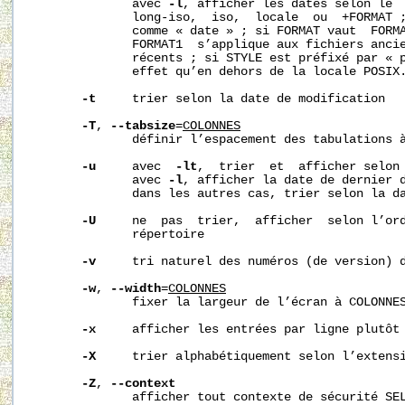
              avec 
-l
, afficher les dates selon le  
              long-iso,  iso,  locale  ou  +FORMAT ;
              comme « date » ; si FORMAT vaut  FORMA
              FORMAT1  s’applique aux fichiers ancie
              récents ; si STYLE est préfixé par « p
              effet qu’en dehors de la locale POSIX.
-t
     trier selon la date de modification

-T
, 
--tabsize
=
COLONNES
              définir l’espacement des tabulations à
-u
     avec  
-lt
,  trier  et  afficher selon 
              avec 
-l
, afficher la date de dernier d
              dans les autres cas, trier selon la da
-U
     ne  pas  trier,  afficher  selon l’ord
              répertoire

-v
     tri naturel des numéros (de version) d
-w
, 
--width
=
COLONNES
              fixer la largeur de l’écran à COLONNES
-x
     afficher les entrées par ligne plutôt 
-X
     trier alphabétiquement selon l’extensi
-Z
, 
--context
              afficher tout contexte de sécurité SEL