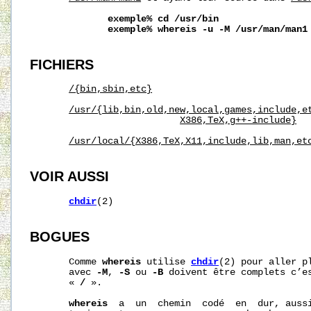
exemple%
cd
/usr/bin
exemple%
whereis
-u
-M
/usr/man/man1
FICHIERS
/{bin,sbin,etc}
/usr/{lib,bin,old,new,local,games,include,e
X386,TeX,g++-include}
/usr/local/
{X386,TeX,X11,include,lib,man,et
VOIR AUSSI
chdir
(2)

BOGUES
       Comme 
whereis
 utilise 
chdir
(2) pour aller p
       avec 
-M
, 
-S
 ou 
-B
 doivent être complets c’es
       « 
/
 ».

whereis
  a  un  chemin  codé  en  dur, aussi