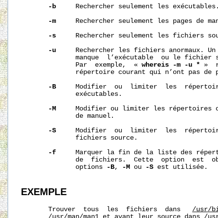
-b
     Rechercher seulement les exécutables.
-m
     Rechercher seulement les pages de man
-s
     Rechercher seulement les fichiers sou
-u
     Rechercher les fichiers anormaux. Un 
              manque  l’exécutable  ou le fichier s
              Par  exemple,  « 
whereis
-m
-u
*
 »  
              répertoire courant qui n’ont pas de p
-B
     Modifier  ou  limiter  les  répertoi
              exécutables.

-M
     Modifier ou limiter les répertoires 
              de manuel.

-S
     Modifier  ou  limiter  les  répertoi
              fichiers source.

-f
     Marquer la fin de la liste des répert
              de  fichiers.  Cette  option  est  ob
              options 
-B
, 
-M
 ou 
-S
 est utilisée.

EXEMPLE
       Trouver  tous  les  fichiers  dans   
/usr/b
/usr/man/man1
 et ayant leur source dans 
/us