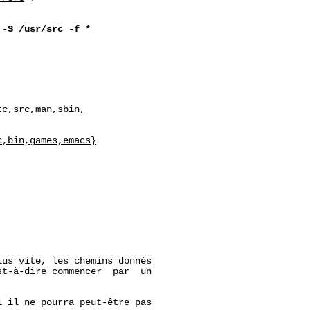
-S
/usr/src
-f
*
tc,src,man,sbin,
c,bin,games,emacs}
lus vite, les chemins donnés

t-à-dire commencer  par  un

 il ne pourra peut-être pas
