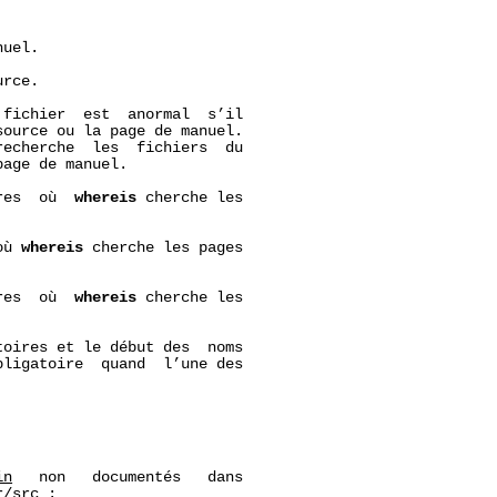


uel.

rce.

fichier  est  anormal  s’il

ource ou la page de manuel.

recherche  les  fichiers  du

age de manuel.

res  où  
whereis
 cherche les

où 
whereis
 cherche les pages

res  où  
whereis
 cherche les

oires et le début des  noms

ligatoire  quand  l’une des

in
   non   documentés   dans

r/src
 :
