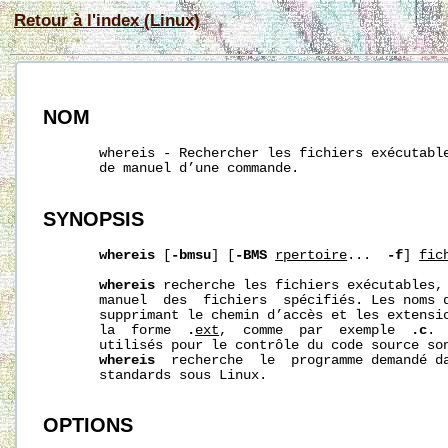
Retour à l'index (Linux)
NOM
       whereis - Rechercher les fichiers exécutable
       de manuel d’une commande.

SYNOPSIS
whereis
 [
-bmsu
] [
-BMS
r
pertoire
...  
-f
] 
fic
whereis
 recherche les fichiers exécutables, 
       manuel  des  fichiers  spécifiés. Les noms d
       supprimant le chemin d’accès et les extensio
       la  forme  
.
ext
,  comme  par  exemple  
.c
. 
       utilisés pour le contrôle du code source son
whereis
  recherche  le  programme demandé da
       standards sous Linux.

OPTIONS