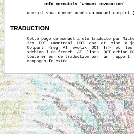
info
coreutils
'whoami
invocation'
       devrait vous donner accès au manuel complet (
TRADUCTION
       Cette page de manuel a été traduite par Miche
       iro  DOT  umontreal  DOT  ca>  et  mise  à jo
       Colpart  <reg  AT  evolix  DOT  fr>  et  les 
       <debian-l10n-french  AT  lists  DOT debian DO
       toute erreur de traduction par  un  rapport  