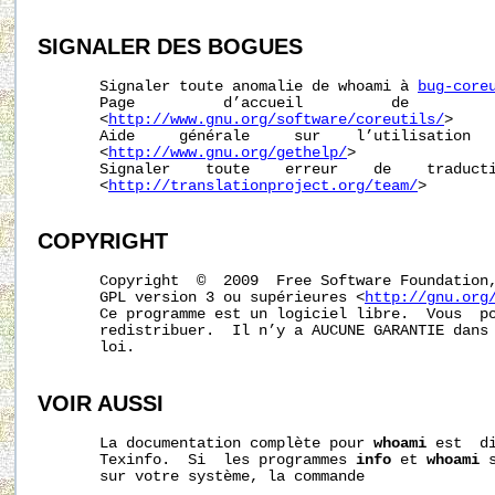
SIGNALER
DES
BOGUES
       Signaler toute anomalie de whoami à 
bug-core
       Page          d’accueil          de          
       <
http://www.gnu.org/software/coreutils/
>

       Aide     générale     sur    l’utilisation   
       <
http://www.gnu.org/gethelp/
>

       Signaler    toute    erreur    de    traducti
       <
http://translationproject.org/team/
>

COPYRIGHT
       Copyright  ©  2009  Free Software Foundation,
       GPL version 3 ou supérieures <
http://gnu.org
       Ce programme est un logiciel libre.  Vous  po
       redistribuer.  Il n’y a AUCUNE GARANTIE dans 
       loi.

VOIR AUSSI
       La documentation complète pour 
whoami
 est  d
       Texinfo.  Si  les programmes 
info
 et 
whoami
 
       sur votre système, la commande
