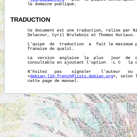
       le domaine publique.

TRADUCTION
       Ce document est une traduction, ralise par Ni
       Delacour, Cyril Brulebois et Thomas Huriaux.

       L'quipe  de  traduction  a  fait le maximum p
       franaise de qualit.

       La  version  anglaise  la  plus   jour  de  c
       consultable en ajoutant l'option  -L C   la 
       N'hsitez   pas    signaler    l'auteur   ou  
       <
debian-l10-french@lists.debian.org
>, selon l