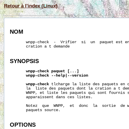
Retour à l'index (Linux)
NOM
       wnpp-check  -  Vrifier  si  un  paquet est en
       cration a t demande

SYNOPSIS
wnpp-check
paquet
[...]
wnpp-check
--help|--version
wnpp-check
 tlcharge la liste des paquets en c
       la  liste des paquets dont la cration a t dem
       WNPP, et liste les paquets qui sont fournis s
       apparaissent dans ces listes.

       Notez  que  WNPP,  et  donc  la  sortie  de 
       paquets source.

OPTIONS