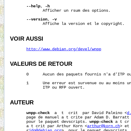
--help
, 
-h
              Afficher un rsum des options.

--version
, 
-v
              Affiche la version et le copyright.

VOIR AUSSI
http://www.debian.org/devel/wnpp
VALEURS DE RETOUR
       0      Aucun des paquets fournis n'a d'ITP ou
       1      Une erreur est survenue ou au moins un
              ITP ou RFP ouvert.

AUTEUR
wnpp-check
  a  t  crit  par David Paleino <
d
       page de manuel a t crite par Adam D. Barratt
       pour le paquet devscripts. 
wnpp-check
 a t cr
       a t crit par Arthur Korn <
arthur@korn.ch
> et
       <
jdg@debian.org
>  pour le paquet devscripts. 