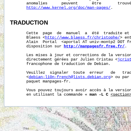
       anomalies      peuvent      être       trouvé
http://www.kernel.org/doc/man-pages/
.

TRADUCTION
       Cette  page  de  manuel  a  été  traduite et 
       Blaess <
http://www.blaess.fr/christophe/
> en
       Alain  Portal  <aportal AT univ-montp2 DOT fr
       disposition sur 
http://manpagesfr.free.fr/
.

       Les mises à jour et corrections de la version
       directement gérées par Julien Cristau <
jcris
       francophone de traduction de Debian.

       Veuillez  signaler  toute  erreur   de   trad
       <
debian-l10n-french@lists.debian.org
> ou par 
       paquet manpages-fr.

       Vous pouvez toujours avoir accès à la version
       en utilisant la commande « 
man -L C
<section