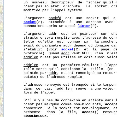
       un  nouveau  descripteur  de  fichier qu’il r
       n’est pas en état  d’écoute.  La  socket  or
       modifiée par l’appel système.

       L’argument  
sockfd
  est  une  socket  qui  a 
socket
(2),  attachée  à  une  adresse  avec 
       connexions après un appel 
listen
(2).

       L’argument  
addr
  est  un  pointeur  sur  un
       structure sera remplie avec l’adresse du corr
       telle  qu’elle  est  connue  par  la couche d
       exact du paramètre 
addr
 dépend du domaine dan
       s’établit  (voir  
socket
(2)  et  la  page  de
       protocole). Quand 
addr
 vaut NULL, rien  n’est
addrlen
 n’est pas utilisé et doit aussi valoi
addrlen
  est  un  paramètre-résultat : l’appe
       telle sorte qu’il contienne la  taille  (en  
       pointée par 
addr
, et est renseigné au retour 
       octets) de l’adresse remplie.

       L’adresse renvoyée est tronquée si le tampon 
       dans  ce  cas,  
addrlen
  renverra une valeur 
       lors de l’appel.

       S’il n’y a pas de connexion en attente dans l
       n’est pas marquée comme non‐bloquante, 
accep
       connexion. Si la socket est non‐bloquante, et
       présente   dans  la  file,  
accept
()  retour
EWOULDBLOCK
.
