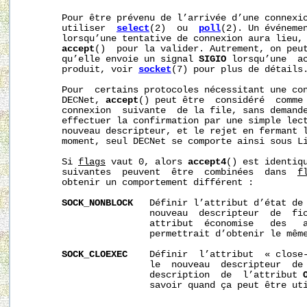
       Pour être prévenu de l’arrivée d’une connexio
       utiliser  
select
(2)  ou  
poll
(2). Un événemen
       lorsqu’une tentative de connexion aura lieu, 
accept
()  pour la valider. Autrement, on peut
       qu’elle envoie un signal 
SIGIO
 lorsqu’une  ac
       produit, voir 
socket
(7) pour plus de détails.
       Pour  certains protocoles nécessitant une con
       DECNet, 
accept
() peut être  considéré  comme 
       connexion  suivante  de la file, sans demande
       effectuer la confirmation par une simple lect
       nouveau descripteur, et le rejet en fermant l
       moment, seul DECNet se comporte ainsi sous Li
       Si 
flags
 vaut 0, alors 
accept4
() est identiq
       suivantes  peuvent  être  combinées  dans  
f
       obtenir un comportement différent :

SOCK_NONBLOCK
   Définir l’attribut d’état de
                       nouveau  descripteur  de  fic
                       attribut  économise   des   
                       permettrait d’obtenir le même
SOCK_CLOEXEC
    Définir  l’attribut  « close
                       le  nouveau  descripteur  de 
                       description  de  l’attribut 
                       savoir quand ça peut être uti