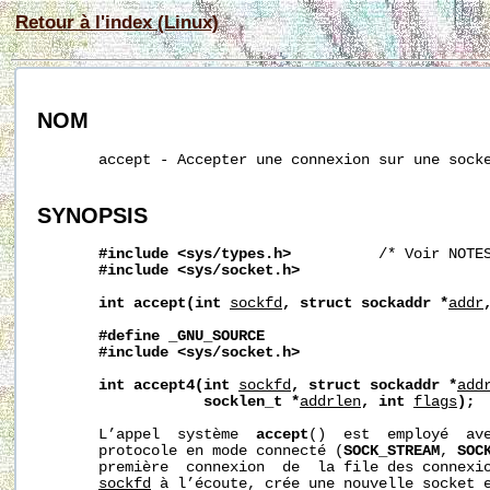
Retour à l'index (Linux)
NOM
       accept - Accepter une connexion sur une socke
SYNOPSIS
#include
<sys/types.h>
          /* Voir NOTES
#include
<sys/socket.h>
int
accept(int
sockfd
,
struct
sockaddr
*
addr
#define
_GNU_SOURCE
#include
<sys/socket.h>
int
accept4(int
sockfd
,
struct
sockaddr
*
add
socklen_t
*
addrlen
,
int
flags
);
       L’appel  système  
accept
()  est  employé  ave
       protocole en mode connecté (
SOCK_STREAM
, 
SOC
       première  connexion  de  la file des connexio
sockfd
 à l’écoute, crée une nouvelle socket e