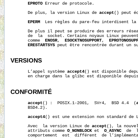
EPROTO
 Erreur de protocole.

       De plus, la version Linux de 
accept
() peut éc
EPERM
  Les règles du pare-feu interdisent la 
       De plus il peut se produire des erreurs résea
       de  la  socket. Certains noyaux Linux peuvent
       comme  
ENOSR
,  
ESOCKTNOSUPPORT
,  
EPROTONOSUP
ERESTARTSYS
 peut être rencontrée durant un su
VERSIONS
       L’appel système 
accept4
() est disponible depu
       en charge dans la glibc est disponible depuis
CONFORMITÉ
accept
() :  POSIX.1-2001,  SVr4,  BSD 4.4  (
       BSD4.2).

accept4
() est une extension non standard de L
       Avec  la version Linux de 
accept
(), la nouve
       attributs comme 
O_NONBLOCK
 et  
O_ASYNC
  de  
       comportement  est  différent  de l’implémenta