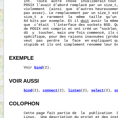
       int.  Toute  autre  chose  invaliderait tout 
       POSIX l’avait d’abord remplacé par un size_t,
       violemment  (ainsi  que  d’autres heureusemen
       pas assez). Le remplacement par un size_t est
       size_t  a  rarement  la  même  taille  qu’un 
       64 bits par exemple. Et il 
doit
 avoir la même
       que  c’était  l’interface des sockets BSD. Qu
       de POSIX ont compris et ont créé un "socklen_
       dû  y  toucher, mais une fois commencé, ils o
       spécifique, pour des raisons inavouées (proba
       veut  pas  perdre  la  face  en expliquant qu
       stupide et ils ont simplement renommé leur br
EXEMPLE
       Voir 
bind
(2).

VOIR AUSSI
bind
(2), 
connect
(2), 
listen
(2), 
select
(2), 
s
COLOPHON
       Cette page fait partie de  la  publication  
       Linux.  Une description du projet et des inst