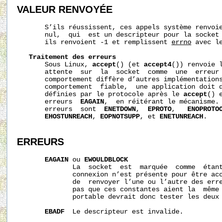
VALEUR RENVOYÉE
       S’ils réussissent, ces appels système renvoie
       nul,  qui  est un descripteur pour la socket 
       ils renvoient -1 et remplissent 
errno
 avec le
Traitement
des
erreurs
       Sous Linux, 
accept
() (et 
accept4
()) renvoie l
       attente  sur  la  socket  comme  une  erreur 
       comportement diffère d’autres implémentations
       comportement  fiable,  une application doit d
       définies par le protocole après le 
accept
() 
       erreurs  
EAGAIN
,  en réitérant le mécanisme. 
       erreurs  sont  
ENETDOWN
,  
EPROTO
,   
ENOPROTO
EHOSTUNREACH
, 
EOPNOTSUPP
, et 
ENETUNREACH
.

ERREURS
EAGAIN
 ou 
EWOULDBLOCK
              La  socket  est  marquée  comme  étant
              connexion n’est présente pour être acc
              de  renvoyer l’une ou l’autre des erre
              pas que ces constantes aient la  même 
              portable devrait donc tester les deux 
EBADF
  Le descripteur est invalide.
