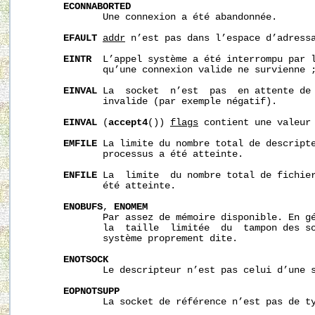
ECONNABORTED
              Une connexion a été abandonnée.

EFAULT
addr
 n’est pas dans l’espace d’adressa
EINTR
  L’appel système a été interrompu par l
              qu’une connexion valide ne survienne 
EINVAL
 La  socket  n’est  pas  en attente de
              invalide (par exemple négatif).

EINVAL
 (
accept4
()) 
flags
 contient une valeur 
EMFILE
 La limite du nombre total de descripte
              processus a été atteinte.

ENFILE
 La  limite  du nombre total de fichier
              été atteinte.

ENOBUFS
, 
ENOMEM
              Par assez de mémoire disponible. En gé
              la  taille  limitée  du  tampon des so
              système proprement dite.

ENOTSOCK
              Le descripteur n’est pas celui d’une s
EOPNOTSUPP
              La socket de référence n’est pas de t