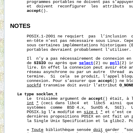
       programmes portables ne doivent pas s’appuyer
       et  doivent  reconfigurer  les  attributs  su
accept
().

NOTES
       POSIX.1-2001 ne requiert  pas  l’inclusion  
       en‐tête n’est pas nécessaire sous Linux. Cepe
       sous certaines implémentations historiques (B
       portables devraient probablement l’utiliser.

       Il  n’y a pas nécessairement de connexion en 
       de 
SIGIO
 ou après que 
select
(2) ou 
poll
(2) i
       lire. En effet la connexion peut avoir été an
       réseau asynchrone ou par un autre  thread  a
       termine.  Si  cela  se produit, l’appel bloqu
       connexion. Pour s’assurer que 
accept
() ne blo
sockfd
 transmise doit avoir l’attribut 
O_NON
Le
type
socklen_t
       Le  troisième argument de 
accept
() était, à l
int
*
 (ceci dans libc4  et  libc5  ainsi  que
       systèmes  comme  BSD 4.x,  SunOS 4,  SGI).  U
       POSIX.1g l’a modifié en 
size_t
*
 et c’est ce 
       dernières propositions POSIX en ont fait un 
       la Single Unix Specification et la glibc2. Po
       « 
Toute
 bibliothèque sensée 
doit
 garder  "soc