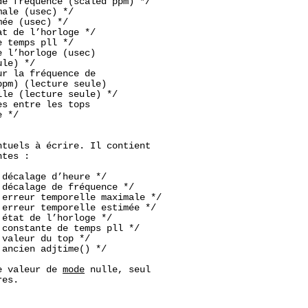
e fréquence (scaled ppm) */

ale (usec) */

ée (usec) */

t de l’horloge */

 temps pll */

 l’horloge (usec)

le) */

r la fréquence de

pm) (lecture seule)

le (lecture seule) */

s entre les tops

 */

tuels à écrire. Il contient

tes :

décalage d’heure */

décalage de fréquence */

erreur temporelle maximale */

erreur temporelle estimée */

état de l’horloge */

constante de temps pll */

valeur du top */

ancien adjtime() */

e valeur de 
mode
 nulle, seul

es.
