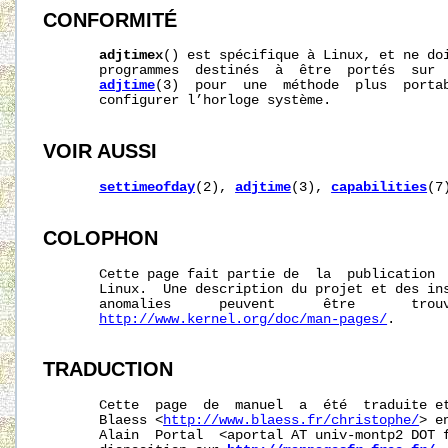
CONFORMITÉ
adjtimex
() est spécifique à Linux, et ne doi
       programmes  destinés  à  être  portés  sur  
adjtime
(3)  pour  une  méthode  plus  portab
       configurer l’horloge système.

VOIR AUSSI
settimeofday
(2), 
adjtime
(3), 
capabilities
(7
COLOPHON
       Cette page fait partie de  la  publication 
       Linux.  Une description du projet et des ins
       anomalies      peuvent      être       trouv
http://www.kernel.org/doc/man-pages/
.

TRADUCTION
       Cette  page  de  manuel  a  été  traduite et
       Blaess <
http://www.blaess.fr/christophe/
> e
       Alain  Portal  <aportal AT univ-montp2 DOT f