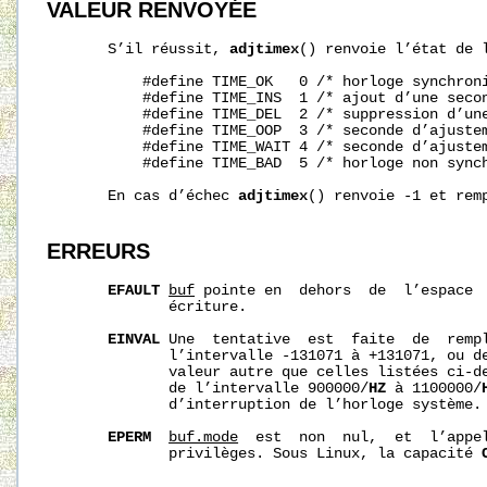
VALEUR RENVOYÉE
       S’il réussit, 
adjtimex
() renvoie l’état de l
           #define TIME_OK   0 /* horloge synchroni
           #define TIME_INS  1 /* ajout d’une secon
           #define TIME_DEL  2 /* suppression d’une
           #define TIME_OOP  3 /* seconde d’ajustem
           #define TIME_WAIT 4 /* seconde d’ajustem
           #define TIME_BAD  5 /* horloge non synch
       En cas d’échec 
adjtimex
() renvoie -1 et rem
ERREURS
EFAULT
buf
 pointe en  dehors  de  l’espace  
              écriture.

EINVAL
 Une  tentative  est  faite  de  remp
              l’intervalle -131071 à +131071, ou d
              valeur autre que celles listées ci‐d
              de l’intervalle 900000/
HZ
 à 1100000/
              d’interruption de l’horloge système.

EPERM
buf.mode
  est  non  nul,  et  l’appel
              privilèges. Sous Linux, la capacité 