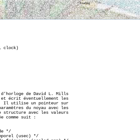
Loading
 clock)

d’horloge de David L. Mills

 et écrit éventuellement les

 Il utilise un pointeur sur

aramètres du noyau avec les

 structure avec les valeurs

e comme suit :

e */

porel (usec) */
