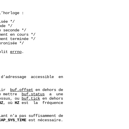
’horloge :

sée */

de */

 seconde */

ent en cours */

ent terminée */

ronisée */

plit 
errno
.

d’adressage  accessible  en

lir  
buf.offset
 en dehors de

e mettre  
buf.status
  a  une

essus, ou 
buf.tick
 en dehors

HZ
, où 
HZ
 est  la  fréquence

ant n’a pas suffisamment de

CAP_SYS_TIME
 est nécessaire.
