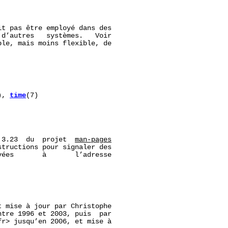
t pas être employé dans des

d’autres   systèmes.   Voir

le, mais moins flexible, de

), 
time
(7)

 3.23  du  projet  
man-pages
tructions pour signaler des

ées       à       l’adresse

 mise à jour par Christophe

ntre 1996 et 2003, puis  par

r> jusqu’en 2006, et mise à
