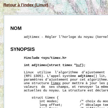
Retour à l'index (Linux)
NOM
       adjtimex - Régler l’horloge du noyau (kernel
SYNOPSIS
#include
<sys/timex.h>
int
adjtimex(struct
timex
*
buf
);
       Linux  utilise  l’algorithme  d’ajustement  
       (RFC 1305). L’appel système 
adjtimex
() lit,
       paramètres d’ajustement pour cet algorithme.
       une structure 
timex
 pour mettre à jour les p
       valeurs  de  ses champs, et renvoyer la même
       actuelles du noyau. La structure est déclaré
           struct timex {

               int modes;           /* choix du mod
               long offset;         /* décalage tem