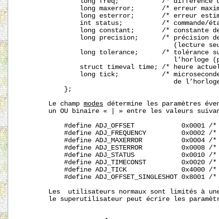
               long freq;           /* différence d
               long maxerror;       /* erreur maxim
               long esterror;       /* erreur estim
               int status;          /* commande/éta
               long constant;       /* constante de
               long precision;      /* précision de
                                       (lecture seu
               long tolerance;      /* tolérance su
                                       l’horloge (p
               struct timeval time; /* heure actuel
               long tick;           /* microseconde
                                       de l’horloge
           };

       Le champ 
modes
 détermine les paramètres éven
       un OU binaire « | » entre les valeurs suivan
           #define ADJ_OFFSET            0x0001 /* 
           #define ADJ_FREQUENCY         0x0002 /* 
           #define ADJ_MAXERROR          0x0004 /* 
           #define ADJ_ESTERROR          0x0008 /* 
           #define ADJ_STATUS            0x0010 /* 
           #define ADJ_TIMECONST         0x0020 /* 
           #define ADJ_TICK              0x4000 /* 
           #define ADJ_OFFSET_SINGLESHOT 0x8001 /* 
       Les  utilisateurs normaux sont limités à un
       le superutilisateur peut écrire les paramètr