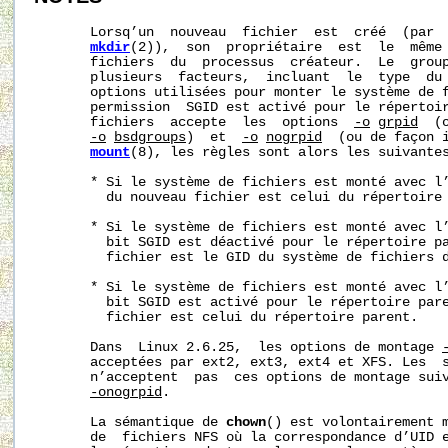
       Lorsq’un  nouveau  fichier  est  créé  (par 
mkdir
(2)),  son  propriétaire  est  le  même 
       fichiers  du  processus  créateur.  Le  group
       plusieurs  facteurs,  incluant  le  type  du 
       options utilisées pour monter le système de f
       permission  SGID est activé pour le répertoir
       fichiers  accepte  les  options  
-o
grpid
  (
-o
bsdgroups
)  et  
-o
nogrpid
  (ou de façon 
mount
(8), les règles sont alors les suivantes
       * Si le système de fichiers est monté avec l
         du nouveau fichier est celui du répertoire 
       * Si le système de fichiers est monté avec l
         bit SGID est déactivé pour le répertoire pa
         fichier est le GID du système de fichiers d
       * Si le système de fichiers est monté avec l
         bit SGID est activé pour le répertoire pare
         fichier est celui du répertoire parent.

       Dans  Linux 2.6.25,  les options de montage 
       acceptées par ext2, ext3, ext4 et XFS. Les  s
       n’acceptent  pas  ces options de montage suiv
-onogrpid
.

       La sémantique de 
chown
() est volontairement m
       de  fichiers NFS où la correspondance d’UID e