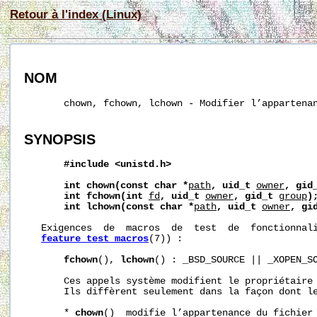
Retour à l'index (Linux)
NOM
       chown, fchown, lchown - Modifier l’appartenan
SYNOPSIS
#include
<unistd.h>
int
chown(const
char
*
path
,
uid_t
owner
,
gid
int
fchown(int
fd
,
uid_t
owner
,
gid_t
group
)
int
lchown(const
char
*
path
,
uid_t
owner
,
gi
   Exigences  de  macros  de  test  de  fonctionnali
feature_test_macros
(7)) :

fchown
(), 
lchown
() : _BSD_SOURCE || _XOPEN_SO
       Ces appels système modifient le propriétaire 
       Ils diffèrent seulement dans la façon dont le
       * 
chown
()  modifie l’appartenance du fichier