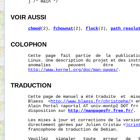
       } /* main */

VOIR AUSSI
chmod
(2), 
fchownat
(2), 
flock
(2), 
path_resolu
COLOPHON
       Cette  page  fait  partie  de  la  publicati
       Linux. Une description du projet et des instr
       anomalies       peuvent       être       trou
http://www.kernel.org/doc/man-pages/
.

TRADUCTION
       Cette page de manuel a été traduite  et  mise
       Blaess  <
http://www.blaess.fr/christophe/
> e
       Alain Portal <aportal AT univ-montp2 DOT fr> 
       disposition sur 
http://manpagesfr.free.fr/
.

       Les mises à jour et corrections de la version
       directement gérées par Julien Cristau <
jcris
       francophone de traduction de Debian.

       Veuillez   signaler   toute   erreur   de   t