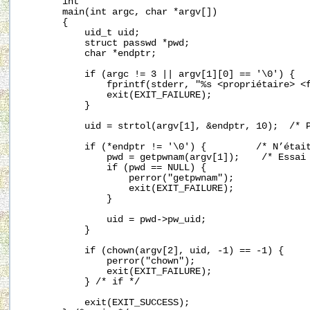
       int

       main(int argc, char *argv[])

       {

           uid_t uid;

           struct passwd *pwd;

           char *endptr;

           if (argc != 3 || argv[1][0] == '\0') {

               fprintf(stderr, "%s <propriétaire> <f
               exit(EXIT_FAILURE);

           }

           uid = strtol(argv[1], &endptr, 10);  /* P
           if (*endptr != '\0') {         /* N’était
               pwd = getpwnam(argv[1]);    /* Essai 
               if (pwd == NULL) {

                   perror("getpwnam");

                   exit(EXIT_FAILURE);

               }

               uid = pwd->pw_uid;

           }

           if (chown(argv[2], uid, -1) == -1) {

               perror("chown");

               exit(EXIT_FAILURE);

           } /* if */

           exit(EXIT_SUCCESS);
