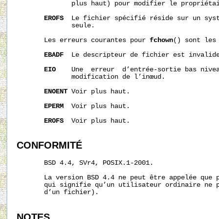
              plus haut) pour modifier le propriétai
EROFS
  Le fichier spécifié réside sur un syst
              seule.

       Les erreurs courantes pour 
fchown
() sont les 
EBADF
  Le descripteur de fichier est invalide
EIO
    Une  erreur  d’entrée-sortie bas nivea
              modification de l’inœud.

ENOENT
 Voir plus haut.

EPERM
  Voir plus haut.

EROFS
  Voir plus haut.

CONFORMITÉ
       BSD 4.4, SVr4, POSIX.1-2001.

       La version BSD 4.4 ne peut être appelée que p
       qui signifie qu’un utilisateur ordinaire ne p
       d’un fichier).

NOTES