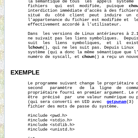
       la sémantique de tous  les  appels  système  
       fichiers   qui  est  modifiée,  puisque  
cho
       interdiction immédiate d’accès à des fichiers
       situé  du  côté  client  peut  induire  un  d
       l’appartenance du fichier est modifiée et  le
       effectivement accordé à l’utilisateur.

       Dans  les versions de Linux antérieures à 2.
       ne suivait pas les liens symboliques.  Depui
       suit  les  liens  symboliques,  et  il  exist
lchown
(), qui ne les suit pas. Depuis Linux  
       système (qui a donc la même sémantique que l
       numéro de syscall, et 
chown
() a reçu un nouve
EXEMPLE
       Le programme suivant change le propriétaire d
       second   paramètre   de  la  ligne  de  comma
       propriétaire fourni en premier argument. Le n
       être  précisé  par  une valeur numérique ou p
       (qui sera converti en UID avec  
getpwnam
(3) 
       fichier des mots de passe du système.

       #include <pwd.h>

       #include <stdio.h>

       #include <stdlib.h>

       #include <unistd.h>
