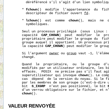
         déréférencé s’il s’agit d’un lien symboliqu
       * 
fchown
()  modifie  l’appartenance  du  fich
         descripteur de fichier ouvert 
fd
.

       * 
lchown
()  est  comme  
chown
(),  mais  ne  d
         symboliques.

       Seul un processus privilégié  (sous  Linux : 
       capacité  
CAP_CHOWN
)  peut  modifier  le  pro
       propriétaire peut modifier le groupe du  fich
       groupe auquel il appartient. Un processus pri
       la capacité 
CAP_CHOWN
) peut modifier le group
       Si l’argument 
owner
 ou 
group
 vaut -1, l’éléme
       changé.

       Quand  le  propriétaire,  ou  le  groupe  d’u
       modifiés par un utilisateur ordinaire, les b
       effacés.  POSIX  ne précise pas s’il faut agi
       superutilisateur qui invoque 
chown
(). Le comp
       cas  dépend  de la version du noyau. Si le fi
       par les membres de son groupe (c’est-à-dire u
       bit  
S_IXGRP
  n’est pas positionné), le bit 
       d’un verrou obligatoire sur le fichier, et n’
chown
().

VALEUR RENVOYÉE