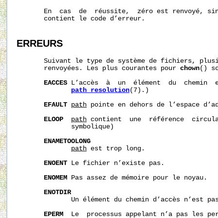
       En  cas  de  réussite,  zéro est renvoyé, si
       contient le code d’erreur.

ERREURS
       Suivant le type de système de fichiers, plusi
       renvoyées. Les plus courantes pour 
chown
() s
EACCES
 L’accès  à  un  élément  du  chemin  e
path_resolution
(7).)

EFAULT
path
 pointe en dehors de l’espace d’ad
ELOOP
path
 contient  une  référence  circula
              symbolique)

ENAMETOOLONG
path
 est trop long.

ENOENT
 Le fichier n’existe pas.

ENOMEM
 Pas assez de mémoire pour le noyau.

ENOTDIR
              Un élément du chemin d’accès n’est pas
EPERM
  Le  processus appelant n’a pas les per