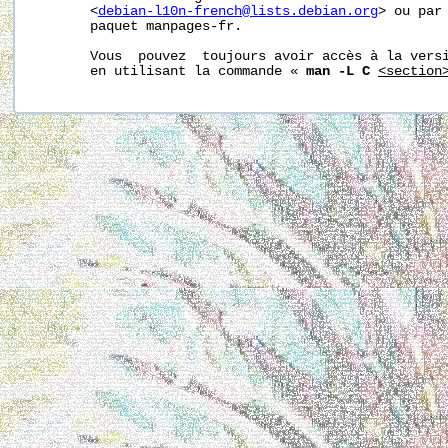
       <
debian-l10n-french@lists.debian.org
> ou par 
       paquet manpages-fr.

       Vous  pouvez  toujours avoir accès à la versi
       en utilisant la commande « 
man -L C
<section