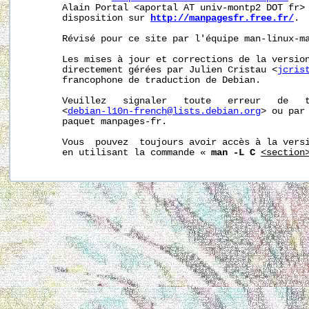
       Alain Portal <aportal AT univ-montp2 DOT fr> 
       disposition sur 
http://manpagesfr.free.fr/
.

       Révisé pour ce site par l'équipe man-linux-ma
       Les mises à jour et corrections de la version
       directement gérées par Julien Cristau <
jcris
       francophone de traduction de Debian.

       Veuillez   signaler   toute   erreur   de   t
       <
debian-l10n-french@lists.debian.org
> ou par 
       paquet manpages-fr.

       Vous  pouvez  toujours avoir accès à la versi
       en utilisant la commande « 
man -L C
<section