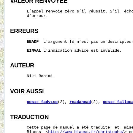
VALEUR RENVOYÉE
       L’appel renvoie zéro s’il réussit. S’il  écho
       d’erreur.

ERREURS
EBADF
  L’argument 
fd
 n’est pas un descripteur
EINVAL
 L’indication 
advice
 est invalide.

AUTEUR
       Niki Rahimi

VOIR AUSSI
posix_fadvise
(2), 
readahead
(2), 
posix_falloc
TRADUCTION
       Cette page de manuel a été traduite  et  mise
       Blaess  <
http://www.blaess.fr/christophe/
> e