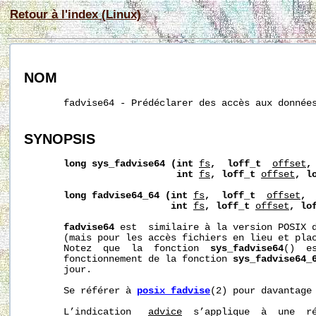
Retour à l'index (Linux)
NOM
       fadvise64 - Prédéclarer des accès aux données
SYNOPSIS
long sys_fadvise64 (int
fs
,  loff_t
offset
,
                           int
fs
, loff_t
offset
, l
long fadvise64_64 (int
fs
,  loff_t
offset
, 
                          int
fs
, loff_t
offset
, lo
fadvise64
 est  similaire à la version POSIX 
       (mais pour les accès fichiers en lieu et plac
       Notez  que  la  fonction  
sys_fadvise64
()  e
       fonctionnement de la fonction 
sys_fadvise64_
       jour.

       Se référer à 
posix_fadvise
(2) pour davantage 
       L’indication   
advice
  s’applique  à  une  ré