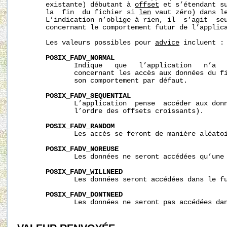
       existante) débutant à 
offset
 et s’étendant s
       la  fin  du fichier si 
len
 vaut zéro) dans le
       L’indication n’oblige à rien, il  s’agit  seu
       concernant le comportement futur de l’applica
       Les valeurs possibles pour 
advice
 incluent :

POSIX_FADV_NORMAL
              Indique   que   l’application   n’a   
              concernant les accès aux données du fi
              son comportement par défaut.

POSIX_FADV_SEQUENTIAL
              L’application  pense  accéder aux donn
              l’ordre des offsets croissants).

POSIX_FADV_RANDOM
              Les accès se feront de manière aléatoi
POSIX_FADV_NOREUSE
              Les données ne seront accédées qu’une 
POSIX_FADV_WILLNEED
              Les données seront accédées dans le fu
POSIX_FADV_DONTNEED
              Les données ne seront pas accédées dan