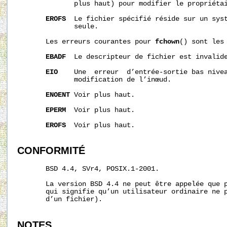
              plus haut) pour modifier le propriétai
EROFS
  Le fichier spécifié réside sur un syst
              seule.

       Les erreurs courantes pour 
fchown
() sont les 
EBADF
  Le descripteur de fichier est invalide
EIO
    Une  erreur  d’entrée-sortie bas nivea
              modification de l’inœud.

ENOENT
 Voir plus haut.

EPERM
  Voir plus haut.

EROFS
  Voir plus haut.

CONFORMITÉ
       BSD 4.4, SVr4, POSIX.1-2001.

       La version BSD 4.4 ne peut être appelée que p
       qui signifie qu’un utilisateur ordinaire ne p
       d’un fichier).

NOTES