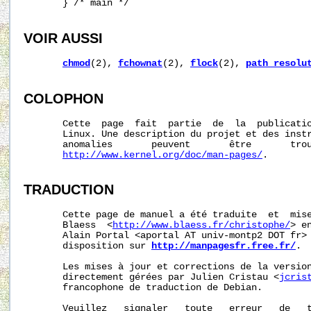
       } /* main */

VOIR AUSSI
chmod
(2), 
fchownat
(2), 
flock
(2), 
path_resolu
COLOPHON
       Cette  page  fait  partie  de  la  publicati
       Linux. Une description du projet et des instr
       anomalies       peuvent       être       trou
http://www.kernel.org/doc/man-pages/
.

TRADUCTION
       Cette page de manuel a été traduite  et  mise
       Blaess  <
http://www.blaess.fr/christophe/
> e
       Alain Portal <aportal AT univ-montp2 DOT fr> 
       disposition sur 
http://manpagesfr.free.fr/
.

       Les mises à jour et corrections de la version
       directement gérées par Julien Cristau <
jcris
       francophone de traduction de Debian.

       Veuillez   signaler   toute   erreur   de   t