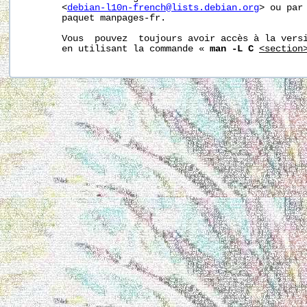
       <
debian-l10n-french@lists.debian.org
> ou par 
       paquet manpages-fr.

       Vous  pouvez  toujours avoir accès à la versi
       en utilisant la commande « 
man -L C
<section