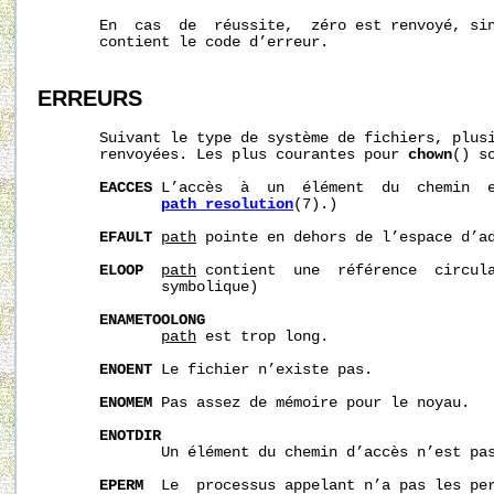
       En  cas  de  réussite,  zéro est renvoyé, si
       contient le code d’erreur.

ERREURS
       Suivant le type de système de fichiers, plusi
       renvoyées. Les plus courantes pour 
chown
() s
EACCES
 L’accès  à  un  élément  du  chemin  e
path_resolution
(7).)

EFAULT
path
 pointe en dehors de l’espace d’ad
ELOOP
path
 contient  une  référence  circula
              symbolique)

ENAMETOOLONG
path
 est trop long.

ENOENT
 Le fichier n’existe pas.

ENOMEM
 Pas assez de mémoire pour le noyau.

ENOTDIR
              Un élément du chemin d’accès n’est pas
EPERM
  Le  processus appelant n’a pas les per