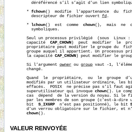
         déréférencé s’il s’agit d’un lien symboliqu
       * 
fchown
()  modifie  l’appartenance  du  fich
         descripteur de fichier ouvert 
fd
.

       * 
lchown
()  est  comme  
chown
(),  mais  ne  d
         symboliques.

       Seul un processus privilégié  (sous  Linux : 
       capacité  
CAP_CHOWN
)  peut  modifier  le  pro
       propriétaire peut modifier le groupe du  fich
       groupe auquel il appartient. Un processus pri
       la capacité 
CAP_CHOWN
) peut modifier le group
       Si l’argument 
owner
 ou 
group
 vaut -1, l’éléme
       changé.

       Quand  le  propriétaire,  ou  le  groupe  d’u
       modifiés par un utilisateur ordinaire, les b
       effacés.  POSIX  ne précise pas s’il faut agi
       superutilisateur qui invoque 
chown
(). Le comp
       cas  dépend  de la version du noyau. Si le fi
       par les membres de son groupe (c’est-à-dire u
       bit  
S_IXGRP
  n’est pas positionné), le bit 
       d’un verrou obligatoire sur le fichier, et n’
chown
().

VALEUR RENVOYÉE