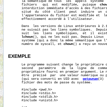
       la sémantique de tous  les  appels  système  
       fichiers   qui  est  modifiée,  puisque  
cho
       interdiction immédiate d’accès à des fichiers
       situé  du  côté  client  peut  induire  un  d
       l’appartenance du fichier est modifiée et  le
       effectivement accordé à l’utilisateur.

       Dans  les versions de Linux antérieures à 2.
       ne suivait pas les liens symboliques.  Depui
       suit  les  liens  symboliques,  et  il  exist
lchown
(), qui ne les suit pas. Depuis Linux  
       système (qui a donc la même sémantique que l
       numéro de syscall, et 
chown
() a reçu un nouve
EXEMPLE
       Le programme suivant change le propriétaire d
       second   paramètre   de  la  ligne  de  comma
       propriétaire fourni en premier argument. Le n
       être  précisé  par  une valeur numérique ou p
       (qui sera converti en UID avec  
getpwnam
(3) 
       fichier des mots de passe du système.

       #include <pwd.h>

       #include <stdio.h>

       #include <stdlib.h>

       #include <unistd.h>
