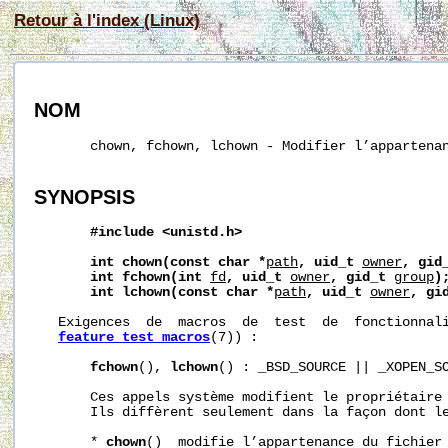
Retour à l'index (Linux)
NOM
       chown, fchown, lchown - Modifier l’appartenan
SYNOPSIS
#include
<unistd.h>
int
chown(const
char
*
path
,
uid_t
owner
,
gid
int
fchown(int
fd
,
uid_t
owner
,
gid_t
group
)
int
lchown(const
char
*
path
,
uid_t
owner
,
gi
   Exigences  de  macros  de  test  de  fonctionnali
feature_test_macros
(7)) :

fchown
(), 
lchown
() : _BSD_SOURCE || _XOPEN_SO
       Ces appels système modifient le propriétaire 
       Ils diffèrent seulement dans la façon dont le
       * 
chown
()  modifie l’appartenance du fichier