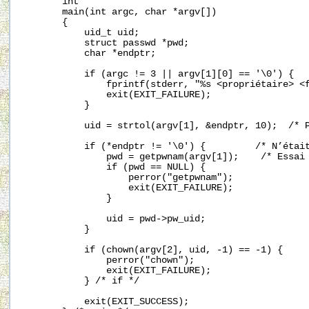
       int

       main(int argc, char *argv[])

       {

           uid_t uid;

           struct passwd *pwd;

           char *endptr;

           if (argc != 3 || argv[1][0] == '\0') {

               fprintf(stderr, "%s <propriétaire> <f
               exit(EXIT_FAILURE);

           }

           uid = strtol(argv[1], &endptr, 10);  /* P
           if (*endptr != '\0') {         /* N’était
               pwd = getpwnam(argv[1]);    /* Essai 
               if (pwd == NULL) {

                   perror("getpwnam");

                   exit(EXIT_FAILURE);

               }

               uid = pwd->pw_uid;

           }

           if (chown(argv[2], uid, -1) == -1) {

               perror("chown");

               exit(EXIT_FAILURE);

           } /* if */

           exit(EXIT_SUCCESS);
