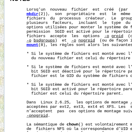
       Lorsq’un  nouveau  fichier  est  créé  (par 
mkdir
(2)),  son  propriétaire  est  le  même 
       fichiers  du  processus  créateur.  Le  group
       plusieurs  facteurs,  incluant  le  type  du 
       options utilisées pour monter le système de f
       permission  SGID est activé pour le répertoir
       fichiers  accepte  les  options  
-o
grpid
  (
-o
bsdgroups
)  et  
-o
nogrpid
  (ou de façon 
mount
(8), les règles sont alors les suivantes
       * Si le système de fichiers est monté avec l
         du nouveau fichier est celui du répertoire 
       * Si le système de fichiers est monté avec l
         bit SGID est déactivé pour le répertoire pa
         fichier est le GID du système de fichiers d
       * Si le système de fichiers est monté avec l
         bit SGID est activé pour le répertoire pare
         fichier est celui du répertoire parent.

       Dans  Linux 2.6.25,  les options de montage 
       acceptées par ext2, ext3, ext4 et XFS. Les  s
       n’acceptent  pas  ces options de montage suiv
-onogrpid
.

       La sémantique de 
chown
() est volontairement m
       de  fichiers NFS où la correspondance d’UID e