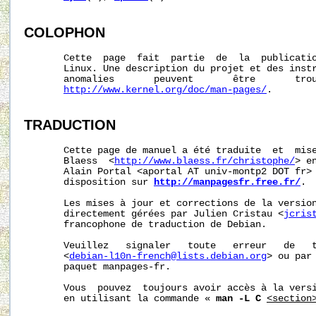
COLOPHON
       Cette  page  fait  partie  de  la  publicati
       Linux. Une description du projet et des instr
       anomalies       peuvent       être       trou
http://www.kernel.org/doc/man-pages/
.

TRADUCTION
       Cette page de manuel a été traduite  et  mise
       Blaess  <
http://www.blaess.fr/christophe/
> e
       Alain Portal <aportal AT univ-montp2 DOT fr> 
       disposition sur 
http://manpagesfr.free.fr/
.

       Les mises à jour et corrections de la version
       directement gérées par Julien Cristau <
jcris
       francophone de traduction de Debian.

       Veuillez   signaler   toute   erreur   de   t
       <
debian-l10n-french@lists.debian.org
> ou par 
       paquet manpages-fr.

       Vous  pouvez  toujours avoir accès à la versi
       en utilisant la commande « 
man -L C
<section