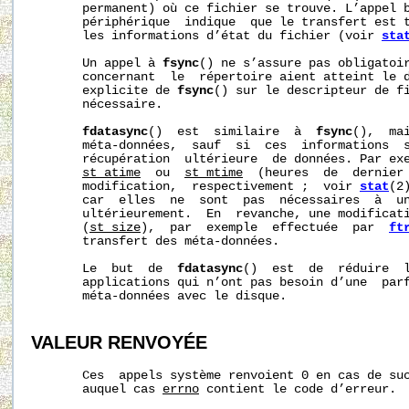
       permanent) où ce fichier se trouve. L’appel b
       périphérique  indique  que le transfert est t
       les informations d’état du fichier (voir 
sta
       Un appel à 
fsync
() ne s’assure pas obligatoir
       concernant  le  répertoire aient atteint le d
       explicite de 
fsync
() sur le descripteur de fi
       nécessaire.

fdatasync
()  est  similaire  à  
fsync
(),  ma
       méta‐données,  sauf  si  ces  informations  s
       récupération  ultérieure  de données. Par exe
st_atime
  ou  
st_mtime
  (heures  de  dernier 
       modification,  respectivement ;  voir 
stat
(2
       car  elles  ne  sont  pas  nécessaires  à  un
       ultérieurement.  En  revanche, une modificati
       (
st_size
),  par  exemple  effectuée  par  
ft
       transfert des méta‐données.

       Le  but  de  
fdatasync
()  est  de  réduire  l
       applications qui n’ont pas besoin d’une  parf
       méta‐données avec le disque.

VALEUR RENVOYÉE
       Ces  appels système renvoient 0 en cas de suc
       auquel cas 
errno
 contient le code d’erreur.
