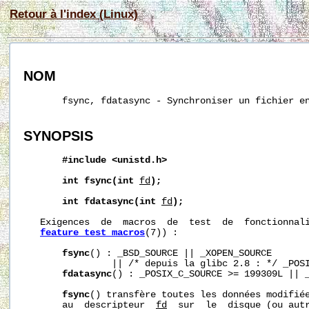
Retour à l'index (Linux)
NOM
       fsync, fdatasync - Synchroniser un fichier en
SYNOPSIS
#include
<unistd.h>
int
fsync(int
fd
);
int
fdatasync(int
fd
);
   Exigences  de  macros  de  test  de  fonctionnali
feature_test_macros
(7)) :

fsync
() : _BSD_SOURCE || _XOPEN_SOURCE

                || /* depuis la glibc 2.8 : */ _POSI
fdatasync
() : _POSIX_C_SOURCE >= 199309L || _
fsync
() transfère toutes les données modifiée
       au  descripteur  
fd
  sur  le  disque (ou autr