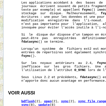
       Les applications accédant à  des  bases  de  
       journaux  écrivent souvent de petits fragment
       texte par exemple) et appellent 
fsync
() immé
       stockage  sur  disque.  Malheureusement,  
fs
       écritures : une pour les données et une pour 
       modification  enregistrée  dans  l’i-noeud.  
       n’est pas importante pour  l’application,  a
       invoquée pour éviter l’accès inutile à l’i-no
       Si  le  disque dur dispose d’un tampon en écr
       peut‐être  pas   enregistrées   définitiveme
fdatasync
() se termine.

       Lorsqu’un  système  de  fichiers ext2 est mo
       entrées de répertoires sont également synchro
fsync
().

       Sur  les  noyaux  antérieurs  au  2.4,  
fsyn
       inefficace  sur  les  gros  fichiers.  Une  a
       l’utilisation de l’attribut 
O_SYNC
 lors de l
       Sous  Linux 2.2 et précédents, 
fdatasync
() e
       n’apporte donc aucun avantage en performance.
VOIR AUSSI
bdflush
(2), 
open
(2), 
sync
(2), 
sync_file_rang
sync
(8), 
update
(8)
