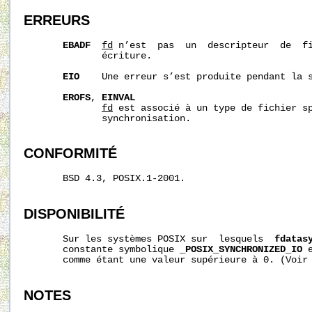
ERREURS
EBADF
fd
 n’est  pas  un  descripteur  de  fi
              écriture.

EIO
    Une erreur s’est produite pendant la s
EROFS
, 
EINVAL
fd
 est associé à un type de fichier sp
              synchronisation.

CONFORMITÉ
       BSD 4.3, POSIX.1-2001.

DISPONIBILITÉ
       Sur les systèmes POSIX sur  lesquels  
fdatas
       constante symbolique 
_POSIX_SYNCHRONIZED_IO
 
       comme étant une valeur supérieure à 0. (Voir
NOTES