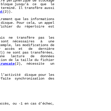
re périphérique de stockage

bloque jusqu’à  ce  que  le

terminé. Il transfère aussi

at
(2)).

rement que les informations

disque. Pour cela, un appel

ichier  du  répertoire  est

ais  ne  transfère  pas  les

sont  nécessaires   à   une

emple, les modifications de

  accès  et   de   dernière

2)) ne sont pas transférées,

ne   lecture   de   données

ion de la taille du fichier

truncate
(2),  nécessite   un

l’activité  disque pour les

faite  synchronisation  des

ccès, ou -1 en cas d’échec,
