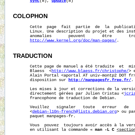
sync
(8), 
update
(8)

COLOPHON
       Cette  page  fait  partie  de  la  publicat
       Linux. Une description du projet et des inst
       anomalies       peuvent       être       tro
http://www.kernel.org/doc/man-pages/
.

TRADUCTION
       Cette page de manuel a été traduite  et  mis
       Blaess  <
http://www.blaess.fr/christophe/
> 
       Alain Portal <aportal AT univ-montp2 DOT fr>
       disposition sur 
http://manpagesfr.free.fr/
.

       Les mises à jour et corrections de la versio
       directement gérées par Julien Cristau <
jcri
       francophone de traduction de Debian.

       Veuillez   signaler   toute   erreur   de   
       <
debian-l10n-french@lists.debian.org
> ou pa
       paquet manpages-fr.

       Vous  pouvez  toujours avoir accès à la vers
       en utilisant la commande « 
man -L C
<sectio