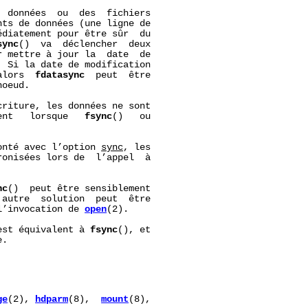
 données  ou  des  fichiers

ts de données (une ligne de

édiatement pour être sûr  du

sync
()  va  déclencher  deux

 mettre à jour la  date  de

 Si la date de modification

alors  
fdatasync
  peut  être

oeud.

riture, les données ne sont

ent   lorsque   
fsync
()   ou

onté avec l’option 
sync
, les

onisées lors de  l’appel  à

nc
()  peut être sensiblement

autre  solution  peut  être

l’invocation de 
open
(2).

est équivalent à 
fsync
(), et

.

ge
(2), 
hdparm
(8),  
mount
(8),
