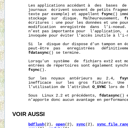
       Les applications accédant à  des  bases  de 
       journaux  écrivent souvent de petits fragmen
       texte par exemple) et appellent 
fsync
() imm
       stockage  sur  disque.  Malheureusement,  
f
       écritures : une pour les données et une pour
       modification  enregistrée  dans  l’i-noeud. 
       n’est pas importante pour  l’application,  
       invoquée pour éviter l’accès inutile à l’i-n
       Si  le  disque dur dispose d’un tampon en éc
       peut‐être  pas   enregistrées   définitivem
fdatasync
() se termine.

       Lorsqu’un  système  de  fichiers ext2 est m
       entrées de répertoires sont également synchr
fsync
().

       Sur  les  noyaux  antérieurs  au  2.4,  
fsy
       inefficace  sur  les  gros  fichiers.  Une  
       l’utilisation de l’attribut 
O_SYNC
 lors de 
       Sous  Linux 2.2 et précédents, 
fdatasync
() 
       n’apporte donc aucun avantage en performance
VOIR AUSSI
bdflush
(2), 
open
(2), 
sync
(2), 
sync_file_ran