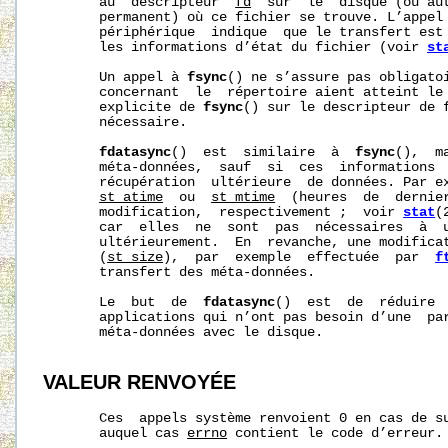
       au  descripteur  
fd
  sur  le  disque (ou aut
       permanent) où ce fichier se trouve. L’appel 
       périphérique  indique  que le transfert est 
       les informations d’état du fichier (voir 
st
       Un appel à 
fsync
() ne s’assure pas obligatoi
       concernant  le  répertoire aient atteint le 
       explicite de 
fsync
() sur le descripteur de f
       nécessaire.

fdatasync
()  est  similaire  à  
fsync
(),  m
       méta‐données,  sauf  si  ces  informations  
       récupération  ultérieure  de données. Par ex
st_atime
  ou  
st_mtime
  (heures  de  dernier
       modification,  respectivement ;  voir 
stat
(
       car  elles  ne  sont  pas  nécessaires  à  u
       ultérieurement.  En  revanche, une modificat
       (
st_size
),  par  exemple  effectuée  par  
f
       transfert des méta‐données.

       Le  but  de  
fdatasync
()  est  de  réduire  
       applications qui n’ont pas besoin d’une  par
       méta‐données avec le disque.

VALEUR RENVOYÉE
       Ces  appels système renvoient 0 en cas de su
       auquel cas 
errno
 contient le code d’erreur.
