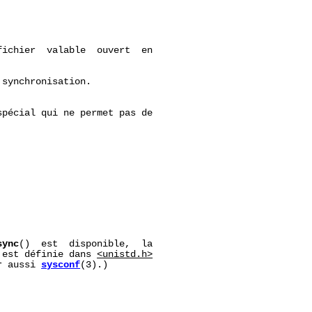
ichier  valable  ouvert  en

synchronisation.

pécial qui ne permet pas de

sync
()  est  disponible,  la

 est définie dans 
<unistd.h>
r aussi 
sysconf
(3).)
