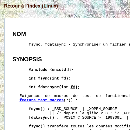
Retour à l'index (Linux)
NOM
       fsync, fdatasync - Synchroniser un fichier e
SYNOPSIS
#include
<unistd.h>
int
fsync(int
fd
);
int
fdatasync(int
fd
);
   Exigences  de  macros  de  test  de  fonctionnal
feature_test_macros
(7)) :

fsync
() : _BSD_SOURCE || _XOPEN_SOURCE

                || /* depuis la glibc 2.8 : */ _POS
fdatasync
() : _POSIX_C_SOURCE >= 199309L || 
fsync
() transfère toutes les données modifié