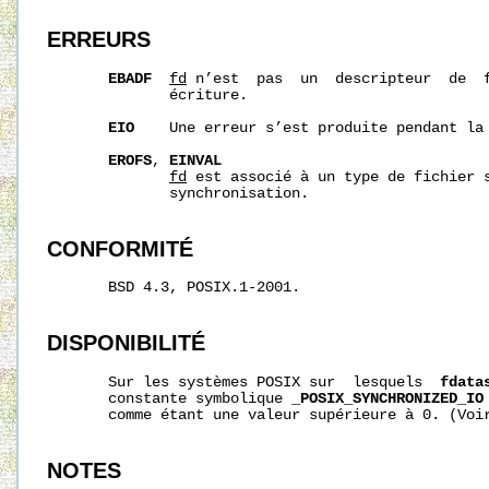
ERREURS
EBADF
fd
 n’est  pas  un  descripteur  de  f
              écriture.

EIO
    Une erreur s’est produite pendant la 
EROFS
, 
EINVAL
fd
 est associé à un type de fichier s
              synchronisation.

CONFORMITÉ
       BSD 4.3, POSIX.1-2001.

DISPONIBILITÉ
       Sur les systèmes POSIX sur  lesquels  
fdata
       constante symbolique 
_POSIX_SYNCHRONIZED_IO
       comme étant une valeur supérieure à 0. (Voi
NOTES