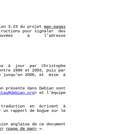
ion 3.23 du projet 
man-pages
ructions pour signaler  des

uvées      à      l’adresse

e  à  jour  par  Christophe

entre 1996 et 2003, puis par

 jusqu’en 2006, et  mise  à

n présente dans Debian sont

stau@debian.org
> et l’équipe

traduction  en  écrivant  à

r un rapport de bogue sur le

ion anglaise de ce document

n>
<page_de_man>