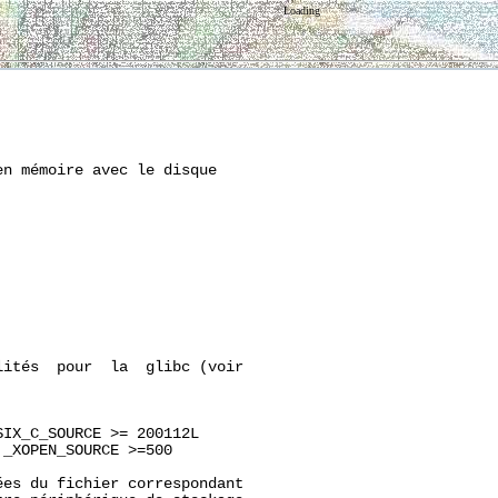
Loading
n mémoire avec le disque

ités  pour  la  glibc (voir

IX_C_SOURCE >= 200112L

_XOPEN_SOURCE >=500

es du fichier correspondant
