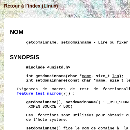
Retour à l'index (Linux)
NOM
       getdomainname, setdomainname - Lire ou fixer 
SYNOPSIS
#include
<unistd.h>
int
getdomainname(char
*
name
,
size_t
len
);
int
setdomainname(const
char
*
name
,
size_t
l
   Exigences  de  macros  de  test  de  fonctionnali
feature_test_macros
(7)) :

getdomainname
(), 
setdomainname
() : _BSD_SOURC
       _XOPEN_SOURCE < 500)

       Ces  fonctions sont utilisées pour obtenir ou
       de l’hôte système.

setdomainname
() fice le nom de domaine à  la 