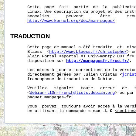
       Cette  page  fait  partie  de  la  publicati
       Linux. Une description du projet et des instr
       anomalies       peuvent       être       trou
http://www.kernel.org/doc/man-pages/
.

TRADUCTION
       Cette page de manuel a été traduite  et  mise
       Blaess  <
http://www.blaess.fr/christophe/
> e
       Alain Portal <aportal AT univ-montp2 DOT fr> 
       disposition sur 
http://manpagesfr.free.fr/
.

       Les mises à jour et corrections de la version
       directement gérées par Julien Cristau <
jcris
       francophone de traduction de Debian.

       Veuillez   signaler   toute   erreur   de   t
       <
debian-l10n-french@lists.debian.org
> ou par 
       paquet manpages-fr.

       Vous  pouvez  toujours avoir accès à la versi
       en utilisant la commande « 
man -L C
<section