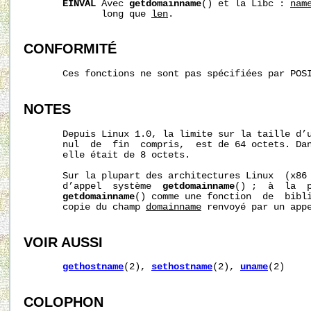
EINVAL
 Avec 
getdomainname
() et la Libc : 
nam
              long que 
len
.

CONFORMITÉ
       Ces fonctions ne sont pas spécifiées par POSI
NOTES
       Depuis Linux 1.0, la limite sur la taille d’u
       nul  de  fin  compris,  est de 64 octets. Dan
       elle était de 8 octets.

       Sur la plupart des architectures Linux  (x86 
       d’appel  système  
getdomainname
() ;  à  la  p
getdomainname
() comme une fonction  de  bibli
       copie du champ 
domainname
 renvoyé par un app
VOIR AUSSI
gethostname
(2), 
sethostname
(2), 
uname
(2)

COLOPHON