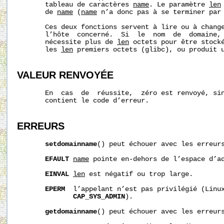
       tableau de caractères 
name
. Le paramètre 
len
       de 
name
 (
name
 n’a donc pas à se terminer par 
       Ces deux fonctions servent à lire ou à change
       l’hôte  concerné.  Si  le  nom  de  domaine, 
       nécessite plus de 
len
 octets pour être stock
       les 
len
 premiers octets (glibc), ou produit u
VALEUR RENVOYÉE
       En  cas  de  réussite,  zéro est renvoyé, si
       contient le code d’erreur.

ERREURS
setdomainname
() peut échouer avec les erreurs
EFAULT
name
 pointe en‐dehors de l’espace d’ad
EINVAL
len
 est négatif ou trop large.

EPERM
  l’appelant n’est pas privilégié (Linux
CAP_SYS_ADMIN
).

getdomainname
() peut échouer avec les erreurs