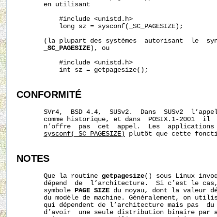
       en utilisant

           #include <unistd.h>

           long sz = sysconf(_SC_PAGESIZE);

       (la plupart des systèmes  autorisant  le  sy
_SC_PAGESIZE
), ou

           #include <unistd.h>

           int sz = getpagesize();

CONFORMITÉ
       SVr4,  BSD 4.4,  SUSv2.  Dans  SUSv2  l’appe
       comme historique, et dans  POSIX.1-2001  il  
       n’offre  pas  cet  appel.  Les  applications 
sysconf(_SC_PAGESIZE)
 plutôt que cette foncti
NOTES
       Que la routine 
getpagesize
() sous Linux invoq
       dépend  de  l’architecture.  Si c’est le cas,
       symbole 
PAGE_SIZE
 du noyau, dont la valeur dé
       du modèle de machine. Généralement, on utilis
       qui dépendent de l’architecture mais pas  du 
       d’avoir  une seule distribution binaire par a