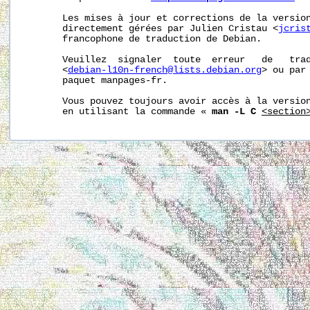
       Les mises à jour et corrections de la version
       directement gérées par Julien Cristau <
jcris
       francophone de traduction de Debian.

       Veuillez  signaler  toute  erreur   de   trad
       <
debian-l10n-french@lists.debian.org
> ou par 
       paquet manpages-fr.

       Vous pouvez toujours avoir accès à la version
       en utilisant la commande « 
man -L C
<section