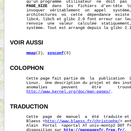
       qu’un programme  utilisateur  ne  doit  pas  
PAGE_SIZE
  dans  les  fichiers  d’en‐tête  lo
       invoquer  véritablement  un  appel   système,
       architectures  où  cette  dépendance  existe 
       libc4, libc5 et glibc 2.0 font erreur car le
       renvoie  une  valeur  calculée  statiquement,
       système. Tout est arrangé depuis la glibc 2.1
VOIR AUSSI
mmap
(2), 
sysconf
(3)

COLOPHON
       Cette page fait partie de  la  publication  
       Linux.  Une description du projet et des inst
       anomalies      peuvent      être       trouvé
http://www.kernel.org/doc/man-pages/
.

TRADUCTION
       Cette  page  de  manuel  a  été  traduite et 
       Blaess <
http://www.blaess.fr/christophe/
> en
       Alain  Portal  <aportal AT univ-montp2 DOT fr
       disposition sur 
http://manpagesfr.free.fr/
.
