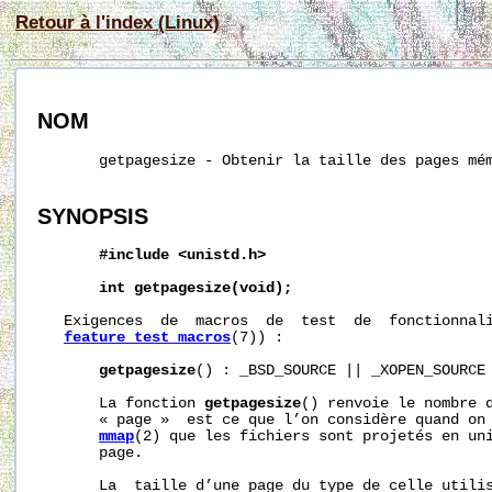
Retour à l'index (Linux)
NOM
       getpagesize - Obtenir la taille des pages mém
SYNOPSIS
#include
<unistd.h>
int
getpagesize(void);
   Exigences  de  macros  de  test  de  fonctionnali
feature_test_macros
(7)) :

getpagesize
() : _BSD_SOURCE || _XOPEN_SOURCE 
       La fonction 
getpagesize
() renvoie le nombre d
       « page »  est ce que l’on considère quand on 
mmap
(2) que les fichiers sont projetés en uni
       page.

       La  taille d’une page du type de celle utili