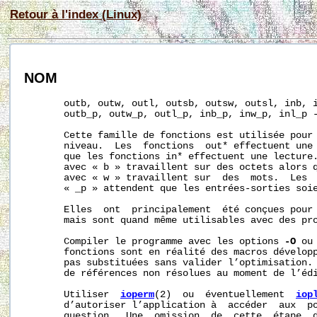
Retour à l'index (Linux)
NOM
       outb, outw, outl, outsb, outsw, outsl, inb, i
       outb_p, outw_p, outl_p, inb_p, inw_p, inl_p -
       Cette famille de fonctions est utilisée pour 
       niveau.  Les  fonctions  out* effectuent une 
       que les fonctions in* effectuent une lecture.
       avec « b » travaillent sur des octets alors q
       avec « w » travaillent sur  des  mots.  Les  
       « _p » attendent que les entrées-sorties soie
       Elles  ont  principalement  été conçues pour 
       mais sont quand même utilisables avec des pro
       Compiler le programme avec les options 
-O
 ou
       fonctions sont en réalité des macros développ
       pas substituées sans valider l’optimisation. 
       de références non résolues au moment de l’édi
       Utiliser  
ioperm
(2)  ou  éventuellement  
iop
       d’autoriser l’application à  accéder  aux  po
       question.  Une  omission  de  cette  étape  d