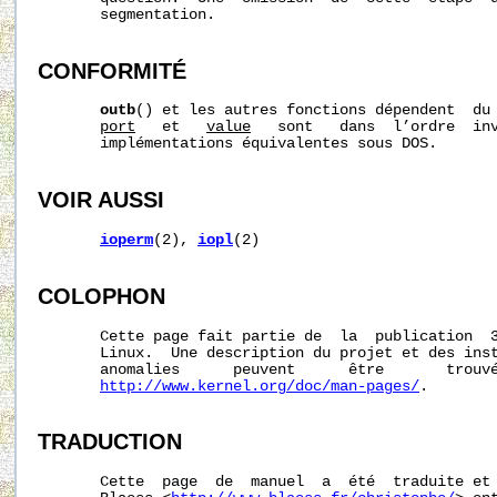
       segmentation.

CONFORMITÉ
outb
() et les autres fonctions dépendent  du 
port
   et   
value
   sont   dans  l’ordre  inv
       implémentations équivalentes sous DOS.

VOIR AUSSI
ioperm
(2), 
iopl
(2)

COLOPHON
       Cette page fait partie de  la  publication  
       Linux.  Une description du projet et des inst
       anomalies      peuvent      être       trouvé
http://www.kernel.org/doc/man-pages/
.

TRADUCTION
       Cette  page  de  manuel  a  été  traduite et 