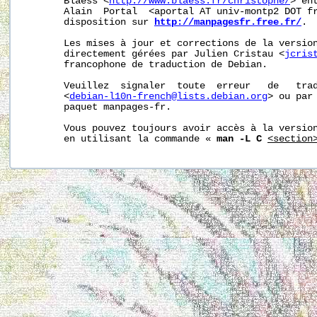
       Blaess <
http://www.blaess.fr/christophe/
> en
       Alain  Portal  <aportal AT univ-montp2 DOT fr
       disposition sur 
http://manpagesfr.free.fr/
.

       Les mises à jour et corrections de la version
       directement gérées par Julien Cristau <
jcris
       francophone de traduction de Debian.

       Veuillez  signaler  toute  erreur   de   trad
       <
debian-l10n-french@lists.debian.org
> ou par 
       paquet manpages-fr.

       Vous pouvez toujours avoir accès à la version
       en utilisant la commande « 
man -L C
<section