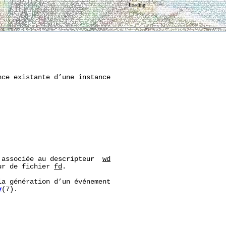
Loading
ce existante d’une instance

 associée au descripteur  
wd
ur de fichier 
fd
.

a génération d’un événement

y
(7).
