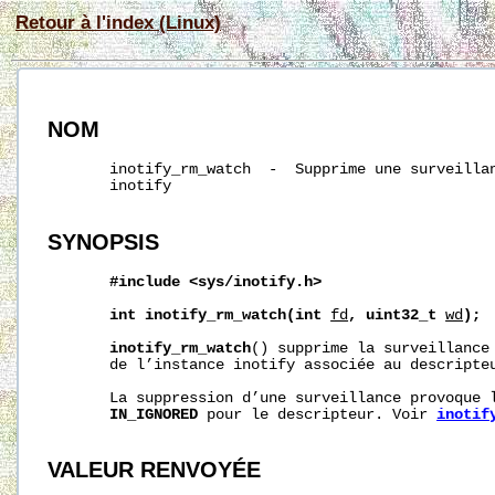
Retour à l'index (Linux)
NOM
       inotify_rm_watch  -  Supprime une surveillan
       inotify

SYNOPSIS
#include
<sys/inotify.h>
int
inotify_rm_watch(int
fd
,
uint32_t
wd
);
inotify_rm_watch
() supprime la surveillance
       de l’instance inotify associée au descripte
       La suppression d’une surveillance provoque l
IN_IGNORED
 pour le descripteur. Voir 
inotif
VALEUR RENVOYÉE