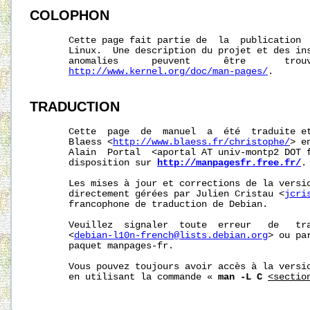
COLOPHON
       Cette page fait partie de  la  publication 
       Linux.  Une description du projet et des ins
       anomalies      peuvent      être       trouv
http://www.kernel.org/doc/man-pages/
.

TRADUCTION
       Cette  page  de  manuel  a  été  traduite et
       Blaess <
http://www.blaess.fr/christophe/
> e
       Alain  Portal  <aportal AT univ-montp2 DOT f
       disposition sur 
http://manpagesfr.free.fr/
.

       Les mises à jour et corrections de la versio
       directement gérées par Julien Cristau <
jcri
       francophone de traduction de Debian.

       Veuillez  signaler  toute  erreur   de   tra
       <
debian-l10n-french@lists.debian.org
> ou pa
       paquet manpages-fr.

       Vous pouvez toujours avoir accès à la versio
       en utilisant la commande « 
man -L C
<sectio