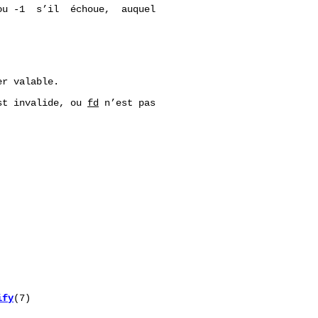
u -1  s’il  échoue,  auquel

r valable.

st invalide, ou 
fd
 n’est pas

ify
(7)
