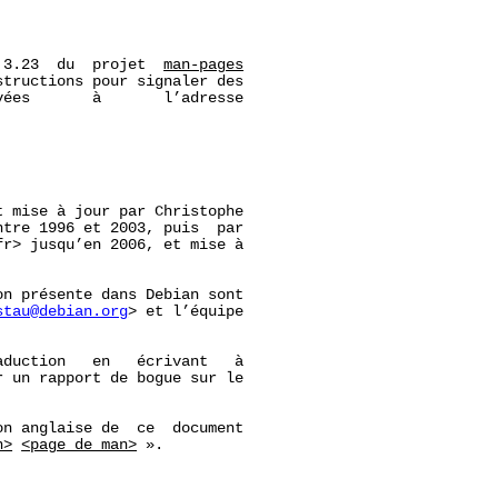
 3.23  du  projet  
man-pages
tructions pour signaler des

ées       à       l’adresse

 mise à jour par Christophe

ntre 1996 et 2003, puis  par

r> jusqu’en 2006, et mise à

n présente dans Debian sont

stau@debian.org
> et l’équipe

duction   en   écrivant   à

r un rapport de bogue sur le

n anglaise de  ce  document

n>
<page_de_man>