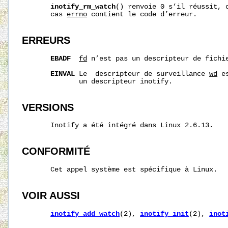
inotify_rm_watch
() renvoie 0 s’il réussit, o
       cas 
errno
 contient le code d’erreur.

ERREURS
EBADF
fd
 n’est pas un descripteur de fichie
EINVAL
 Le  descripteur de surveillance 
wd
 e
              un descripteur inotify.

VERSIONS
       Inotify a été intégré dans Linux 2.6.13.

CONFORMITÉ
       Cet appel système est spécifique à Linux.

VOIR AUSSI
inotify_add_watch
(2), 
inotify_init
(2), 
inot