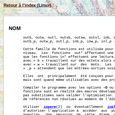
Retour à l'index (Linux)
NOM
       outb, outw, outl, outsb, outsw, outsl, inb, i
       outb_p, outw_p, outl_p, inb_p, inw_p, inl_p -
       Cette famille de fonctions est utilisée pour 
       niveau.  Les  fonctions  out* effectuent une 
       que les fonctions in* effectuent une lecture.
       avec « b » travaillent sur des octets alors q
       avec « w » travaillent sur  des  mots.  Les  
       « _p » attendent que les entrées-sorties soie
       Elles  ont  principalement  été conçues pour 
       mais sont quand même utilisables avec des pro
       Compiler le programme avec les options 
-O
 ou
       fonctions sont en réalité des macros développ
       pas substituées sans valider l’optimisation. 
       de références non résolues au moment de l’édi
       Utiliser  
ioperm
(2)  ou  éventuellement  
iop
       d’autoriser l’application à  accéder  aux  po
       question.  Une  omission  de  cette  étape  d