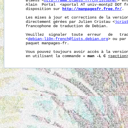
       Blaess <
http://www.blaess.fr/christophe/
> en
       Alain  Portal  <aportal AT univ-montp2 DOT fr
       disposition sur 
http://manpagesfr.free.fr/
.

       Les mises à jour et corrections de la version
       directement gérées par Julien Cristau <
jcris
       francophone de traduction de Debian.

       Veuillez  signaler  toute  erreur   de   trad
       <
debian-l10n-french@lists.debian.org
> ou par 
       paquet manpages-fr.

       Vous pouvez toujours avoir accès à la version
       en utilisant la commande « 
man -L C
<section