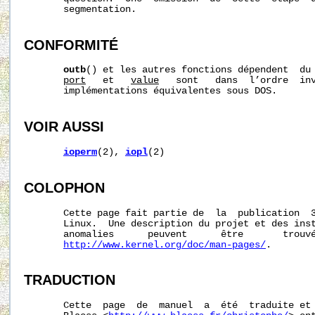
       segmentation.

CONFORMITÉ
outb
() et les autres fonctions dépendent  du 
port
   et   
value
   sont   dans  l’ordre  inv
       implémentations équivalentes sous DOS.

VOIR AUSSI
ioperm
(2), 
iopl
(2)

COLOPHON
       Cette page fait partie de  la  publication  
       Linux.  Une description du projet et des inst
       anomalies      peuvent      être       trouvé
http://www.kernel.org/doc/man-pages/
.

TRADUCTION
       Cette  page  de  manuel  a  été  traduite et 