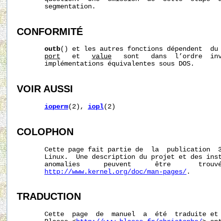
       segmentation.

CONFORMITÉ
outb
() et les autres fonctions dépendent  du 
port
   et   
value
   sont   dans  l’ordre  inv
       implémentations équivalentes sous DOS.

VOIR AUSSI
ioperm
(2), 
iopl
(2)

COLOPHON
       Cette page fait partie de  la  publication  
       Linux.  Une description du projet et des inst
       anomalies      peuvent      être       trouvé
http://www.kernel.org/doc/man-pages/
.

TRADUCTION
       Cette  page  de  manuel  a  été  traduite et 