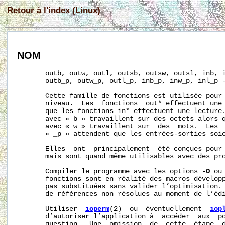
Retour à l'index (Linux)
NOM
       outb, outw, outl, outsb, outsw, outsl, inb, i
       outb_p, outw_p, outl_p, inb_p, inw_p, inl_p -
       Cette famille de fonctions est utilisée pour 
       niveau.  Les  fonctions  out* effectuent une 
       que les fonctions in* effectuent une lecture.
       avec « b » travaillent sur des octets alors q
       avec « w » travaillent sur  des  mots.  Les  
       « _p » attendent que les entrées-sorties soie
       Elles  ont  principalement  été conçues pour 
       mais sont quand même utilisables avec des pro
       Compiler le programme avec les options 
-O
 ou
       fonctions sont en réalité des macros développ
       pas substituées sans valider l’optimisation. 
       de références non résolues au moment de l’édi
       Utiliser  
ioperm
(2)  ou  éventuellement  
iop
       d’autoriser l’application à  accéder  aux  po
       question.  Une  omission  de  cette  étape  d