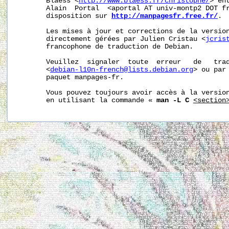
       Blaess <
http://www.blaess.fr/christophe/
> en
       Alain  Portal  <aportal AT univ-montp2 DOT fr
       disposition sur 
http://manpagesfr.free.fr/
.

       Les mises à jour et corrections de la version
       directement gérées par Julien Cristau <
jcris
       francophone de traduction de Debian.

       Veuillez  signaler  toute  erreur   de   trad
       <
debian-l10n-french@lists.debian.org
> ou par 
       paquet manpages-fr.

       Vous pouvez toujours avoir accès à la version
       en utilisant la commande « 
man -L C
<section