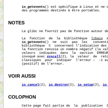
io_getevents
() est spécifique à Linux et ne d
       des programmes destinés à être portables.

NOTES
       La glibc ne fournit pas de fonction autour de
       La  fonction  de  la  bibliothèque  
libaio
  
io_getevents
()  ne  suit  pas  les   conventi
       bibliothèque  C  concernant l’indication des 
       la fonction renvoie un nombre négatif (la val
       valeurs  indiquées  dans  la  section  ERREUR
       invoqué avec 
syscall
(2), la  valeur  de  reto
       classiques  pour  indiquer  l’erreur :  -1 a
       (positif) de l’erreur.

VOIR AUSSI
io_cancel
(2), 
io_destroy
(2), 
io_setup
(2), 
io
COLOPHON
       Cette page fait partie de  la  publication  