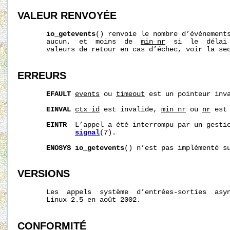
VALEUR RENVOYÉE
io_getevents
() renvoie le nombre d’événements
       aucun,  et  moins  de  
min_nr
  si  le  délai
       valeurs de retour en cas d’échec, voir la sec
ERREURS
EFAULT
events
 ou 
timeout
 est un pointeur inva
EINVAL
ctx_id
 est invalide, 
min_nr
 ou 
nr
 est 
EINTR
  L’appel a été interrompu par un gestio
signal
(7).

ENOSYS
io_getevents
() n’est pas implémenté su
VERSIONS
       Les  appels  système  d’entrées-sorties  asyn
       Linux 2.5 en août 2002.

CONFORMITÉ