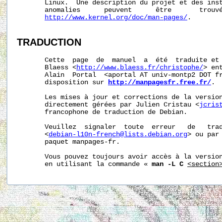
       Linux.  Une description du projet et des inst
       anomalies      peuvent      être       trouvé
http://www.kernel.org/doc/man-pages/
.

TRADUCTION
       Cette  page  de  manuel  a  été  traduite et 
       Blaess <
http://www.blaess.fr/christophe/
> en
       Alain  Portal  <aportal AT univ-montp2 DOT fr
       disposition sur 
http://manpagesfr.free.fr/
.

       Les mises à jour et corrections de la version
       directement gérées par Julien Cristau <
jcris
       francophone de traduction de Debian.

       Veuillez  signaler  toute  erreur   de   trad
       <
debian-l10n-french@lists.debian.org
> ou par 
       paquet manpages-fr.

       Vous pouvez toujours avoir accès à la version
       en utilisant la commande « 
man -L C
<section