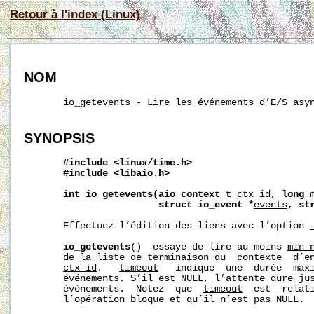
Retour à l'index (Linux)
NOM
       io_getevents - Lire les événements d’E/S asyn
SYNOPSIS
#include
<linux/time.h>
#include
<libaio.h>
int
io_getevents(aio_context_t
ctx_id
,
long
struct
io_event
*
events
,
st
       Effectuez l’édition des liens avec l’option 
io_getevents
()  essaye de lire au moins 
min_
       de la liste de terminaison du  contexte  d’en
ctx_id
.   
timeout
   indique  une  durée  maxi
       événements. S’il est NULL, l’attente dure ju
       événements.  Notez  que  
timeout
  est  relati
       l’opération bloque et qu’il n’est pas NULL.
