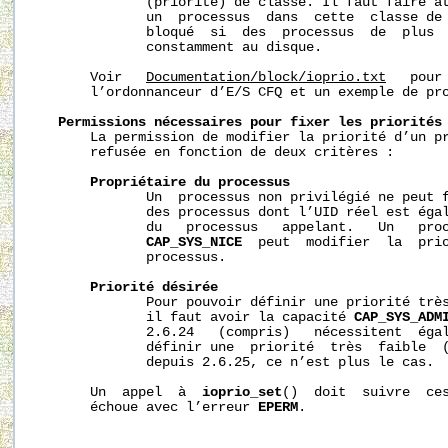
              (priorité) de classe. Il faut faire at
              un  processus  dans  cette  classe de 
              bloqué  si  des  processus  de  plus  
              constamment au disque.

       Voir   
Documentation/block/ioprio.txt
   pour
       l’ordonnanceur d’E/S CFQ et un exemple de pro
Permissions
nécessaires
pour
fixer
les
priorités
       La permission de modifier la priorité d’un pr
       refusée en fonction de deux critères :

Propriétaire
du
processus
              Un  processus non privilégié ne peut f
              des processus dont l’UID réel est égal
              du   processus   appelant.   Un   proc
CAP_SYS_NICE
  peut  modifier  la  prio
              processus.

Priorité
désirée
              Pour pouvoir définir une priorité trè
              il faut avoir la capacité 
CAP_SYS_ADM
              2.6.24   (compris)   nécessitent  éga
              définir une  priorité  très  faible  
              depuis 2.6.25, ce n’est plus le cas.

       Un  appel  à  
ioprio_set
()  doit  suivre  ces
       échoue avec l’erreur 
EPERM
.
