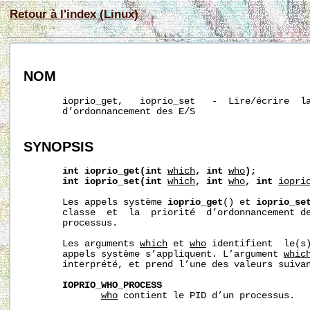
Retour à l'index (Linux)
NOM
       ioprio_get,   ioprio_set   -  Lire/écrire  la
       d’ordonnancement des E/S

SYNOPSIS
int
ioprio_get(int
which
,
int
who
);
int
ioprio_set(int
which
,
int
who
,
int
iopri
       Les appels système 
ioprio_get
() et 
ioprio_se
       classe  et  la  priorité  d’ordonnancement de
       processus.

       Les arguments 
which
 et 
who
 identifient  le(s)
       appels système s’appliquent. L’argument 
whic
       interprété, et prend l’une des valeurs suivan
IOPRIO_WHO_PROCESS
who
 contient le PID d’un processus.
