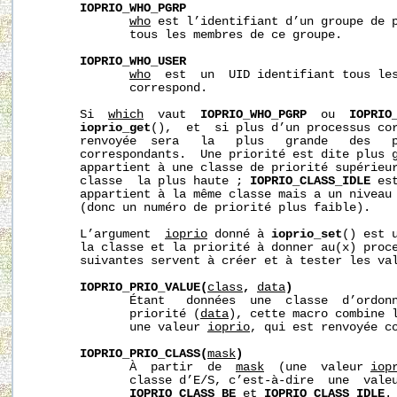
IOPRIO_WHO_PGRP
who
 est l’identifiant d’un groupe de p
              tous les membres de ce groupe.

IOPRIO_WHO_USER
who
  est  un  UID identifiant tous les
              correspond.

       Si  
which
  vaut  
IOPRIO_WHO_PGRP
  ou  
IOPRIO
ioprio_get
(),  et  si plus d’un processus co
       renvoyée  sera   la   plus   grande   des   p
       correspondants.  Une priorité est dite plus g
       appartient à une classe de priorité supérieu
       classe  la plus haute ; 
IOPRIO_CLASS_IDLE
 es
       appartient à la même classe mais a un niveau 
       (donc un numéro de priorité plus faible).

       L’argument  
ioprio
 donné à 
ioprio_set
() est 
       la classe et la priorité à donner au(x) proce
       suivantes servent à créer et à tester les va
IOPRIO_PRIO_VALUE(
class
,
data
)
              Étant   données  une  classe  d’ordon
              priorité (
data
), cette macro combine l
              une valeur 
ioprio
, qui est renvoyée co
IOPRIO_PRIO_CLASS(
mask
)
              À  partir  de  
mask
  (une  valeur 
iop
              classe d’E/S, c’est-à-dire  une  vale
IOPRIO_CLASS_BE
 et 
IOPRIO_CLASS_IDLE
.
