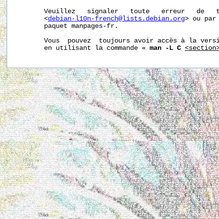
       Veuillez   signaler   toute   erreur   de   t
       <
debian-l10n-french@lists.debian.org
> ou par 
       paquet manpages-fr.

       Vous  pouvez  toujours avoir accès à la versi
       en utilisant la commande « 
man -L C
<section