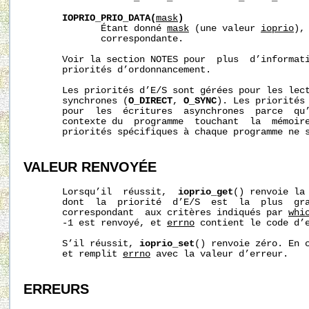
IOPRIO_PRIO_DATA(
mask
)
              Étant donné 
mask
 (une valeur 
ioprio
),
              correspondante.

       Voir la section NOTES pour  plus  d’informati
       priorités d’ordonnancement.

       Les priorités d’E/S sont gérées pour les lect
       synchrones (
O_DIRECT
, 
O_SYNC
). Les priorités 
       pour  les  écritures  asynchrones  parce  qu’
       contexte du  programme  touchant  la  mémoire
       priorités spécifiques à chaque programme ne s
VALEUR RENVOYÉE
       Lorsqu’il  réussit,  
ioprio_get
() renvoie la
       dont  la  priorité  d’E/S  est  la  plus  gra
       correspondant  aux critères indiqués par 
whi
       -1 est renvoyé, et 
errno
 contient le code d’e
       S’il réussit, 
ioprio_set
() renvoie zéro. En c
       et remplit 
errno
 avec la valeur d’erreur.

ERREURS