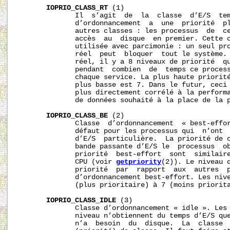
IOPRIO_CLASS_RT
 (1)

              Il  s’agit  de  la  classe  d’E/S  tem
              d’ordonnancement  a  une  priorité  pl
              autres classes : les processus  de  ce
              accès  au  disque  en premier. Cette c
              utilisée avec parcimonie : un seul pro
              réel  peut  bloquer  tout le système. 
              réel, il y a 8 niveaux de priorité  qu
              pendant  combien  de  temps ce process
              chaque service. La plus haute priorité
              plus basse est 7. Dans le futur, ceci 
              plus directement corrélé à la performa
              de données souhaité à la place de la p
IOPRIO_CLASS_BE
 (2)

              Classe  d’ordonnancement  « best-effor
              défaut pour les processus qui  n’ont  
              d’E/S  particulière.  La priorité de c
              bande passante d’E/S le  processus  ob
              priorité  best-effort  sont  similaire
              CPU (voir 
getpriority
(2)). Le niveau d
              priorité  par  rapport  aux  autres  p
              d’ordonnancement best-effort. Les nive
              (plus prioritaire) à 7 (moins priorita
IOPRIO_CLASS_IDLE
 (3)

              Classe d’ordonnancement « idle ». Les 
              niveau n’obtiennent du temps d’E/S que
              n’a  besoin  du  disque.  La  classe  