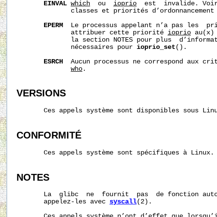
EINVAL
which
  ou  
ioprio
  est  invalide. Voir
              classes et priorités d’ordonnancement
EPERM
  Le processus appelant n’a pas les  pri
              attribuer cette priorité 
ioprio
 au(x)
              la section NOTES pour plus  d’informat
              nécessaires pour 
ioprio_set
().

ESRCH
  Aucun processus ne correspond aux cri
who
.

VERSIONS
       Ces appels système sont disponibles sous Linu
CONFORMITÉ
       Ces appels système sont spécifiques à Linux.

NOTES
       La  glibc  ne  fournit  pas  de fonction auto
       appelez‐les avec 
syscall
(2).

       Ces appels système n’ont d’effet que lorsqu’i