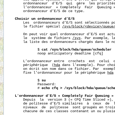
       ordonnanceur  d’E/S  qui  gère  les priorités
       l’ordonnanceur  « Completely  Fair  Queuing »
       ordonnanceur d’E/S de ce type.

Choisir
un
ordonnanceur
d
’
E/S
       Les  ordonnanceurs d’E/S sont sélectionnés po
       le fichier spécial 
/sys/block/
<device>/queue
       On peut voir quel ordonnanceur d’E/S est actu
       le  système de fichiers 
/sys
. Par exemple, la
       la liste des ordonnanceurs chargés dans le no
              $ 
cat
/sys/block/hda/queue/scheduler
              noop anticipatory deadline [cfq]

       L’ordonnanceur entre  crochets  est  celui  q
       périphérique  (
hda
 dans l’exemple). Pour choi
       on écrit son nom dans ce fichier. Par  exempl
       fixe l’ordonnanceur pour le périphérique 
hda
              $ 
su
              Password:

              # 
echo
cfq
>
/sys/block/hda/queue/sch
L
’
ordonnanceur
d
’
E/S
«
Completely
Fair
Queuing
»
       Depuis  la  version 3 (« CFQ Time Sliced »), 
       de politesse d’E/S similaires  à  ceux  de  l
       niveaux  de  politesse  sont groupés en trois
       chacune de ces classes contenant un ou plusie