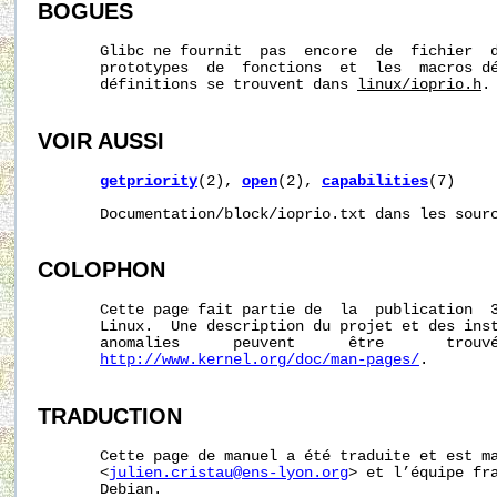
BOGUES
       Glibc ne fournit  pas  encore  de  fichier  d
       prototypes  de  fonctions  et  les  macros dé
       définitions se trouvent dans 
linux/ioprio.h
.

VOIR AUSSI
getpriority
(2), 
open
(2), 
capabilities
(7)

       Documentation/block/ioprio.txt dans les sourc
COLOPHON
       Cette page fait partie de  la  publication  
       Linux.  Une description du projet et des inst
       anomalies      peuvent      être       trouvé
http://www.kernel.org/doc/man-pages/
.

TRADUCTION
       Cette page de manuel a été traduite et est ma
       <
julien.cristau@ens-lyon.org
> et l’équipe fra
       Debian.
