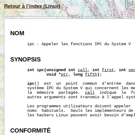
Retour à l'index (Linux)
NOM
       ipc - Appeler les fonctions IPC du System V

SYNOPSIS
int
ipc(unsigned
int
call
,
int
first
,
int
se
void
*
ptr
,
long
fifth
);
ipc
()  est  un  point  commun  d’entrée  dans
       système IPC du System V qui concernent les me
       la  mémoire  partagée.  
call
  indique  la  fo
       autres arguments sont transmis à l’appel syst
       Les programmes utilisateurs doivent appeler  
       noms  habituels.  Seuls les implémenteurs de 
       les hackers Linux peuvent avoir besoin d’emp
CONFORMITÉ