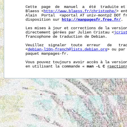
       Cette  page  de  manuel  a  été  traduite et 
       Blaess <
http://www.blaess.fr/christophe/
> en
       Alain  Portal  <aportal AT univ-montp2 DOT fr
       disposition sur 
http://manpagesfr.free.fr/
.

       Les mises à jour et corrections de la version
       directement gérées par Julien Cristau <
jcris
       francophone de traduction de Debian.

       Veuillez  signaler  toute  erreur   de   trad
       <
debian-l10n-french@lists.debian.org
> ou par 
       paquet manpages-fr.

       Vous pouvez toujours avoir accès à la version
       en utilisant la commande « 
man -L C
<section