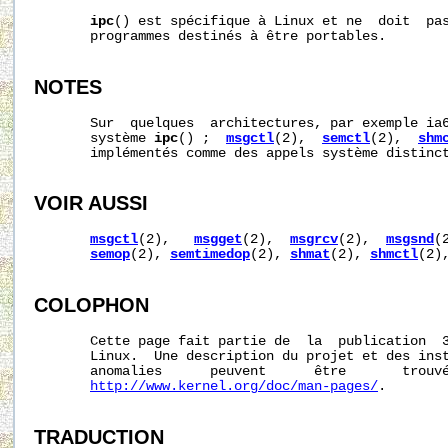
ipc
() est spécifique à Linux et ne  doit  pas
       programmes destinés à être portables.

NOTES
       Sur  quelques  architectures, par exemple ia6
       système 
ipc
() ;  
msgctl
(2),  
semctl
(2),  
shm
       implémentés comme des appels système distinct
VOIR AUSSI
msgctl
(2),   
msgget
(2),  
msgrcv
(2),  
msgsnd
(
semop
(2), 
semtimedop
(2), 
shmat
(2), 
shmctl
(2)
COLOPHON
       Cette page fait partie de  la  publication  
       Linux.  Une description du projet et des inst
       anomalies      peuvent      être       trouvé
http://www.kernel.org/doc/man-pages/
.

TRADUCTION