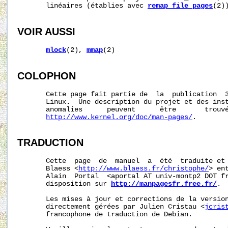
       linéaires (établies avec 
remap_file_pages
(2))
VOIR AUSSI
mlock
(2), 
mmap
(2)

COLOPHON
       Cette page fait partie de  la  publication  
       Linux.  Une description du projet et des inst
       anomalies      peuvent      être       trouvé
http://www.kernel.org/doc/man-pages/
.

TRADUCTION
       Cette  page  de  manuel  a  été  traduite et 
       Blaess <
http://www.blaess.fr/christophe/
> en
       Alain  Portal  <aportal AT univ-montp2 DOT fr
       disposition sur 
http://manpagesfr.free.fr/
.

       Les mises à jour et corrections de la version
       directement gérées par Julien Cristau <
jcris
       francophone de traduction de Debian.
