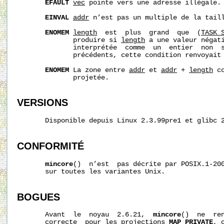
EFAULT
vec
 pointe vers une adresse illégale.

EINVAL
addr
 n’est pas un multiple de la taill
ENOMEM
length
  est  plus  grand  que  (
TASK_
              produire si 
length
 a une valeur négati
              interprétée  comme  un  entier  non  s
              précédents, cette condition renvoyait
ENOMEM
 La zone entre 
addr
 et 
addr
 + 
length
 c
              projetée.

VERSIONS
       Disponible depuis Linux 2.3.99pre1 et glibc 2
CONFORMITÉ
mincore
()  n’est  pas décrite par POSIX.1-200
       sur toutes les variantes Unix.

BOGUES
       Avant  le  noyau  2.6.21,  
mincore
()  ne  ren
       correcte  pour les projections 
MAP_PRIVATE
, 