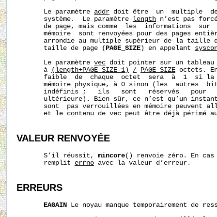
       Le paramètre 
addr
 doit être  un  multiple  de
       système.  Le paramètre 
length
 n’est pas forcé
       de page, mais comme  les  informations  sur  
       mémoire  sont renvoyées pour des pages entiè
       arrondie au multiple supérieur de la taille d
       taille de page (
PAGE_SIZE
) en appelant 
sysco
       Le paramètre 
vec
 doit pointer sur un tableau 
       à 
(length+PAGE_SIZE-1)
/
PAGE_SIZE
 octets. En
       faible  de  chaque  octet  sera  à  1  si la 
       mémoire physique, à 0 sinon (les  autres  bit
       indéfinis ;   ils   sont   réservés   pour   
       ultérieure). Bien sûr, ce n’est qu’un instant
       sont  pas verrouillées en mémoire peuvent all
       et le contenu de 
vec
 peut être déjà périmé au
VALEUR RENVOYÉE
       S’il réussit, 
mincore
() renvoie zéro. En cas 
       remplit 
errno
 avec la valeur d’erreur.

ERREURS
EAGAIN
 Le noyau manque temporairement de ress