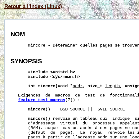
Retour à l'index (Linux)
NOM
       mincore - Déterminer quelles pages se trouven
SYNOPSIS
#include
<unistd.h>
#include
<sys/mman.h>
int
mincore(void
*
addr
,
size_t
length
,
unsig
   Exigences  de  macros  de  test  de  fonctionnali
feature_test_macros
(7)) :

mincore
() : _BSD_SOURCE || _SVID_SOURCE

mincore
() renvoie un tableau qui  indique  si
       d’adressage  virtuel  du  processus  appelant
       (RAM), auquel cas un accès à ces pages ne cau
       (défaut  de  page).  Le  noyau  renvoie les i
       pages à partir de l’adresse 
addr
 sur une lon