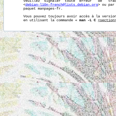
       Veuillez  signaler  toute  erreur   de   trad
       <
debian-l10n-french@lists.debian.org
> ou par 
       paquet manpages-fr.

       Vous pouvez toujours avoir accès à la version
       en utilisant la commande « 
man -L C
<section