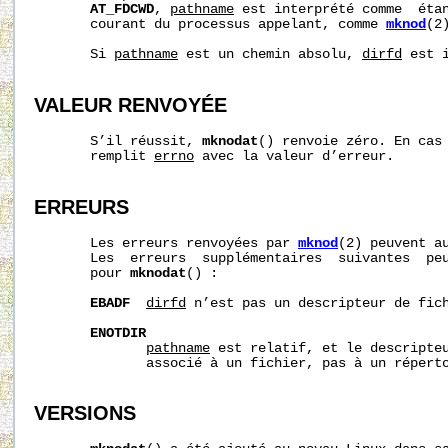
AT_FDCWD
, 
pathname
 est interprété comme  étan
       courant du processus appelant, comme 
mknod
(2)
       Si 
pathname
 est un chemin absolu, 
dirfd
 est i
VALEUR RENVOYÉE
       S’il réussit, 
mknodat
() renvoie zéro. En cas 
       remplit 
errno
 avec la valeur d’erreur.

ERREURS
       Les erreurs renvoyées par 
mknod
(2) peuvent a
       Les  erreurs  supplémentaires  suivantes  peu
       pour 
mknodat
() :

EBADF
dirfd
 n’est pas un descripteur de fich
ENOTDIR
pathname
 est relatif, et le descripte
              associé à un fichier, pas à un réperto
VERSIONS