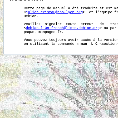
       Cette page de manuel a été traduite et est ma
       <
julien.cristau@ens-lyon.org
>  et l’équipe fr
       Debian.

       Veuillez  signaler  toute  erreur   de   trad
       <
debian-l10n-french@lists.debian.org
> ou par 
       paquet manpages-fr.

       Vous pouvez toujours avoir accès à la version
       en utilisant la commande « 
man -L C
<section