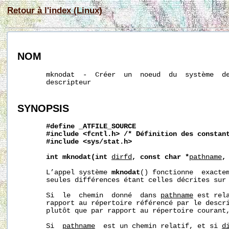
Retour à l'index (Linux)
NOM
       mknodat  -  Créer  un  noeud  du  système  de
       descripteur

SYNOPSIS
#define
_ATFILE_SOURCE
#include
<fcntl.h>
/*
Définition
des
constan
#include
<sys/stat.h>
int
mknodat(int
dirfd
,
const
char
*
pathname
,
       L’appel système 
mknodat
() fonctionne  exacte
       seules différences étant celles décrites sur 
       Si  le  chemin  donné  dans 
pathname
 est rela
       rapport au répertoire référencé par le descr
       plutôt que par rapport au répertoire courant
       Si  
pathname
  est un chemin relatif, et si 
d