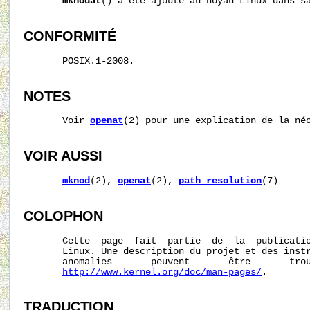
mknodat
() a été ajouté au noyau Linux dans sa
CONFORMITÉ
       POSIX.1-2008.

NOTES
       Voir 
openat
(2) pour une explication de la né
VOIR AUSSI
mknod
(2), 
openat
(2), 
path_resolution
(7)

COLOPHON
       Cette  page  fait  partie  de  la  publicati
       Linux. Une description du projet et des instr
       anomalies       peuvent       être       trou
http://www.kernel.org/doc/man-pages/
.

TRADUCTION