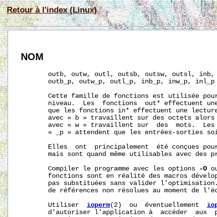
Retour à l'index (Linux)
NOM
       outb, outw, outl, outsb, outsw, outsl, inb, 
       outb_p, outw_p, outl_p, inb_p, inw_p, inl_p 
       Cette famille de fonctions est utilisée pour
       niveau.  Les  fonctions  out* effectuent une
       que les fonctions in* effectuent une lecture
       avec « b » travaillent sur des octets alors 
       avec « w » travaillent sur  des  mots.  Les 
       « _p » attendent que les entrées-sorties soi
       Elles  ont  principalement  été conçues pour
       mais sont quand même utilisables avec des pr
       Compiler le programme avec les options 
-O
 o
       fonctions sont en réalité des macros dévelop
       pas substituées sans valider l’optimisation.
       de références non résolues au moment de l’éd
       Utiliser  
ioperm
(2)  ou  éventuellement  
io
       d’autoriser l’application à  accéder  aux  p