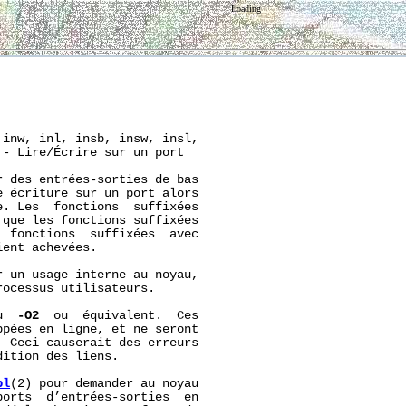
Loading
inw, inl, insb, insw, insl,

- Lire/Écrire sur un port

 des entrées-sorties de bas

 écriture sur un port alors

. Les  fonctions  suffixées

que les fonctions suffixées

 fonctions  suffixées  avec

ent achevées.

 un usage interne au noyau,

ocessus utilisateurs.

u  
-O2
  ou  équivalent.  Ces

pées en ligne, et ne seront

 Ceci causerait des erreurs

ition des liens.

pl
(2) pour demander au noyau

orts  d’entrées-sorties  en
