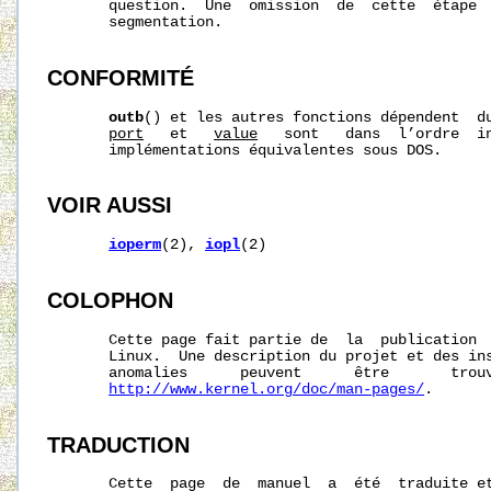
       question.  Une  omission  de  cette  étape  
       segmentation.

CONFORMITÉ
outb
() et les autres fonctions dépendent  du
port
   et   
value
   sont   dans  l’ordre  in
       implémentations équivalentes sous DOS.

VOIR AUSSI
ioperm
(2), 
iopl
(2)

COLOPHON
       Cette page fait partie de  la  publication 
       Linux.  Une description du projet et des ins
       anomalies      peuvent      être       trouv
http://www.kernel.org/doc/man-pages/
.

TRADUCTION
       Cette  page  de  manuel  a  été  traduite et