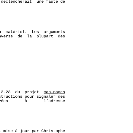
déclencherait  une faute de

  matériel.  Les  arguments

verse  de  la  plupart  des

 3.23  du  projet  
man-pages
tructions pour signaler des

ées       à       l’adresse

 mise à jour par Christophe
