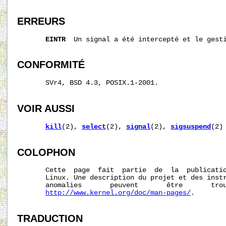
ERREURS
EINTR
  Un signal a été intercepté et le gesti
CONFORMITÉ
       SVr4, BSD 4.3, POSIX.1-2001.

VOIR AUSSI
kill
(2), 
select
(2), 
signal
(2), 
sigsuspend
(2)

COLOPHON
       Cette  page  fait  partie  de  la  publicati
       Linux. Une description du projet et des instr
       anomalies       peuvent       être       trou
http://www.kernel.org/doc/man-pages/
.

TRADUCTION