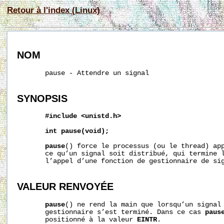
Retour à l'index (Linux)
NOM
       pause - Attendre un signal

SYNOPSIS
#include
<unistd.h>
int
pause(void);
pause
() force le processus (ou le thread) app
       ce qu’un signal soit distribué, qui termine l
       l’appel d’une fonction de gestionnaire de sig
VALEUR RENVOYÉE
pause
() ne rend la main que lorsqu’un signal 
       gestionnaire s’est terminé. Dans ce cas 
paus
       positionné à la valeur 
EINTR
.
