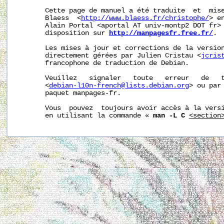
       Cette page de manuel a été traduite  et  mise
       Blaess  <
http://www.blaess.fr/christophe/
> e
       Alain Portal <aportal AT univ-montp2 DOT fr> 
       disposition sur 
http://manpagesfr.free.fr/
.

       Les mises à jour et corrections de la version
       directement gérées par Julien Cristau <
jcris
       francophone de traduction de Debian.

       Veuillez   signaler   toute   erreur   de   t
       <
debian-l10n-french@lists.debian.org
> ou par 
       paquet manpages-fr.

       Vous  pouvez  toujours avoir accès à la versi
       en utilisant la commande « 
man -L C
<section