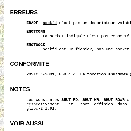
ERREURS
EBADF
sockfd
 n’est pas un descripteur valabl
ENOTCONN
              La socket indiquée n’est pas connectée
ENOTSOCK
sockfd
 est un fichier, pas une socket.
CONFORMITÉ
       POSIX.1-2001, BSD 4.4. La fonction 
shutdown
(
NOTES
       Les constantes 
SHUT_RD
, 
SHUT_WR
, 
SHUT_RDWR
 o
       respectivement,   et   sont  définies  dans 
       glibc-2.1.91.

VOIR AUSSI