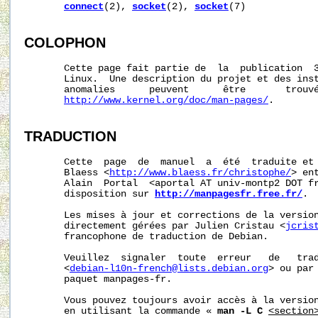
connect
(2), 
socket
(2), 
socket
(7)

COLOPHON
       Cette page fait partie de  la  publication  
       Linux.  Une description du projet et des inst
       anomalies      peuvent      être       trouvé
http://www.kernel.org/doc/man-pages/
.

TRADUCTION
       Cette  page  de  manuel  a  été  traduite et 
       Blaess <
http://www.blaess.fr/christophe/
> en
       Alain  Portal  <aportal AT univ-montp2 DOT fr
       disposition sur 
http://manpagesfr.free.fr/
.

       Les mises à jour et corrections de la version
       directement gérées par Julien Cristau <
jcris
       francophone de traduction de Debian.

       Veuillez  signaler  toute  erreur   de   trad
       <
debian-l10n-french@lists.debian.org
> ou par 
       paquet manpages-fr.

       Vous pouvez toujours avoir accès à la version
       en utilisant la commande « 
man -L C
<section