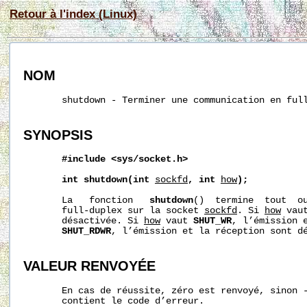
Retour à l'index (Linux)
NOM
       shutdown - Terminer une communication en full
SYNOPSIS
#include
<sys/socket.h>
int
shutdown(int
sockfd
,
int
how
);
       La   fonction   
shutdown
()  termine  tout  ou
       full-duplex sur la socket 
sockfd
. Si 
how
 vau
       désactivée. Si 
how
 vaut 
SHUT_WR
, l’émission 
SHUT_RDWR
, l’émission et la réception sont dé
VALEUR RENVOYÉE
       En cas de réussite, zéro est renvoyé, sinon 
       contient le code d’erreur.
