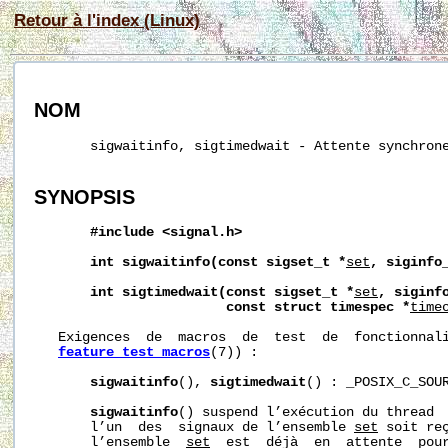
Retour à l'index (Linux)
NOM
       sigwaitinfo, sigtimedwait - Attente synchrone
SYNOPSIS
#include
<signal.h>
int
sigwaitinfo(const
sigset_t
*
set
,
siginfo
int
sigtimedwait(const
sigset_t
*
set
,
siginf
const
struct
timespec
*
time
   Exigences  de  macros  de  test  de  fonctionnali
feature_test_macros
(7)) :

sigwaitinfo
(), 
sigtimedwait
() : _POSIX_C_SOUR
sigwaitinfo
() suspend l’exécution du thread  
       l’un  des  signaux de l’ensemble 
set
 soit reç
       l’ensemble  
set
  est  déjà  en  attente  pour