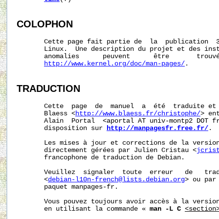
COLOPHON
       Cette page fait partie de  la  publication  
       Linux.  Une description du projet et des inst
       anomalies      peuvent      être       trouvé
http://www.kernel.org/doc/man-pages/
.

TRADUCTION
       Cette  page  de  manuel  a  été  traduite et 
       Blaess <
http://www.blaess.fr/christophe/
> en
       Alain  Portal  <aportal AT univ-montp2 DOT fr
       disposition sur 
http://manpagesfr.free.fr/
.

       Les mises à jour et corrections de la version
       directement gérées par Julien Cristau <
jcris
       francophone de traduction de Debian.

       Veuillez  signaler  toute  erreur   de   trad
       <
debian-l10n-french@lists.debian.org
> ou par 
       paquet manpages-fr.

       Vous pouvez toujours avoir accès à la version
       en utilisant la commande « 
man -L C
<section