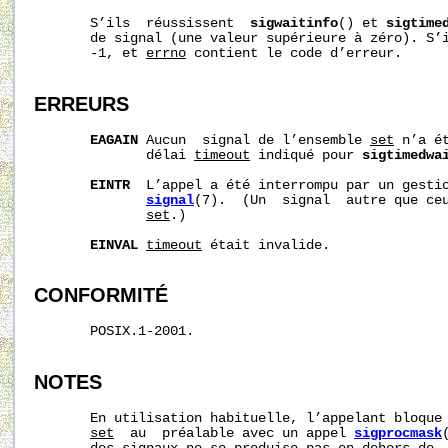
       S’ils  réussissent  
sigwaitinfo
() et 
sigtime
       de signal (une valeur supérieure à zéro). S’i
       -1, et 
errno
 contient le code d’erreur.

ERREURS
EAGAIN
 Aucun  signal de l’ensemble 
set
 n’a é
              délai 
timeout
 indiqué pour 
sigtimedwa
EINTR
  L’appel a été interrompu par un gestio
signal
(7).  (Un  signal  autre que ceu
set
.)

EINVAL
timeout
 était invalide.

CONFORMITÉ
       POSIX.1-2001.

NOTES
       En utilisation habituelle, l’appelant bloque 
set
  au  préalable avec un appel 
sigprocmask