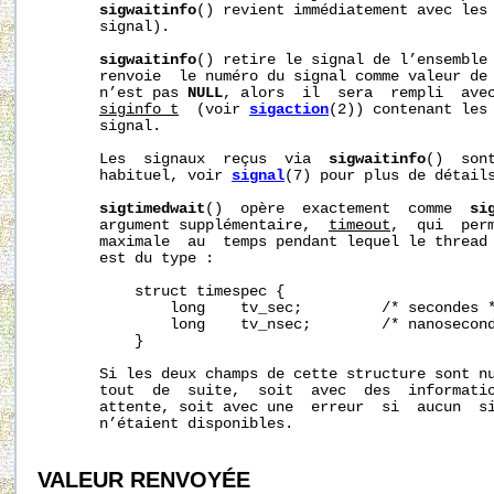
sigwaitinfo
() revient immédiatement avec les 
       signal).

sigwaitinfo
() retire le signal de l’ensemble 
       renvoie  le numéro du signal comme valeur de
       n’est pas 
NULL
, alors  il  sera  rempli  avec
siginfo_t
  (voir 
sigaction
(2)) contenant les 
       signal.

       Les  signaux  reçus  via  
sigwaitinfo
()  son
       habituel, voir 
signal
(7) pour plus de détails
sigtimedwait
()  opère  exactement  comme  
si
       argument supplémentaire,  
timeout
,  qui  perm
       maximale  au  temps pendant lequel le thread 
       est du type :

           struct timespec {

               long    tv_sec;         /* secondes *
               long    tv_nsec;        /* nanosecond
           }

       Si les deux champs de cette structure sont n
       tout  de  suite,  soit  avec  des  informatio
       attente, soit avec une  erreur  si  aucun  s
       n’étaient disponibles.

VALEUR RENVOYÉE