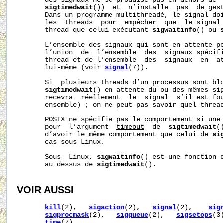
       des signaux ne se produise pas en dehors de 
sigtimedwait
())  et  n’installe  pas  de gest
       Dans un programme multithreadé, le signal doi
       les  threads  pour  empêcher  que  le signal 
       thread que celui exécutant 
sigwaitinfo
() ou 
       L’ensemble des signaux qui sont en attente po
       l’union  de  l’ensemble  des  signaux spécifi
       thread et de l’ensemble  des  signaux  en  at
       lui-même (voir 
signal
(7)).

       Si  plusieurs threads d’un processus sont bl
sigtimedwait
() en attente du ou des mêmes sig
       recevra  réellement  le  signal  s’il est fou
       ensemble) ; on ne peut pas savoir quel thread
       POSIX ne spécifie pas le comportement si une 
       pour  l’argument  
timeout
  de  
sigtimedwait
(
       d’avoir le même comportement que celui de 
si
       cas sous Linux.

       Sous  Linux, 
sigwaitinfo
() est une fonction d
       au dessus de 
sigtimedwait
().

VOIR AUSSI
kill
(2),   
sigaction
(2),   
signal
(2),    
sig
sigprocmask
(2),   
sigqueue
(2),   
sigsetops
(3
time
(7)
