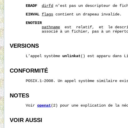
EBADF
dirfd
 n’est pas un descripteur de fich
EINVAL
flags
 contient un drapeau invalide.

ENOTDIR
pathname
  est  relatif,  et  le descr
              associé à un fichier, pas à un réperto
VERSIONS
       L’appel système 
unlinkat
() est apparu dans Li
CONFORMITÉ
       POSIX.1-2008. Un appel système similaire exis
NOTES
       Voir 
openat
(2) pour une explication de la né
VOIR AUSSI