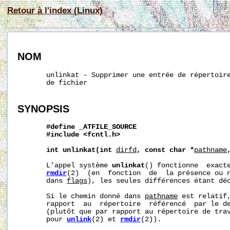
Retour à l'index (Linux)
NOM
       unlinkat - Supprimer une entrée de répertoire
       de fichier

SYNOPSIS
#define
_ATFILE_SOURCE
#include
<fcntl.h>
int
unlinkat(int
dirfd
,
const
char
*
pathname
       L’appel système 
unlinkat
() fonctionne  exact
rmdir
(2)  (en  fonction  de  la présence ou 
       dans 
flags
), les seules différences étant déc
       Si le chemin donné dans 
pathname
 est relatif,
       rapport  au  répertoire  référencé  par le d
       (plutôt que par rapport au répertoire de trav
       pour 
unlink
(2) et 
rmdir
(2)).
