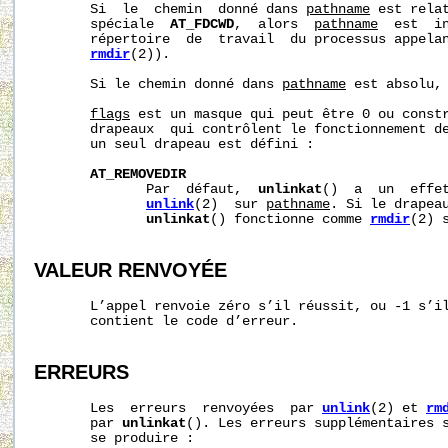
       Si  le  chemin  donné dans 
pathname
 est rela
       spéciale  
AT_FDCWD
,  alors  
pathname
  est  in
       répertoire  de  travail  du processus appela
rmdir
(2)).

       Si le chemin donné dans 
pathname
 est absolu,
flags
 est un masque qui peut être 0 ou constr
       drapeaux  qui contrôlent le fonctionnement d
       un seul drapeau est défini :

AT_REMOVEDIR
              Par  défaut,  
unlinkat
()  a  un  effet
unlink
(2)  sur 
pathname
. Si le drapea
unlinkat
() fonctionne comme 
rmdir
(2) 
VALEUR RENVOYÉE
       L’appel renvoie zéro s’il réussit, ou -1 s’i
       contient le code d’erreur.

ERREURS
       Les  erreurs  renvoyées  par 
unlink
(2) et 
rm
       par 
unlinkat
(). Les erreurs supplémentaires s
       se produire :
