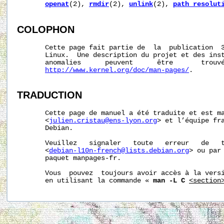
openat
(2), 
rmdir
(2), 
unlink
(2), 
path_resolut
COLOPHON
       Cette page fait partie de  la  publication  
       Linux.  Une description du projet et des inst
       anomalies      peuvent      être       trouvé
http://www.kernel.org/doc/man-pages/
.

TRADUCTION
       Cette page de manuel a été traduite et est ma
       <
julien.cristau@ens-lyon.org
> et l’équipe fra
       Debian.

       Veuillez   signaler   toute   erreur   de   t
       <
debian-l10n-french@lists.debian.org
> ou par 
       paquet manpages-fr.

       Vous  pouvez  toujours avoir accès à la versi
       en utilisant la commande « 
man -L C
<section