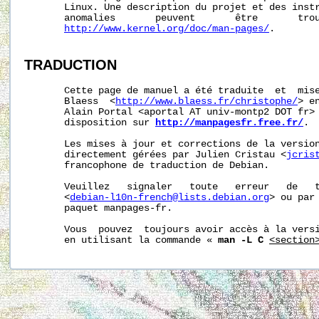
       Linux. Une description du projet et des instr
       anomalies       peuvent       être       trou
http://www.kernel.org/doc/man-pages/
.

TRADUCTION
       Cette page de manuel a été traduite  et  mise
       Blaess  <
http://www.blaess.fr/christophe/
> e
       Alain Portal <aportal AT univ-montp2 DOT fr> 
       disposition sur 
http://manpagesfr.free.fr/
.

       Les mises à jour et corrections de la version
       directement gérées par Julien Cristau <
jcris
       francophone de traduction de Debian.

       Veuillez   signaler   toute   erreur   de   t
       <
debian-l10n-french@lists.debian.org
> ou par 
       paquet manpages-fr.

       Vous  pouvez  toujours avoir accès à la versi
       en utilisant la commande « 
man -L C
<section