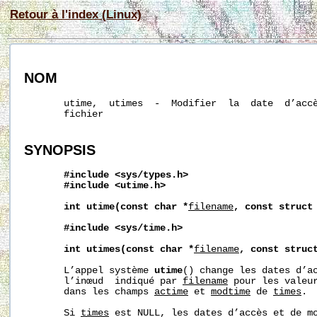
Retour à l'index (Linux)
NOM
       utime,  utimes  -  Modifier  la  date  d’accè
       fichier

SYNOPSIS
#include
<sys/types.h>
#include
<utime.h>
int
utime(const
char
*
filename
,
const
struct
#include
<sys/time.h>
int
utimes(const
char
*
filename
,
const
struc
       L’appel système 
utime
() change les dates d’ac
       l’inœud  indiqué par 
filename
 pour les valeur
       dans les champs 
actime
 et 
modtime
 de 
times
.

       Si 
times
 est NULL, les dates d’accès et de mo