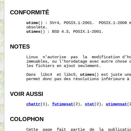
CONFORMITÉ
utime
() : SVr4, POSIX.1-2001.  POSIX.1-2008 
       obsolète.

utimes
() : BSD 4.3, POSIX.1-2001.

NOTES
       Linux  n’autorise  pas  la  modification d’ho
       immuables, ou l’horodatage avec autre chose q
       les fichiers en ajout seulement.

       Dans  libc4  et libc5, 
utimes
() est juste un
       permet donc pas des résolutions inférieure à 
VOIR AUSSI
chattr
(1), 
futimesat
(2), 
stat
(2), 
utimensat
(
COLOPHON
       Cette  page  fait  partie  de  la  publicati