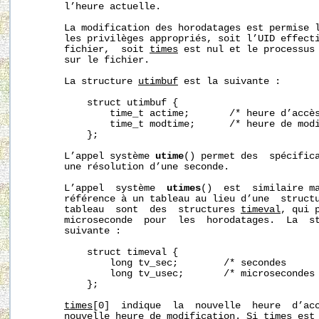
       l’heure actuelle.

       La modification des horodatages est permise l
       les privilèges appropriés, soit l’UID effecti
       fichier,  soit 
times
 est nul et le processus 
       sur le fichier.

       La structure 
utimbuf
 est la suivante :

           struct utimbuf {

               time_t actime;       /* heure d’accès
               time_t modtime;      /* heure de modi
           };

       L’appel système 
utime
() permet des  spécifica
       une résolution d’une seconde.

       L’appel  système  
utimes
()  est  similaire m
       référence à un tableau au lieu d’une  structu
       tableau  sont  des  structures 
timeval
, qui 
       microseconde  pour  les  horodatages.  La  s
       suivante :

           struct timeval {

               long tv_sec;        /* secondes      
               long tv_usec;       /* microsecondes 
           };

times
[0]  indique  la  nouvelle  heure  d’ac
       nouvelle heure de modification. Si 
times
 est