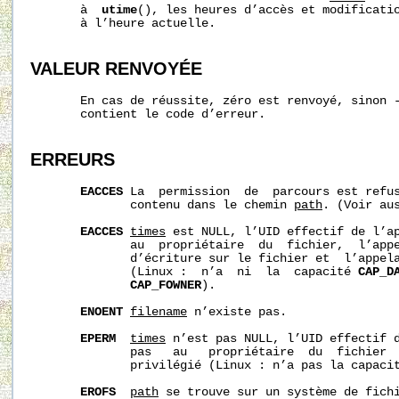
       à  
utime
(), les heures d’accès et modificatio
       à l’heure actuelle.

VALEUR RENVOYÉE
       En cas de réussite, zéro est renvoyé, sinon 
       contient le code d’erreur.

ERREURS
EACCES
 La  permission  de  parcours est refus
              contenu dans le chemin 
path
. (Voir au
EACCES
times
 est NULL, l’UID effectif de l’ap
              au  propriétaire  du  fichier,  l’appe
              d’écriture sur le fichier et  l’appela
              (Linux :  n’a  ni  la  capacité 
CAP_D
CAP_FOWNER
).

ENOENT
filename
 n’existe pas.

EPERM
times
 n’est pas NULL, l’UID effectif d
              pas   au   propriétaire  du  fichier  
              privilégié (Linux : n’a pas la capaci
EROFS
path
 se trouve sur un système de fichi