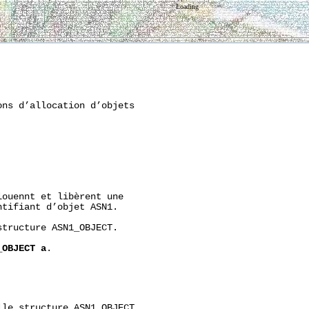
Loading
ns d’allocation d’objets

ouennt et libèrent une

tifiant d’objet ASN1.

tructure ASN1_OBJECT.

_OBJECT
a
.

le structure ASN1_OBJECT,
