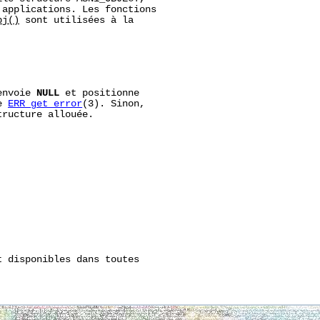
applications. Les fonctions

bj()
 sont utilisées à la

envoie 
NULL
 et positionne

e 
ERR_get_error
(3). Sinon,

ructure allouée.

t disponibles dans toutes
