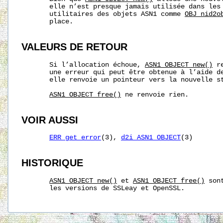
       elle n’est presque jamais utilisée dans les 
       utilitaires des objets ASN1 comme 
OBJ_nid2o
       place.

VALEURS DE RETOUR
       Si l’allocation échoue, 
ASN1_OBJECT_new()
 r
       une erreur qui peut être obtenue à l’aide d
       elle renvoie un pointeur vers la nouvelle st
ASN1_OBJECT_free()
 ne renvoie rien.

VOIR AUSSI
ERR_get_error
(3), 
d2i_ASN1_OBJECT
(3)

HISTORIQUE
ASN1_OBJECT_new()
 et 
ASN1_OBJECT_free()
 son