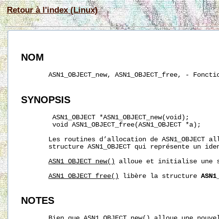
Retour à l'index (Linux)
NOM
       ASN1_OBJECT_new, ASN1_OBJECT_free, - Fonctio
SYNOPSIS
        ASN1_OBJECT *ASN1_OBJECT_new(void);

        void ASN1_OBJECT_free(ASN1_OBJECT *a);

       Les routines d’allocation de ASN1_OBJECT all
       structure ASN1_OBJECT qui représente un iden
ASN1_OBJECT_new()
 alloue et initialise une s
ASN1_OBJECT_free()
 libère la structure 
ASN1
NOTES
       Bien que 
ASN1_OBJECT_new()
 alloue une nouvel