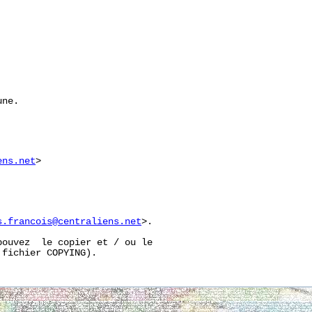
ne.

ens.net
>

s.francois@centraliens.net
>.

ouvez  le copier et / ou le
