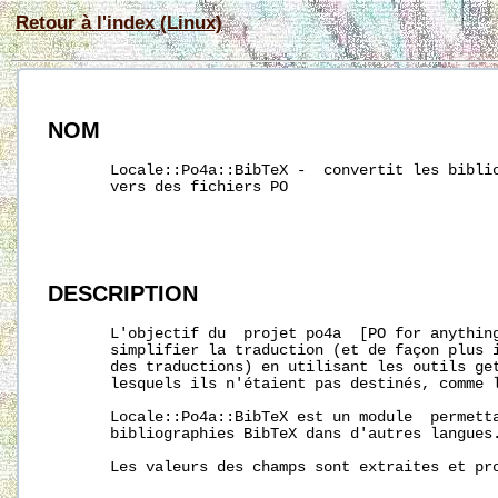
Retour à l'index (Linux)
NOM
       Locale::Po4a::BibTeX -  convertit les biblio
       vers des fichiers PO

DESCRIPTION
       L'objectif du  projet po4a  [PO for anything
       simplifier la traduction (et de façon plus i
       des traductions) en utilisant les outils get
       lesquels ils n'étaient pas destinés, comme l
       Locale::Po4a::BibTeX est un module  permetta
       bibliographies BibTeX dans d'autres langues.
       Les valeurs des champs sont extraites et pro