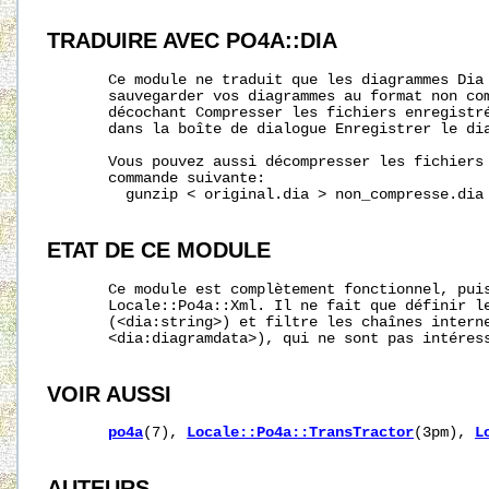
TRADUIRE AVEC PO4A::DIA
       Ce module ne traduit que les diagrammes Dia 
       sauvegarder vos diagrammes au format non com
       décochant Compresser les fichiers enregistré
       dans la boîte de dialogue Enregistrer le dia
       Vous pouvez aussi décompresser les fichiers 
       commande suivante:

         gunzip < original.dia > non_compresse.dia

ETAT DE CE MODULE
       Ce module est complètement fonctionnel, puis
       Locale::Po4a::Xml. Il ne fait que définir le
       (<dia:string>) et filtre les chaînes interne
       <dia:diagramdata>), qui ne sont pas intéress
VOIR AUSSI
po4a
(7), 
Locale::Po4a::TransTractor
(3pm), 
L
AUTEURS