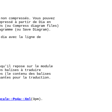
non compressés. Vous pouvez

pressé à partir de Dia en

s (ou Compress diagram files)

gramme (ou Save Diagram).

dia avec la ligne de

qu'il repose sur le module

s balises à traduire

s (le contenu des balises

antes pour la traduction.

ocale::Po4a::Xml
(3pm).
