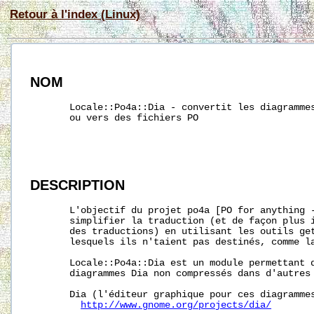
Retour à l'index (Linux)
NOM
       Locale::Po4a::Dia - convertit les diagrammes
       ou vers des fichiers PO

DESCRIPTION
       L'objectif du projet po4a [PO for anything -
       simplifier la traduction (et de façon plus i
       des traductions) en utilisant les outils get
       lesquels ils n'taient pas destinés, comme la
       Locale::Po4a::Dia est un module permettant d
       diagrammes Dia non compressés dans d'autres 
       Dia (l'éditeur graphique pour ces diagrammes
http://www.gnome.org/projects/dia/